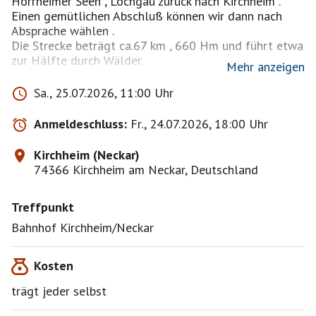
Horrheimer Seen , Löchgau zurück nach Kirchheim .
Einen gemütlichen Abschluß können wir dann nach
Absprache wählen .
Die Strecke beträgt ca.67 km , 660 Hm und führt etwa
zur Hälfte durch Wälder.
Mehr anzeigen
Jeder ist für sich und sein Fahrzeug selbst
Sa., 25.07.2026, 11:00 Uhr
verantwortlich , sowie Helmtragepflicht !
Dies ist eine private Veranstaltung und Initiator
Anmeldeschluss:
Fr., 24.07.2026, 18:00 Uhr
schließt somit jegliche Haftung aus !
Kirchheim (Neckar)
74366 Kirchheim am Neckar, Deutschland
Treffpunkt
Bahnhof Kirchheim/Neckar
Kosten
trägt jeder selbst