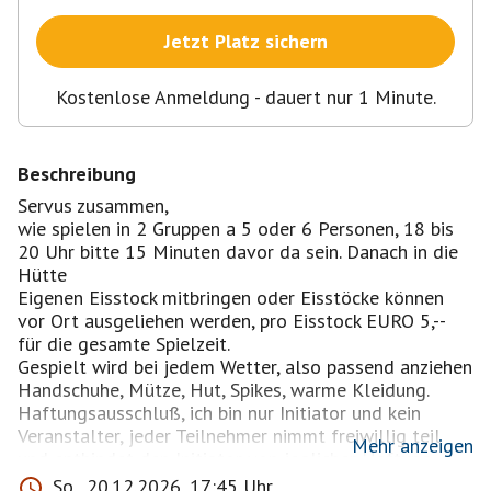
Jetzt Platz sichern
Kostenlose Anmeldung - dauert nur 1 Minute.
Beschreibung
Servus zusammen,
wie spielen in 2 Gruppen a 5 oder 6 Personen, 18 bis
20 Uhr bitte 15 Minuten davor da sein. Danach in die
Hütte
Eigenen Eisstock mitbringen oder Eisstöcke können
vor Ort ausgeliehen werden, pro Eisstock EURO 5,--
für die gesamte Spielzeit.
Gespielt wird bei jedem Wetter, also passend anziehen
Handschuhe, Mütze, Hut, Spikes, warme Kleidung.
Haftungsausschluß, ich bin nur Initiator und kein
Veranstalter, jeder Teilnehmer nimmt freiwillig teil
Mehr anzeigen
und entbindet den Initiator von jeglicher Haftung
oder Schadenersatz, egal aus welchem Rechtsgrund
So., 20.12.2026, 17:45 Uhr