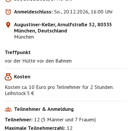
auch immer.
Wer nicht kommt oder sich nicht rechtzeitig 2 Tage
Anmeldeschluss:
So., 20.12.2026, 16:00 Uhr
vorher abmeldet bezahlt die 10€,
die Bahn ist reserviert und muß bezahlt werden, bei
Augustiner-Keller, Arnulfstraße 52, 80335
weniger Teilnehmer erhöht sich der Betrag
München, Deutschland
München
Treffpunkt
vor der Hütte vor den Bahnen
Kosten
Kosten ca. 10 Euro pro Teilnehmer für 2 Stunden.
Leihstock 5 €
Teilnehmer & Anmeldung
Teilnehmer:
12
(
5 Männer
und
7 Frauen
)
Maximale Teilnehmerzahl:
12