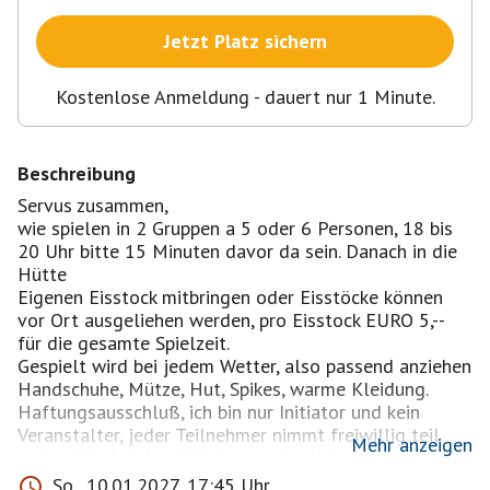
Jetzt Platz sichern
Kostenlose Anmeldung - dauert nur 1 Minute.
Beschreibung
Servus zusammen,
wie spielen in 2 Gruppen a 5 oder 6 Personen, 18 bis
20 Uhr bitte 15 Minuten davor da sein. Danach in die
Hütte
Eigenen Eisstock mitbringen oder Eisstöcke können
vor Ort ausgeliehen werden, pro Eisstock EURO 5,--
für die gesamte Spielzeit.
Gespielt wird bei jedem Wetter, also passend anziehen
Handschuhe, Mütze, Hut, Spikes, warme Kleidung.
Haftungsausschluß, ich bin nur Initiator und kein
Veranstalter, jeder Teilnehmer nimmt freiwillig teil
Mehr anzeigen
und entbindet den Initiator von jeglicher Haftung
oder Schadenersatz, egal aus welchem Rechtsgrund
So., 10.01.2027, 17:45 Uhr