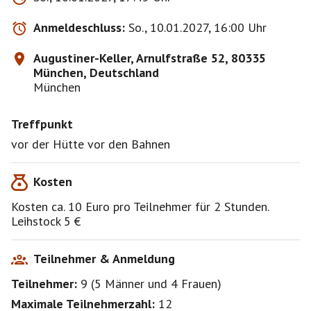
auch immer.
Wer nicht kommt oder sich nicht rechtzeitig 2 Tage
Anmeldeschluss:
So., 10.01.2027, 16:00 Uhr
vorher abmeldet bezahlt die 10€,
die Bahn ist reserviert und muß bezahlt werden, bei
Augustiner-Keller, Arnulfstraße 52, 80335
weniger Teilnehmer erhöht sich der Betrag
München, Deutschland
München
Treffpunkt
vor der Hütte vor den Bahnen
Kosten
Kosten ca. 10 Euro pro Teilnehmer für 2 Stunden.
Leihstock 5 €
Teilnehmer & Anmeldung
Teilnehmer:
9
(
5 Männer
und
4 Frauen
)
Maximale Teilnehmerzahl:
12