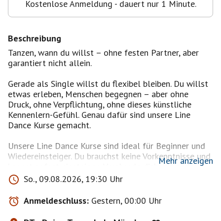
Kostenlose Anmeldung - dauert nur 1 Minute.
Beschreibung
Tanzen, wann du willst – ohne festen Partner, aber
garantiert nicht allein.
Gerade als Single willst du flexibel bleiben. Du willst
etwas erleben, Menschen begegnen – aber ohne
Druck, ohne Verpflichtung, ohne dieses künstliche
Kennenlern-Gefühl. Genau dafür sind unsere Line
Dance Kurse gemacht.
Unsere Line Dance Kurse sind ideal für Beginner und
Wiedereinsteiger. Du brauchst keine Vorkenntnisse und
Mehr anzeigen
kannst sofort einsteigen. Verabrede dich mit anderen
aus der Community und starte gemeinsam!
So., 09.08.2026, 19:30 Uhr
[+] Der Kurs ist in drei unabhängige Monatsblöcke
Anmeldeschluss:
Gestern, 00:00 Uhr
aufgebaut. Das gibt dir Struktur – aber keine Fesseln.