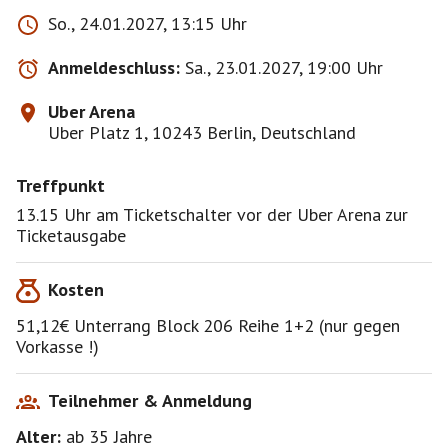
Unbeschwertheit und Leidenschaft ausstrahlt.
So., 24.01.2027, 13:15 Uhr
Kraftvolle Bewegungen am Boden wechseln sich ab
mit fliegender Leichtigkeit in der Höhe. Erlebe ein
Anmeldeschluss:
Sa., 23.01.2027, 19:00 Uhr
Spiel aus mitreißender Dynamik und magischer
Schwerelosigkeit, bei dem rasante Salti und
Uber Arena
spektakuläre Überschläge auf schwebende Anmut
Uber Platz 1, 10243 Berlin, Deutschland
treffen.
Treffpunkt
hope erweitert Deinen Blick für das Neue und Du
kannst dabei hautnah erleben, wie sich Mut und
13.15 Uhr am Ticketschalter vor der Uber Arena zur
Vertrauen in Magie verwandeln. Bist Du bereit, deine
Ticketausgabe
Gedanken fliegen und Dein Herz tanzen zu lassen?
Kosten
Dauer der Show inkl. Pause: ca. 2:30 Stunden.
Treffen: 13.15Uhr vor dem Ticketschalter
51,12€ Unterrang Block 206 Reihe 1+2 (nur gegen
Beginn : 14.00 Uhr
Vorkasse !)
Bitte nur eine kleine Tasche bis Größe DIN A4 und kein
Essen und
Teilnehmer & Anmeldung
Trinken mitbringen.
Alter:
ab 35
Jahre