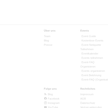
Über uns
Events
Team
Event Guide
Blog
Kostenlose Events
Presse
Event-Netiquette
Teilnehmen
Eventkalender
Events teilnehmen
Event-FAQ
Organisieren
Events organisieren
Event Belohnung
Event-FAQ (Organisat
Folge uns
Rechtliches
Blog
Impressum
Facebook
AGB
Instagram
Datenschutz
YouTube
Vertrag widerrufen