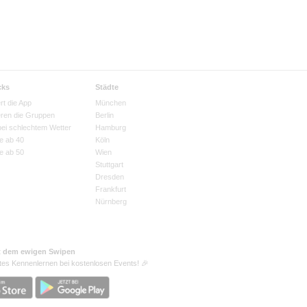
cks
Städte
rt die App
München
eren die Gruppen
Berlin
bei schlechtem Wetter
Hamburg
e ab 40
Köln
e ab 50
Wien
Stuttgart
Dresden
Frankfurt
Nürnberg
t dem ewigen Swipen
tes Kennenlernen bei kostenlosen Events! 🎉