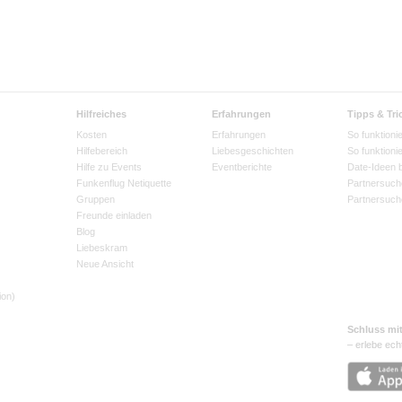
Hilfreiches
Erfahrungen
Tipps & Tri
Kosten
Erfahrungen
So funktionie
Hilfebereich
Liebesgeschichten
So funktioni
Hilfe zu Events
Eventberichte
Date-Ideen 
Funkenflug Netiquette
Partnersuch
Gruppen
Partnersuch
Freunde einladen
Blog
Liebeskram
Neue Ansicht
ion)
Schluss mi
– erlebe ech