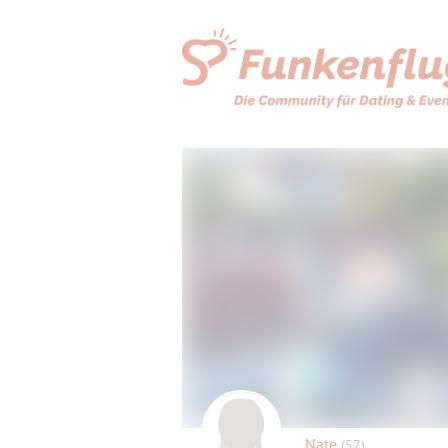
Nate
(57)