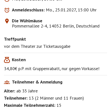
Regenjacken, Graf Dracula und Topfgeranien
gemeinsam haben.
Anmeldeschluss:
Mo., 25.01.2027, 15:00 Uhr
Die Wühlmäuse
Ich kaufe die Karten für uns zusammenhängend ,
Pommernallee 2-4, 14052 Berlin, Deutschland
damit niemand allein sitzen muss.
Treffpunkt
Nach erfolgter Bestätigung schicke ich eine
Zahlungsaufforderung.
vor dem Theater zur Ticketausgabe
Karten sind von Rücknahme und Umtausch
Kosten
ausgeschlossen !
Wenn jemand nicht kann, versuche ich oder du eine
34,80€ p.P. mit Gruppenrabatt, nur gegen Vorkasse!
Ersatzperson zu finden.
Bitte melde dich vom Event ab !
Dann können auch andere Mitglieder den freien Platz
Teilnehmer & Anmeldung
sehen.
Alter:
ab 35
Jahre
Geld zahle ich nach Einzahlung von der Ersatzperson
an dich aus.
Teilnehmer:
13
(
2 Männer
und
11 Frauen
)
Maximale Teilnehmerzahl:
15