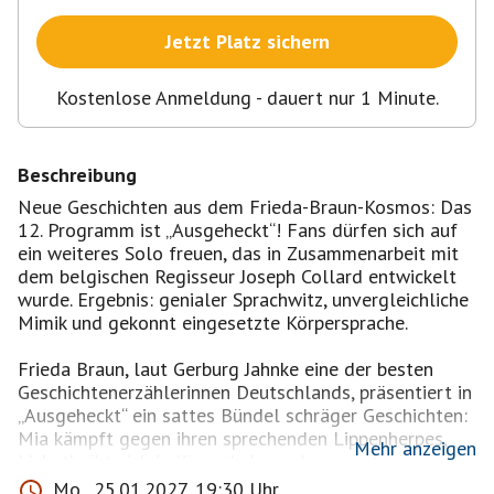
Jetzt Platz sichern
Kostenlose Anmeldung - dauert nur 1 Minute.
Beschreibung
Neue Geschichten aus dem Frieda-Braun-Kosmos: Das
12. Programm ist „Ausgeheckt“! Fans dürfen sich auf
ein weiteres Solo freuen, das in Zusammenarbeit mit
dem belgischen Regisseur Joseph Collard entwickelt
wurde. Ergebnis: genialer Sprachwitz, unvergleichliche
Mimik und gekonnt eingesetzte Körpersprache.
Frieda Braun, laut Gerburg Jahnke eine der besten
Geschichtenerzählerinnen Deutschlands, präsentiert in
„Ausgeheckt“ ein sattes Bündel schräger Geschichten:
Mia kämpft gegen ihren sprechenden Lippenherpes,
Mehr anzeigen
Lisbeth übt sich in Körperbeherrschung und
Technikfreak Heinz erklärt, was innovativen
Mo., 25.01.2027, 19:30 Uhr