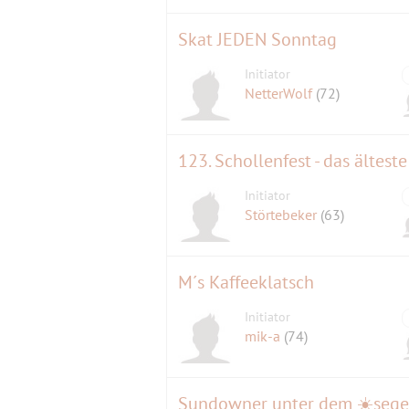
Skat JEDEN Sonntag
Initiator
NetterWolf
(72)
123. Schollenfest - das ältest
Initiator
Störtebeker
(63)
M´s Kaffeeklatsch
Initiator
mik-a
(74)
Sundowner unter dem ☀️sege