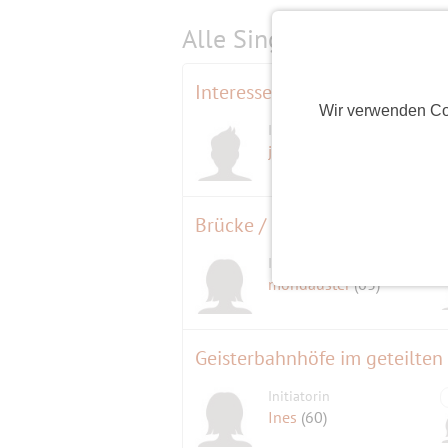
Alle Single-Events am
s
Interessenabfrage Stadtdurc
Wir verwenden Co
Initiator
jackdaniels
(69)
Brücke / Natur Natur / Brücke
Initiatorin
mondauster
(63)
Geisterbahnhöfe im geteilten 
Initiatorin
Ines
(60)