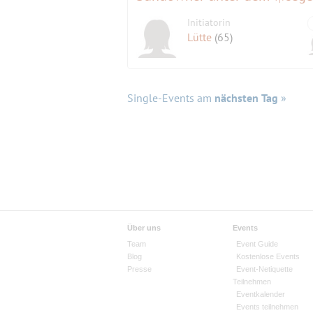
Initiatorin
Lütte
(65)
Single-Events am
nächsten Tag
»
Über uns
Events
Team
Event Guide
Blog
Kostenlose Events
Presse
Event-Netiquette
Teilnehmen
Eventkalender
Events teilnehmen