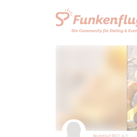
Nutella1962
(62)