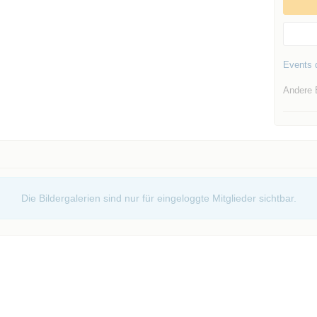
Events d
Andere 
Die Bildergalerien sind nur für eingeloggte Mitglieder sichtbar.