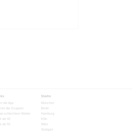
cks
Städte
rt die App
München
eren die Gruppen
Berlin
bei schlechtem Wetter
Hamburg
e ab 40
Köln
e ab 50
Wien
Stuttgart