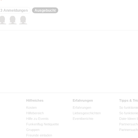
3 Anmeldungen
Ausgebucht
Hilfreiches
Erfahrungen
Tipps & Tri
Kosten
Erfahrungen
So funktionie
Hilfebereich
Liebesgeschichten
So funktioni
Hilfe zu Events
Eventberichte
Date-Ideen 
Funkenflug Netiquette
Partnersuch
Gruppen
Partnersuch
Freunde einladen