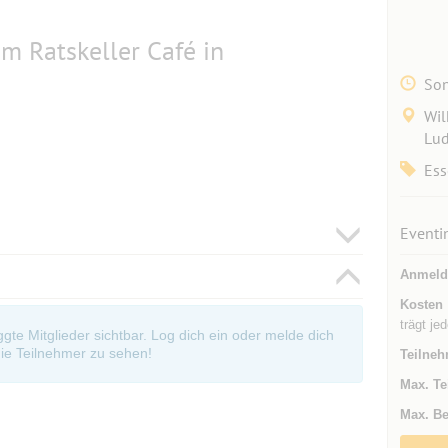
m Ratskeller Café in
Son
Wil
Lud
Ess
Eventi
Anmeld
Kosten
trägt je
oggte Mitglieder sichtbar. Log dich ein oder melde dich
ie Teilnehmer zu sehen!
Teilneh
Max. Te
Max. Be