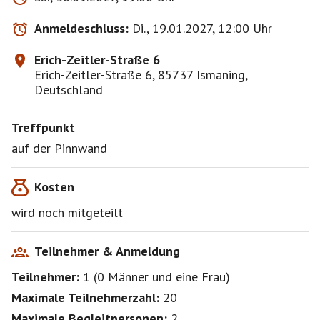
Anmeldung beinhaltet gegenüber mir als Initiator des
Treffens eine komplette Haftungsfreistellung für alle
Anmeldeschluss:
Di., 19.01.2027, 12:00 Uhr
möglichen Sach-, Personen- oder Vermögens-schäden,
die aus der Teilnahme entstehen können. Teilnehmer
Erich-Zeitler-Straße 6
und Begleitpersonen nehmen auf eigene Gefahr teil
Erich-Zeitler-Straße 6, 85737 Ismaning,
und berücksichtigen während der Teilnahme alle
Deutschland
aktuellen Vorschriften des Gesundheitsministeriums
zum Thema "Infektionsschutzgesetz". Diese
Treffpunkt
Haftungsfreistellung wird mit jeder Anmeldung zum
auf der Pinnwand
Kosten
wird noch mitgeteilt
Teilnehmer & Anmeldung
Teilnehmer:
1
(
0 Männer
und
eine Frau
)
Maximale Teilnehmerzahl:
20
Maximale Begleitpersonen:
2