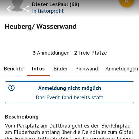
Dieter LesPaul
(
68
)
Initiatorprofil
Heuberg/ Wasserwand
3
Anmeldungen
|
2
freie Plätze
Berichte
Infos
Bilder
Pinnwand
Anmeldungen
Anmeldung nicht möglich
Das Event fand bereits statt
Beschreibung
Vom Parkplatz am Duftbräu geht es den Bierlehrpfad
am Fluderbach entlang über die Deindlalm zum Gipfel
des Heuberg. Toller Ausblick auf Kaisergebirge Tauern