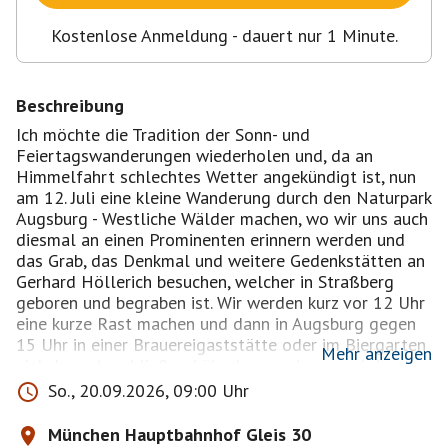
Kostenlose Anmeldung - dauert nur 1 Minute.
Beschreibung
Ich möchte die Tradition der Sonn- und
Feiertagswanderungen wiederholen und, da an
Himmelfahrt schlechtes Wetter angekündigt ist, nun
am 12. Juli eine kleine Wanderung durch den Naturpark
Augsburg - Westliche Wälder machen, wo wir uns auch
diesmal an einen Prominenten erinnern werden und
das Grab, das Denkmal und weitere Gedenkstätten an
Gerhard Höllerich besuchen, welcher in Straßberg
geboren und begraben ist. Wir werden kurz vor 12 Uhr
eine kurze Rast machen und dann in Augsburg gegen
15 Uhr in einer Brauereigaststätte oder im Biergarten
Mehr anzeigen
einkehren. Anschließend überlegen wir, was wir in
Augsburg noch ansehen möchten und wann wir
So., 20.09.2026, 09:00 Uhr
zurückfahren. #eventliebe
Bei schlechtem Wetter können wir auch auf
München Hauptbahnhof Gleis 30