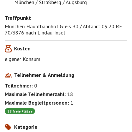
demokratischem Wege umdisponieren und erst einmal
München / Straßberg / Augsburg
in Augsburg das Bertolt-Brecht-Haus und/oder die
Puppenkiste anschauen.
Treffpunkt
Wir fahren mit Nahverkehrszügen. Sollte jemand kein
München Hauptbahnhof Gleis 30 / Abfahrt 09.20 RE
49+x-Euro-Ticket besitzen, bitte auf der Pinnwand
70/3876 nach Lindau-Insel
wegen eines Bauerntickets oder anderen geeigneten
Gruppentickets koordinieren.
Kosten
Disklamierer: Jede/R geht auf eigene Verantwortung
eigener Konsum
mit. Bitte festes Schuhwerk mitbringen und die
Baumwurzeln auf den Waldwegen beachten! ich
übernehme keine Haftung für Personenschäden. :-)
Teilnehmer & Anmeldung
Teilnehmer:
0
Alexander
Maximale Teilnehmerzahl:
18
Maximale Begleitpersonen:
1
18 freie Plätze
Kategorie