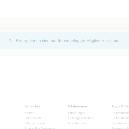
Die Bildergalerien sind nur für eingeloggte Mitglieder sichtbar.
Hilfreiches
Erfahrungen
Tipps & Tri
Kosten
Erfahrungen
So funktionie
Hilfebereich
Liebesgeschichten
So funktioni
Hilfe zu Events
Eventberichte
Date-Ideen 
Funkenflug Netiquette
Partnersuch