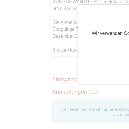
KUHSCHWANZBIER: Eine lokale "SCHW
um einen versehentlich im Braukess
Die Anmeldung der Reihenfolge ist 
Endgültige Teilnahmebestätigung für
Wir verwenden Co
Dezember 2026, wenn Vertrag von der
Bis zum laaangen Eventbeginn wünsch
LG Marion
Pinnwand
(
1
)
Anmeldungen
(11)
Die Teilnehmerliste ist nur für eingel
an, um d