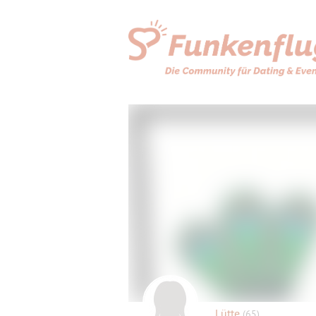
Lütte
(65)