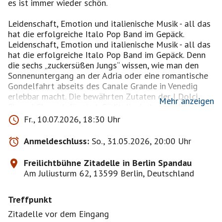
es ist immer wieder schön.
Leidenschaft, Emotion und italienische Musik - all das
hat die erfolgreiche Italo Pop Band im Gepäck.
Leidenschaft, Emotion und italienische Musik - all das
hat die erfolgreiche Italo Pop Band im Gepäck. Denn
die sechs „zuckersüßen Jungs“ wissen, wie man den
Sonnenuntergang an der Adria oder eine romantische
Gondelfahrt abseits des Canale Grande in Venedig
erlebbar macht. Die bewährten Zutaten der I Dolci
Mehr anzeigen
Signori-Show dafür sind: Süditalienischer Leichtmut,
dazu eine Mischung aus Italo-Pop-Klassiker die
Fr., 10.07.2026, 18:30 Uhr
einfach nur Spaß macht, gewürzt mit der nötigen
Portion Leidenschaft, Romantik, Charisma und
Anmeldeschluss:
So., 31.05.2026, 20:00 Uhr
Lebenslust.
Die beiden charmanten süditalienischen Sänger Rocky
Freilichtbühne Zitadelle in Berlin Spandau
Verardo und Gianni Carrera und ihre Musiker entführen
Am Juliusturm 62, 13599 Berlin, Deutschland
Sie mit „grandi emozioni“ und großen italienischen
Welthits in einen Moment des Urlaubs, der Liebe und
Treffpunkt
der Freiheit.
Zitadelle vor dem Eingang
Karten besorgt sich bitte jeder selbst.