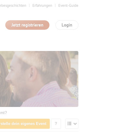
ebesgeschichten
Erfahrungen
Event-Guide
Jetzt registrieren
Login
mmt?
rstelle dein eigenes Event
?