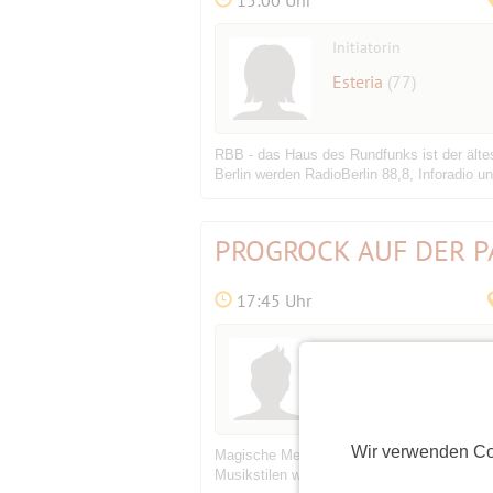
Initiatorin
Esteria
(77)
RBB - das Haus des Rundfunks ist der älte
Berlin werden RadioBerlin 88,8, Inforadio 
PROGROCK AUF DER 
17:45 Uhr
Initiator
Ramakian
(70)
Wir verwenden Co
Magische Melodien, Klangausbrüche, Harmoni
Musikstilen wie Rock, Hardrock, Pop, Blues