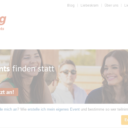
Blog
Liebeskram
Über uns
Li
nts
finden statt
zt an!
de mich an
? Wie
erstelle ich mein eigenes Event
und bestimme so wer teilni
7
E