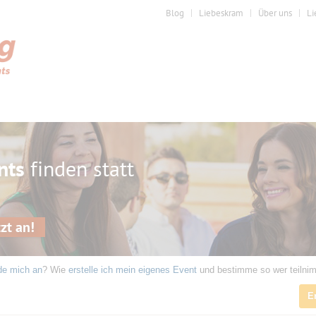
Blog
Liebeskram
Über uns
Li
nts
finden statt
zt an!
de mich an
? Wie
erstelle ich mein eigenes Event
und bestimme so wer teilni
E