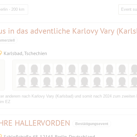
erlin - 200 km
s in das adventliche Karlovy Vary (Karls
merziell
Karlsbad, Tschechien
ter anderem nach Karlovy Vary (Karlsbad) und somit nach 2024 zum zweiten M
 im EZ
AHRE HALLERVORDEN
Bestätigungsevent
Schloßstraße 48, 12165 Berlin, Deutschland