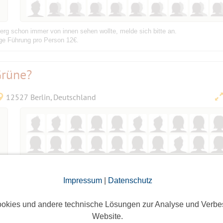
g schon immer von innen sehen wollte, melde sich bitte an.
ige Führung pro Person 12€.
Grüne?
12527 Berlin, Deutschland
n Wampe“ bis Wendenschloss. Es wird mal wieder Zeit für eine Sommerwander
ist und noch nicht so weiß, wie das bei den BESIs so läuft, ist herzlich wil
Impressum
|
Datenschutz
okies und andere technische Lösungen zur Analyse und Verbe
NSEBRATEN ESSEN
Bestätigungsevent
Website.