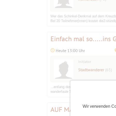
Wer das Schinkel-Denkmal auf dem Kreuzber
Bei 20 Teilnehmer(innen) kostet die2-stünd
Einfach mal so.....ins 
Heute 13:00 Uhr
Initiator
Stadtwanderer
(65)
...entlang des langen Sees von der „Kuhle
wanderfaule Sommergäste. Auch wer hier Neu 
Wir verwenden Co
AUF MARSCH ZUM GÄ