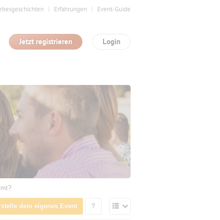
ebesgeschichten
Erfahrungen
Event-Guide
Jetzt registrieren
Login
mmt?
rstelle dein eigenes Event
?