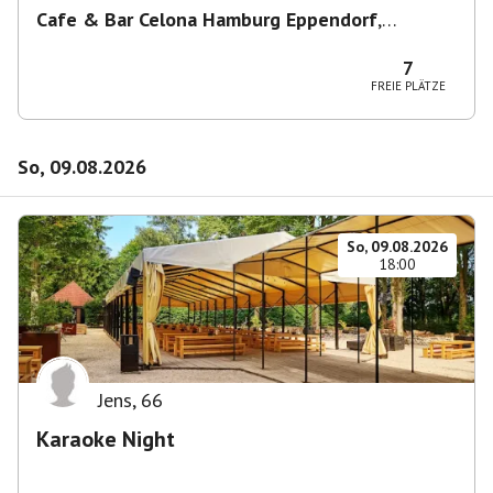
Cafe & Bar Celona Hamburg Eppendorf
,
Lenhartzstraße 1-5, 20249 Hamburg-Nord,
Deutschland
7
FREIE PLÄTZE
So, 09.08.2026
So, 09.08.2026
18:00
Jens
,
66
Karaoke Night