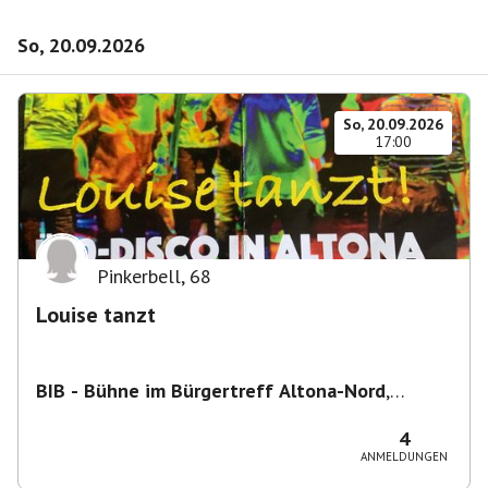
So, 20.09.2026
So, 20.09.2026
17:00
Pinkerbell
,
68
Louise tanzt
BIB - Bühne im Bürgertreff Altona-Nord
,
Gefionstraße 3, 22769 Hamburg, Deutschland
4
ANMELDUNGEN