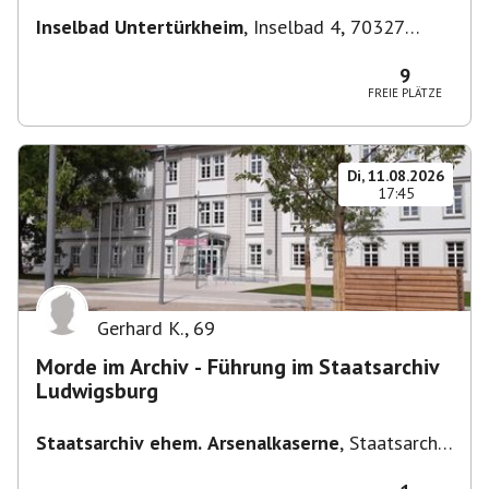
Inselbad Untertürkheim
,
Inselbad 4, 70327
Stuttgart, Deutschland
9
FREIE PLÄTZE
Di, 11.08.2026
17:45
Gerhard K.
,
69
Morde im Archiv - Führung im Staatsarchiv
Ludwigsburg
Staatsarchiv ehem. Arsenalkaserne
,
Staatsarchiv
ehem. Arsenalkaserne, Arsenalpl. 3, 71638
Ludwigsburg, Deutschland