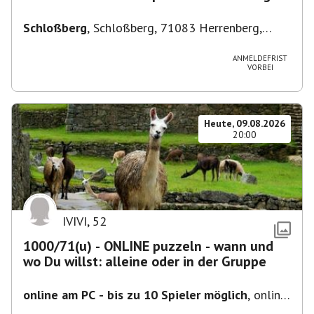
Schloßberg
,
Schloßberg, 71083 Herrenberg,
Deutschland
ANMELDEFRIST
VORBEI
Heute, 09.08.2026
20:00
IVIVI
,
52
1000/71(u) - ONLINE puzzeln - wann und
wo Du willst: alleine oder in der Gruppe
online am PC - bis zu 10 Spieler möglich
,
online
- der Termin ist fiktiv