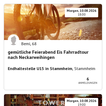
Morgen, 10.08.2026
18:00
Bemi
,
68
gemütliche Feierabend Eis Fahrradtour
nach Neckarweihingen
Endhaltestelle U15 in Stammheim
,
Stammheim
6
ANMELDUNGEN
Morgen, 10.08.2026
19:00