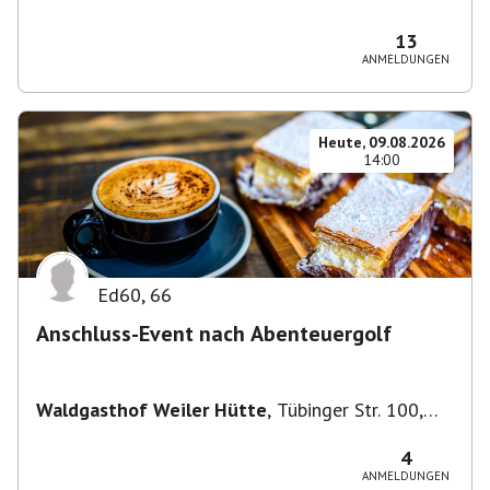
Biergarten
,
Flößerstraße 60, 74321 Bietigheim-
Bissingen, Deutschland
13
ANMELDUNGEN
Heute, 09.08.2026
14:00
Ed60
,
66
Anschluss-Event nach Abenteuergolf
Waldgasthof Weiler Hütte
,
Tübinger Str. 100,
71093 Weil im Schönbuch, Deutschland
4
ANMELDUNGEN