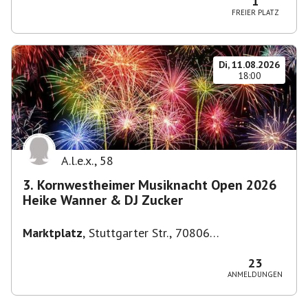
1
FREIER PLATZ
Di, 11.08.2026
18:00
A.l.e.x.
,
58
3. Kornwestheimer Musiknacht Open 2026
Heike Wanner & DJ Zucker
Marktplatz
,
Stuttgarter Str., 70806
Kornwestheim, Deutschland
23
ANMELDUNGEN