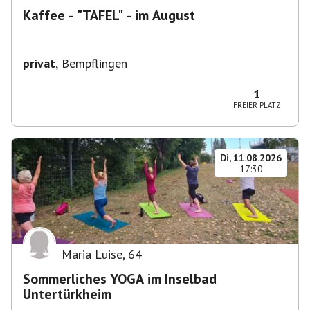
Kaffee - "TAFEL" - im August
privat
,
Bempflingen
1
FREIER PLATZ
Di, 11.08.2026
17:30
Maria Luise
,
64
Sommerliches YOGA im Inselbad
Untertürkheim