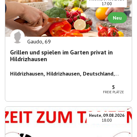
17:00
Neu
Gaudo
,
69
Grillen und spielen im Garten privat in
Hildrizhausen
Hildrizhausen, Hildrizhausen, Deutschland
,
Hildrizhausen
5
FREIE PLÄTZE
Heute, 09.08.2026
18:00