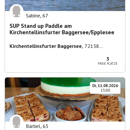
Sabine
,
67
SUP Stand up Paddle am
Kirchentellinsfurter Baggersee/Epplesee
Kirchentellinsfurter Baggersee
,
72138
Kirchentellinsfurt, Deutschland
3
FREIE PLÄTZE
Di, 11.08.2026
15:00
Bärbel
,
65