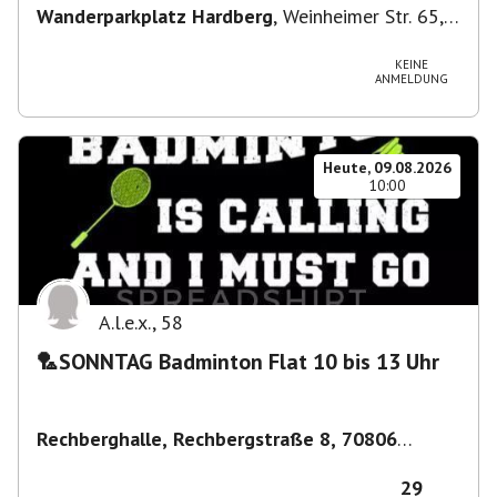
Wanderparkplatz Hardberg
,
Weinheimer Str. 65,
69483 Wald-Michelbach, Deutschland
KEINE
ANMELDUNG
Heute, 09.08.2026
10:00
A.l.e.x.
,
58
🏸SONNTAG Badminton Flat 10 bis 13 Uhr
Rechberghalle, Rechbergstraße 8, 70806
Kornwestheim, Deutschland
,
Kornwestheim
29