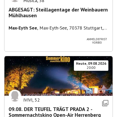
Música
,
58
ABGESAGT: Steillagentage der Weinbauern
Mühlhausen
Max-Eyth See
,
Max-Eyth-See, 70378 Stuttgart,
Deutschland
ANMELDEFRIST
VORBEI
Heute, 09.08.2026
20:00
IVIVI
,
52
09.08. DER TEUFEL TRÄGT PRADA 2 -
Sommernachtskino Open-Air Herrenberg