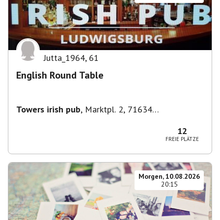
Jutta_1964
,
61
English Round Table
Towers irish pub
,
Marktpl. 2, 71634
Ludwigsburg, Deutschland
12
FREIE PLÄTZE
Morgen, 10.08.2026
20:15