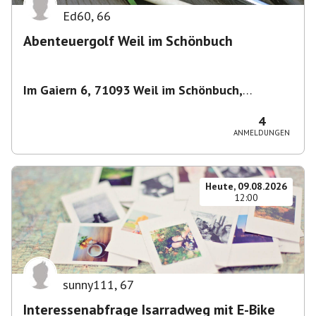
Ed60
,
66
Abenteuergolf Weil im Schönbuch
Im Gaiern 6, 71093 Weil im Schönbuch,
Deutschland
,
Weil im Schönbuch
4
ANMELDUNGEN
Heute, 09.08.2026
12:00
sunny111
,
67
Interessenabfrage Isarradweg mit E-Bike