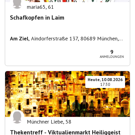
maria65
,
61
Schafkopfen in Laim
Am Ziel
,
Aindorferstraße 137, 80689 München,
Deutschland
9
ANMELDUNGEN
Heute, 10.08.2026
17:30
Münchner Liebe
,
58
Thekentreff - Viktualienmarkt Heiliggeist