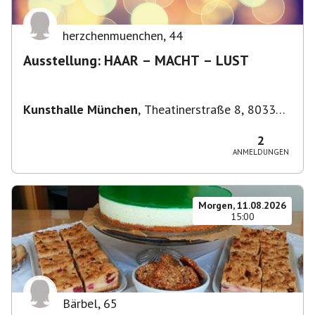
herzchenmuenchen
,
44
Ausstellung: HAAR – MACHT – LUST
Kunsthalle München
,
Theatinerstraße 8, 80333
München-Altstadt-Lehel, Deutschland
2
ANMELDUNGEN
Morgen, 11.08.2026
15:00
Bärbel
,
65