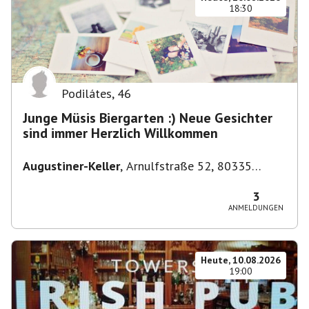
18:30
Podilátes
,
46
Junge Müsis Biergarten :) Neue Gesichter
sind immer Herzlich Willkommen
Augustiner-Keller
,
Arnulfstraße 52, 80335
München, Deutschland
3
ANMELDUNGEN
Heute, 10.08.2026
19:00