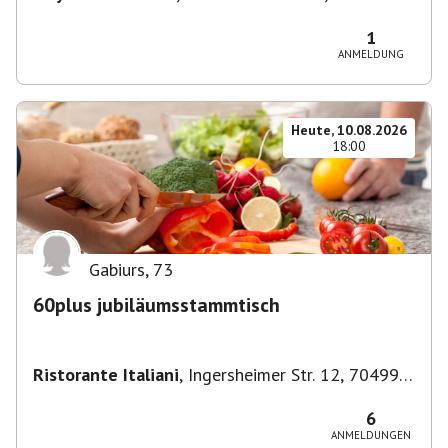
München-Ludwigsvorstadt-Isarvorstadt,
Deutschland
1
ANMELDUNG
Heute, 10.08.2026
18:00
Gabiurs
,
73
60plus jubiläumsstammtisch
Ristorante Italiani
,
Ingersheimer Str. 12, 70499
Stuttgart, Deutschland
6
ANMELDUNGEN