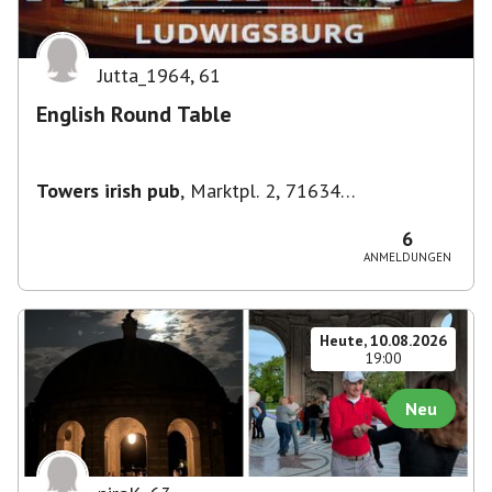
Jutta_1964
,
61
English Round Table
Towers irish pub
,
Marktpl. 2, 71634
Ludwigsburg, Deutschland
6
ANMELDUNGEN
Heute, 10.08.2026
19:00
Neu