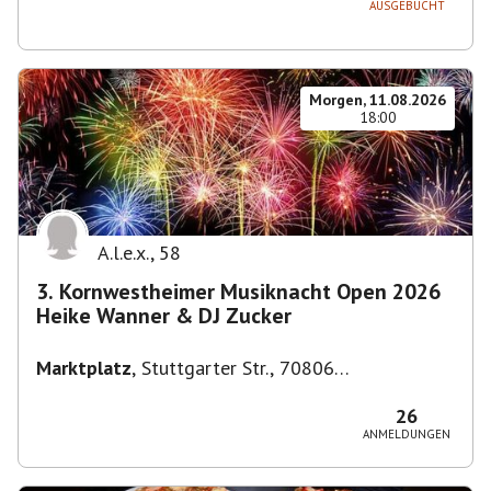
AUSGEBUCHT
Morgen, 11.08.2026
18:00
A.l.e.x.
,
58
3. Kornwestheimer Musiknacht Open 2026
Heike Wanner & DJ Zucker
Marktplatz
,
Stuttgarter Str., 70806
Kornwestheim, Deutschland
26
ANMELDUNGEN