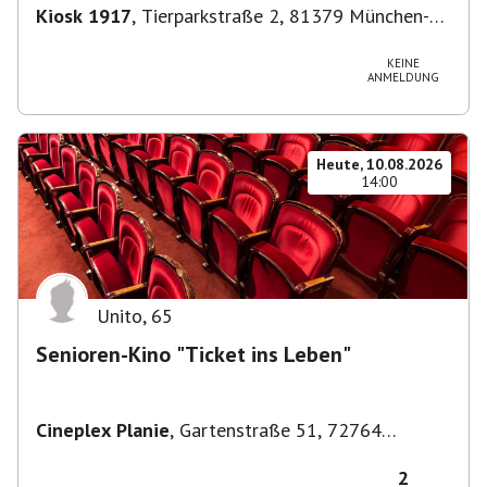
Kiosk 1917
,
Tierparkstraße 2, 81379 München-
Thalkirchen-Obersendling-Forstenried-
Fürstenried-Solln, Deutschland
KEINE
ANMELDUNG
Heute, 10.08.2026
14:00
Unito
,
65
Senioren-Kino "Ticket ins Leben"
Cineplex Planie
,
Gartenstraße 51, 72764
Reutlingen, Deutschland
2