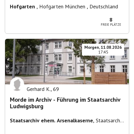
Hofgarten
,
Hofgarten München , Deutschland
8
FREIE PLÄTZE
Morgen, 11.08.2026
17:45
Gerhard K.
,
69
Morde im Archiv - Führung im Staatsarchiv
Ludwigsburg
Staatsarchiv ehem. Arsenalkaserne
,
Staatsarchiv
ehem. Arsenalkaserne, Arsenalpl. 3, 71638
Ludwigsburg, Deutschland