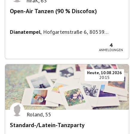
niraK
,
63
Open-Air Tanzen (90 % Discofox)
Dianatempel
,
Hofgartenstraße 6, 80539
München, Deutschland
4
ANMELDUNGEN
Heute, 10.08.2026
20:15
Roland
,
55
Standard-/Latein-Tanzparty