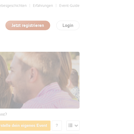
ebesgeschichten
Erfahrungen
Event-Guide
Jetzt registrieren
Login
mmt?
rstelle dein eigenes Event
?