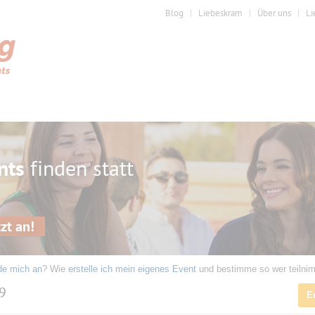
Blog
Liebeskram
Über uns
Li
nts
finden statt
zt an!
de mich an
? Wie
erstelle ich mein eigenes Event
und bestimme so wer teilni
19
E