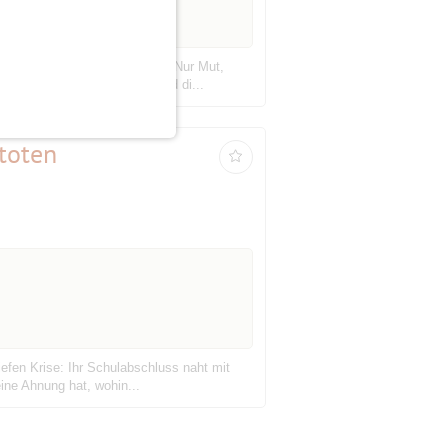
 trainiert unser Gedächtnis. Nur Mut,
die bereit sind zu helfen und di...
toten
iefen Krise: Ihr Schulabschluss naht mit
ine Ahnung hat, wohin...