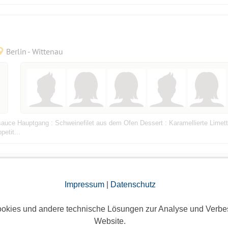
Berlin - Wittenau
auce Hauptgang : Schweinefilet aus dem Ofen Dessert : Karamellierte Limett
etit...
 regelmäßig spielen
Bestätigungsevent
Impressum
|
Datenschutz
Mittelstraße 33, 12167 Berlin
okies und andere technische Lösungen zur Analyse und Verbe
Website.