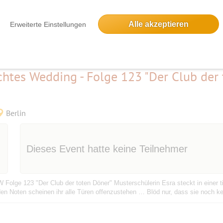
Alle akzeptieren
Erweiterte Einstellungen
 entspannten und schönen Doppelkopf- Abend zusammen. Das macht Spass und
 Beobachtungsabend können sie mitspielen. Es gibt immer ein paar Experten, 
htes Wedding - Folge 123 "Der Club der 
Berlin
Dieses Event hatte keine Teilnehmer
W Folge 123 "Der Club der toten Döner" Musterschülerin Esra steckt in einer t
den Noten scheinen ihr alle Türen offenzustehen … Blöd nur, dass sie noch ke