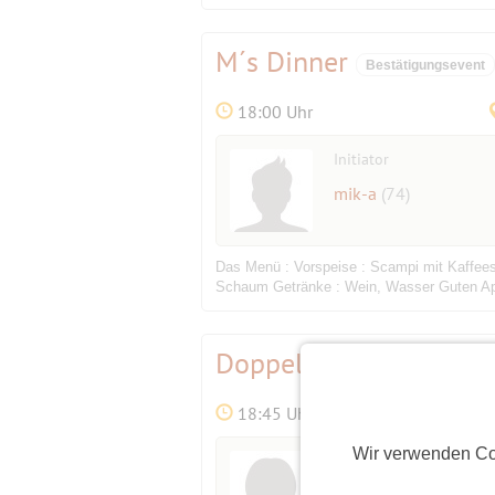
M´s Dinner
Bestätigungsevent
18:00 Uhr
Initiator
mik-a
(74)
Das Menü : Vorspeise : Scampi mit Kaffees
Schaum Getränke : Wein, Wasser Guten App
Doppelkopf mal wieder
18:45 Uhr
Wir verwenden Co
Initiatorin
Evaki
(75)