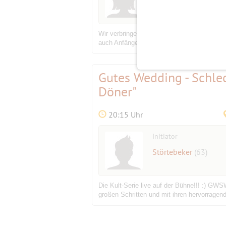
Wir verbringen jeder Woche einen lustigen
auch Anfänger sind willkommen und nach ein
Gutes Wedding - Schlec
Döner"
20:15 Uhr
Initiator
Störtebeker
(63)
Die Kult-Serie live auf der Bühne!!! :) GWS
großen Schritten und mit ihren hervorragen