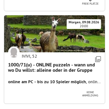
FREIE PLÄTZE
Morgen, 09.08.2026
20:00
IVIVI
,
52
1000/71(u) - ONLINE puzzeln - wann und
wo Du willst: alleine oder in der Gruppe
online am PC - bis zu 10 Spieler möglich
,
online
- der Termin ist fiktiv
KEINE
ANMELDUNG