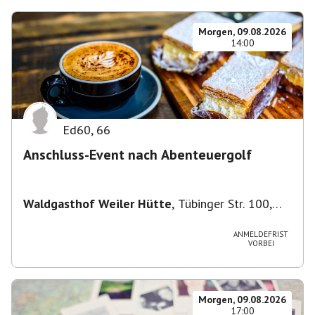
Morgen, 09.08.2026
14:00
Ed60
,
66
Anschluss-Event nach Abenteuergolf
Waldgasthof Weiler Hütte
,
Tübinger Str. 100,
71093 Weil im Schönbuch, Deutschland
ANMELDEFRIST
VORBEI
Morgen, 09.08.2026
17:00