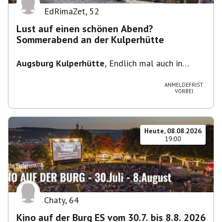
EdRimaZet
,
52
Lust auf einen schönen Abend?
Sommerabend an der Kulperhütte
Augsburg Kulperhütte
,
Endlich mal auch in
Augsburg!!! Pfarrer-Bogner-Straße, 86199
Augsburg
ANMELDEFRIST
VORBEI
Heute, 08.08.2026
19:00
Chaty
,
64
Kino auf der Burg ES vom 30.7. bis 8.8. 2026