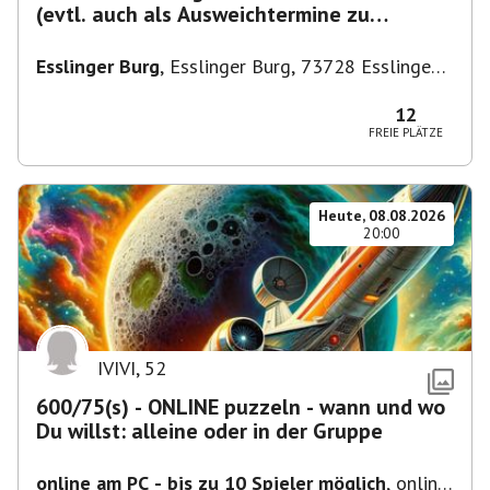
(evtl. auch als Ausweichtermine zu
Kirchheim)
Esslinger Burg
,
Esslinger Burg, 73728 Esslingen
am Neckar, Deutschland
12
FREIE PLÄTZE
Heute, 08.08.2026
20:00
IVIVI
,
52
600/75(s) - ONLINE puzzeln - wann und wo
Du willst: alleine oder in der Gruppe
online am PC - bis zu 10 Spieler möglich
,
online