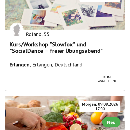
Roland
,
55
Kurs/Workshop "Slowfox" und
"SocialDance – freier Übungsabend"
Erlangen
,
Erlangen, Deutschland
KEINE
ANMELDUNG
Morgen, 09.08.2026
17:00
Neu