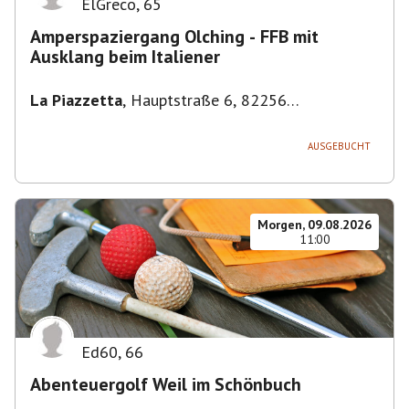
ElGreco
,
65
Amperspaziergang Olching - FFB mit
Ausklang beim Italiener
La Piazzetta
,
Hauptstraße 6, 82256
Fürstenfeldbruck, Deutschland
AUSGEBUCHT
Morgen, 09.08.2026
11:00
Ed60
,
66
Abenteuergolf Weil im Schönbuch