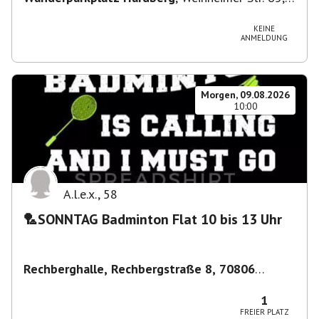
69483 Wald-Michelbach, Deutschland
KEINE
ANMELDUNG
Morgen, 09.08.2026
10:00
A.l.e.x.
,
58
🏸SONNTAG Badminton Flat 10 bis 13 Uhr
Rechberghalle, Rechbergstraße 8, 70806
Kornwestheim, Deutschland
,
Kornwestheim
1
FREIER PLATZ