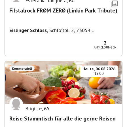
Estefania Tanguera
,
60
Filstalrock FRØM ZERØ (Linkin Park Tribute)
Eislinger Schloss
,
Schloßpl. 2, 73054
Eislingen/Fils, Deutschland
2
ANMELDUNGEN
Kommerziell
Heute, 06.08.2026
19:00
Brigitte
,
65
Reise Stammtisch für alle die gerne Reisen