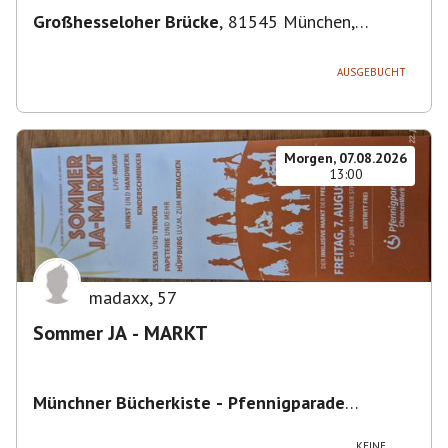
Großhesseloher Brücke
,
81545 München,
Deutschland
AUSGEBUCHT
Morgen, 07.08.2026
13:00
madaxx
,
57
Sommer JA - MARKT
Münchner Bücherkiste - Pfennigparade
ChancenWerk GmbH
,
Hanauer Str. 85A, 80993
München-Moosach, Deutschland
KEINE