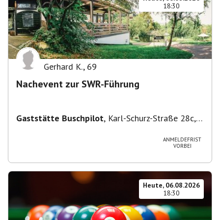
18:30
Gerhard K.
,
69
Nachevent zur SWR-Führung
Gaststätte Buschpilot
,
Karl-Schurz-Straße 28c,
70190 Stuttgart, Deutschland
ANMELDEFRIST
VORBEI
Heute, 06.08.2026
18:30