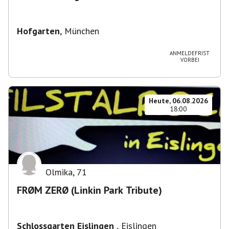
Hofgarten
,
München
ANMELDEFRIST
VORBEI
Heute, 06.08.2026
18:00
Olmika
,
71
FRØM ZERØ (Linkin Park Tribute)
Schlossgarten Eislingen
,
Eislingen