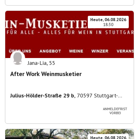
Heute, 06.08.2026
18:30
Jana-Lia
,
55
After Work Weinmusketier
Julius-Hölder-Straße 29 b
,
70597 Stuttgart-
Degerloch
ANMELDEFRIST
VORBEI
Heute, 06.08.2026