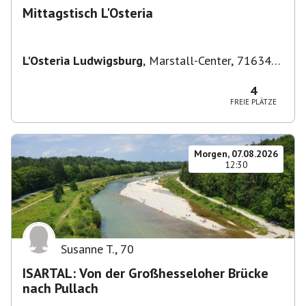
Mittagstisch L'Osteria
L'Osteria Ludwigsburg
,
Marstall-Center, 71634
Ludwigsburg, Deutschland
4
FREIE PLÄTZE
Morgen, 07.08.2026
12:30
Susanne T.
,
70
ISARTAL: Von der Großhesseloher Brücke
nach Pullach