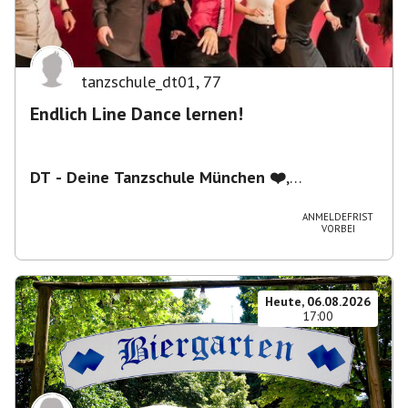
tanzschule_dt01
,
77
Endlich Line Dance lernen!
DT - Deine Tanzschule München ❤️
,
Schwanthalerstraße 5/2.Stock, 80336 München,
Deutschland
ANMELDEFRIST
VORBEI
Heute, 06.08.2026
17:00