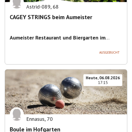
Astrid-089
,
68
CAGEY STRINGS beim Aumeister
Aumeister Restaurant und Biergarten im
Englischen Garten
,
Sondermeierstraße 1, 80939
München-Schwabing-Freimann, Deutschland
AUSGEBUCHT
Heute, 06.08.2026
17:15
Ennasus
,
70
Boule im Hofgarten