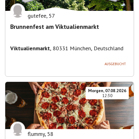
gutefee
,
57
Brunnenfest am Viktualienmarkt
Viktualienmarkt
,
80331 München, Deutschland
AUSGEBUCHT
Morgen, 07.08.2026
12:30
flummy
,
58