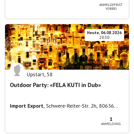
ANMELDEFRIST
VORBEI
Heute, 06.08.2026
20:30
Upstart
,
58
Outdoor Party: «FELA KUTI in Dub»
Import Export
,
Schwere-Reiter-Str. 2h, 80636
München-Neuhausen-Nymphenburg, Deutschland
1
ANMELDUNG