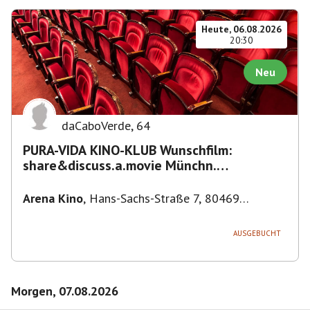
Heute, 06.08.2026
20:30
Neu
daCaboVerde
,
64
PURA-VIDA KINO-KLUB Wunschfilm:
share&discuss.a.movie Münchn.
Filmkunstwochen "Nirgendwo in Afrika"
Arena Kino
,
Hans-Sachs-Straße 7, 80469
München-Ludwigsvorstadt-Isarvorstadt,
Deutschland
AUSGEBUCHT
Morgen, 07.08.2026