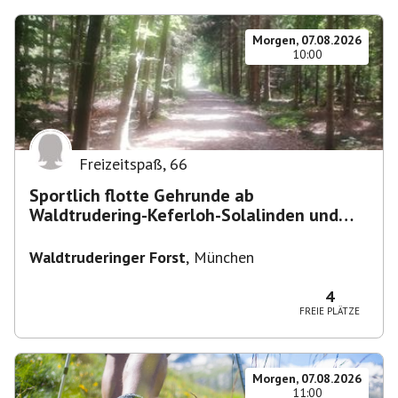
Morgen, 07.08.2026
10:00
Freizeitspaß
,
66
Sportlich flotte Gehrunde ab
Waldtrudering-Keferloh-Solalinden und
zurück
Waldtruderinger Forst
,
München
4
FREIE PLÄTZE
Morgen, 07.08.2026
11:00