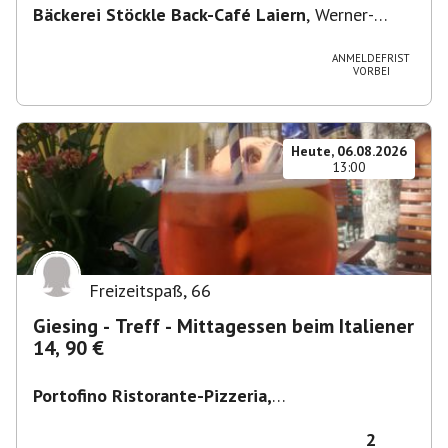
Bäckerei Stöckle Back-Café Laiern
,
Werner-
Siemens-Straße 2, 74321 Bietigheim-Bissingen,
Deutschland
ANMELDEFRIST
VORBEI
Heute, 06.08.2026
13:00
Freizeitspaß
,
66
Giesing - Treff - Mittagessen beim Italiener
14, 90 €
Portofino Ristorante-Pizzeria,
Scharfreiterplatz, München-Obergiesing-
Fasangarten, Deutschland
,
München
2