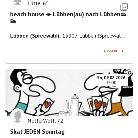
Lütte
,
65
beach house ☀️ Lübben(au) nach Lübben👟
👟
Lübben (Spreewald)
,
15907 Lübben (Spreewald),
Deutschland
AUSGEBUCHT
So, 09.08.2026
13:00
NetterWolf
,
72
Skat JEDEN Sonntag