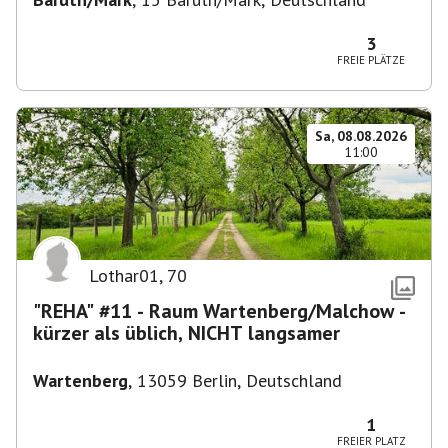
3
FREIE PLÄTZE
Sa, 08.08.2026
11:00
Lothar01
,
70
"REHA" #11 - Raum Wartenberg/Malchow -
kürzer als üblich, NICHT langsamer
Wartenberg
,
13059 Berlin, Deutschland
1
FREIER PLATZ