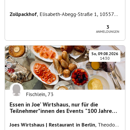
Zollpackhof
,
Elisabeth-Abegg-Straße 1, 10557
Berlin, Deutschland
3
ANMELDUNGEN
So, 09.08.2026
14:30
Fischlein
,
73
Essen in Joe' Wirtshaus, nur für die
Teilnehmer*innen des Events "100 Jahre
Funkturm"
Joes Wirtshaus | Restaurant in Berlin
,
Theodor-