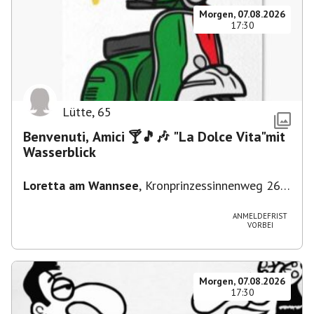
Morgen, 07.08.2026
17:30
Lütte
,
65
Benvenuti, Amici 🍸🎵🎶 "La Dolce Vita"mit
Wasserblick
Loretta am Wannsee
,
Kronprinzessinnenweg 260,
14109 Berlin, Deutschland
ANMELDEFRIST
VORBEI
Morgen, 07.08.2026
17:30