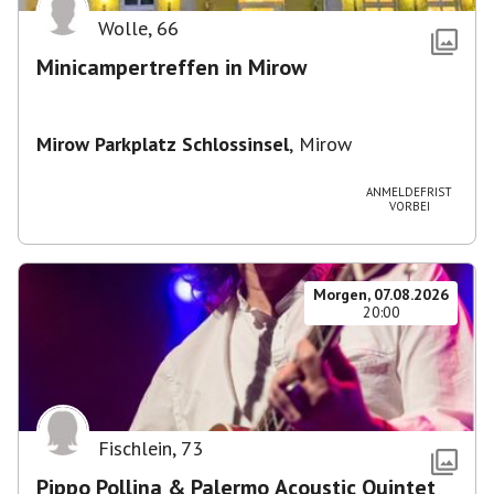
Wolle
,
66
Minicampertreffen in Mirow
Mirow Parkplatz Schlossinsel
,
Mirow
ANMELDEFRIST
VORBEI
Morgen, 07.08.2026
20:00
Fischlein
,
73
Pippo Pollina & Palermo Acoustic Quintet