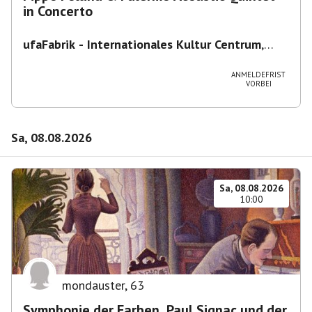
in Concerto
ufaFabrik - Internationales Kultur Centrum
,
Viktoriastraße 10-18, 12105 Berlin, U
Ullsteinstraße Ausgang Viktoriastraße
ANMELDEFRIST
VORBEI
Sa, 08.08.2026
Sa, 08.08.2026
10:00
mondauster
,
63
Symphonie der Farben. Paul Signac und der