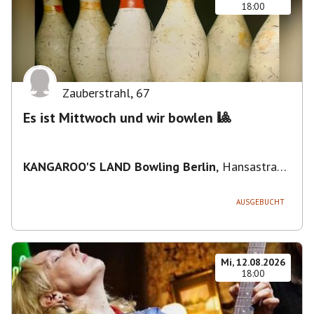
18:00
Zauberstrahl
,
67
Es ist Mittwoch und wir bowlen 🎱
KANGAROO'S LAND Bowling Berlin
,
Hansastraße
236, 13051 Berlin-Bezirk Lichtenberg,
Deutschland
AUSGEBUCHT
Mi, 12.08.2026
18:00