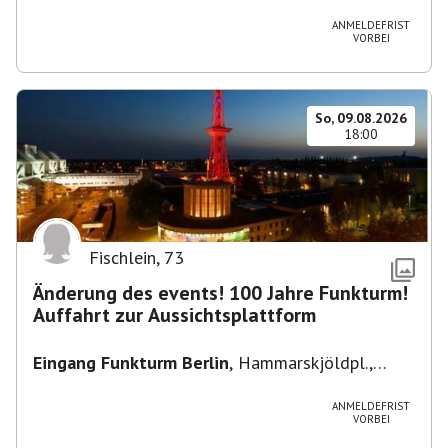
Heuss-Platz 10, 14052 Berlin, U Theodor- Heuss
-Platz
ANMELDEFRIST
VORBEI
So, 09.08.2026
18:00
Fischlein
,
73
Änderung des events! 100 Jahre Funkturm!
Auffahrt zur Aussichtsplattform
Eingang Funkturm Berlin
,
Hammarskjöldpl.,
14055 Berlin, Deutschland
ANMELDEFRIST
VORBEI