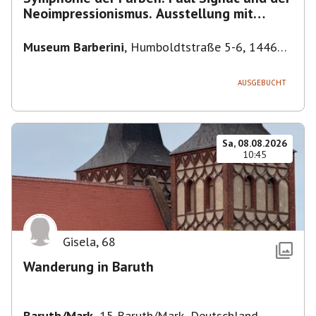
Neoimpressionismus. Ausstellung mit
Führung.
Museum Barberini
,
Humboldtstraße 5-6, 14467
Potsdam, Deutschland
AUSGEBUCHT
Sa, 08.08.2026
10:45
Gisela
,
68
Wanderung in Baruth
Baruth/Mark
,
15 Baruth/Mark, Deutschland