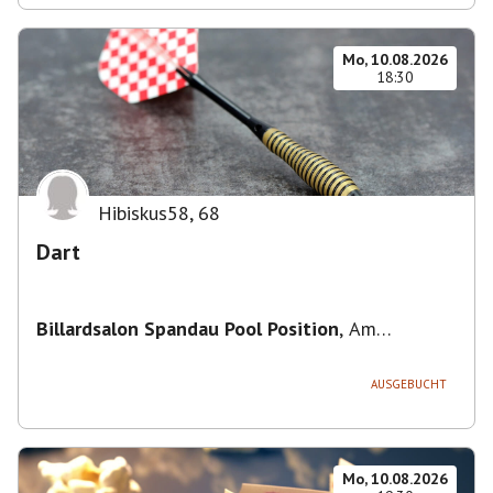
Mo, 10.08.2026
18:30
Hibiskus58
,
68
Dart
Billardsalon Spandau Pool Position
,
Am
Juliusturm 31, 13599 Berlin, Deutschland
AUSGEBUCHT
Mo, 10.08.2026