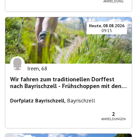
ANMELDUNG
Heute, 08.08.2026
09:15
Ireen
,
68
Wir fahren zum traditionellen Dorffest
nach Bayrischzell - Frühschoppen mit den
Dixielandlern.....
Dorfplatz Bayrischzell
,
Bayrischzell
2
ANMELDUNGEN