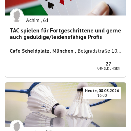
Achim.
,
61
TAC spielen für Fortgeschrittene und gerne
auch geduldige/leidensfähige Profis
Cafe Scheidplatz, München
,
Belgradstraße 104,
80804 München, Deutschland bei U-
Bahnhaltestelle Scheidplatz U2//U3
27
ANMELDUNGEN
Heute, 08.08.2026
16:00