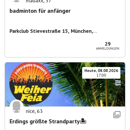
madaxx
,
57
badminton für anfänger
Parkclub Stievestraße 15, München,
Deutschland
,
München
29
ANMELDUNGEN
Heute, 08.08.2026
17:00
nice
,
63
Erdings größte Strandparty🏝️