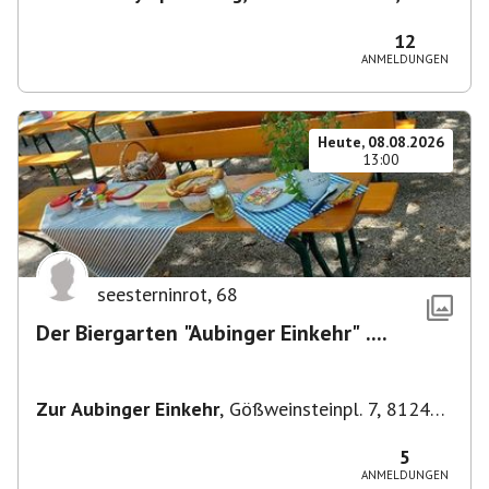
80638 München, Deutschland
,
München
12
ANMELDUNGEN
Heute, 08.08.2026
13:00
seesterninrot
,
68
Der Biergarten "Aubinger Einkehr" ....
Zur Aubinger Einkehr
,
Gößweinsteinpl. 7, 81249
München, Deutschland
5
ANMELDUNGEN