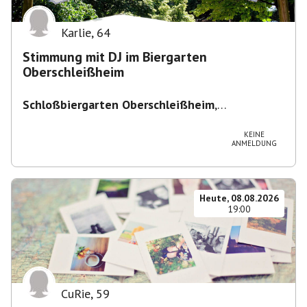
Karlie
,
64
Stimmung mit DJ im Biergarten
Oberschleißheim
Schloßbiergarten Oberschleißheim
,
Maximilianshof 2, 85764 Oberschleißheim,
Deutschland
KEINE
ANMELDUNG
Heute, 08.08.2026
19:00
CuRie
,
59