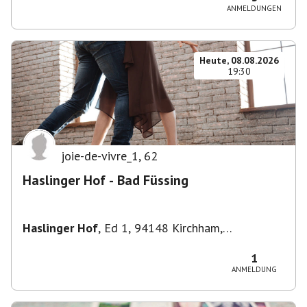
ANMELDUNGEN
Heute, 08.08.2026
19:30
joie-de-vivre_1
,
62
Haslinger Hof - Bad Füssing
Haslinger Hof
,
Ed 1, 94148 Kirchham,
Deutschland
1
ANMELDUNG