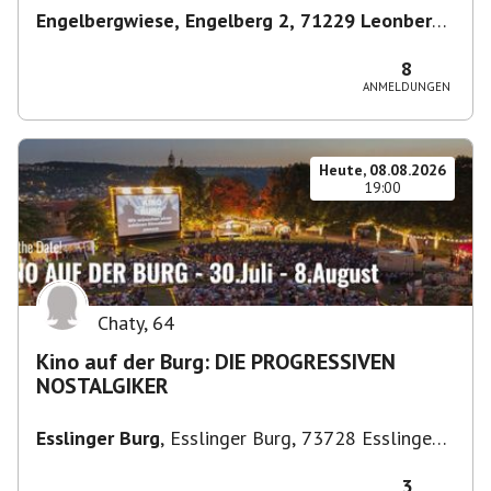
Engelbergwiese, Engelberg 2, 71229 Leonberg,
Deutschland
,
Leonberg
8
ANMELDUNGEN
Heute, 08.08.2026
19:00
Chaty
,
64
Kino auf der Burg: DIE PROGRESSIVEN
NOSTALGIKER
Esslinger Burg
,
Esslinger Burg, 73728 Esslingen
am Neckar, Deutschland
3