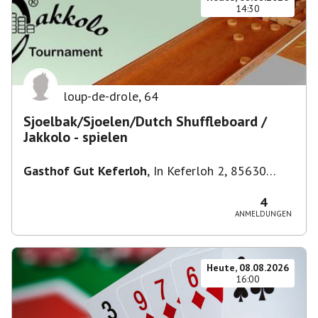
14:30
loup-de-drole
,
64
Sjoelbak/Sjoelen/Dutch Shuffleboard /
Jakkolo - spielen
Gasthof Gut Keferloh
,
In Keferloh 2, 85630
Grasbrunn, Deutschland
4
ANMELDUNGEN
Heute, 08.08.2026
16:00