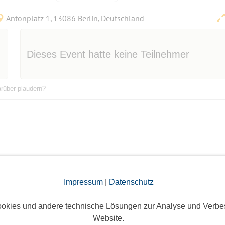
Antonplatz 1, 13086 Berlin, Deutschland
Dieses Event hatte keine Teilnehmer
rüber plaudern?
rung, ...alle Neune!
Bestätigungsevent
Impressum
|
Datenschutz
Siehdichum 2, 15890 Siehdichum, Deutschland
okies und andere technische Lösungen zur Analyse und Verbe
Website.