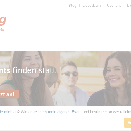
Blog
Liebeskram
Über uns
Li
nts
finden statt
zt an!
de mich an
? Wie
erstelle ich mein eigenes Event
und bestimme so wer teilni
E