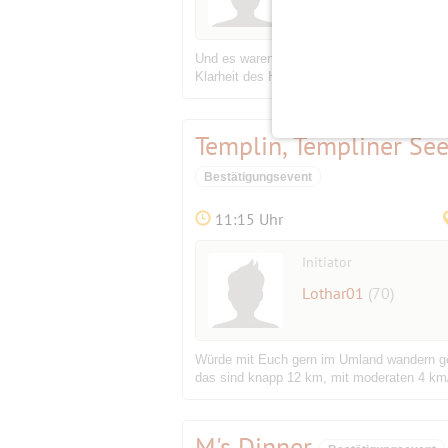
Und es waren Hirten in derselben Gegend au
Klarheit des Herrn leuchtete um sie; und si
Templin, Templiner Se
Bestätigungsevent
11:15 Uhr
Initiator
Lothar01
(70)
Würde mit Euch gern im Umland wandern ge
das sind knapp 12 km, mit moderaten 4 km/h
M's Dinner