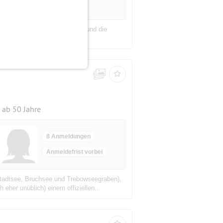
es Herrn Engel trat zu ihnen, und die
ehe, ich verkündige euch...
ab 50 Jahre
8 Anmeldungen
Anmeldefrist vorbei
tadtsee, Bruchsee und Trebowseegraben),
eher unüblich) einem offiziellen...