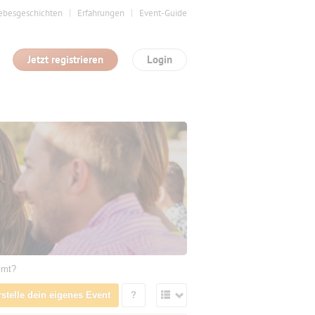
ebesgeschichten
Erfahrungen
Event-Guide
Jetzt registrieren
Login
mmt?
rstelle dein eigenes Event
?