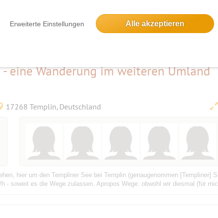
Alle akzeptieren
Erweiterte Einstellungen
f dem Felde bei den Hürden, die hüteten des Nachts ihre Herde. Und siehe, d
e fürchteten sich sehr. Und der Engel sprach zu ihnen: Fürchtet euch nicht! si
e - eine Wanderung im weiteren Umland
17268 Templin, Deutschland
hen, hier um den Templiner See bei Templin (genaugenommen [Templiner] S
 - soweit es die Wege zulassen. Apropos Wege: obwohl wir diesmal (für mich 