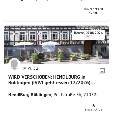
Deutschland
ANMELDEFRIST
VORBEI
Heute, 07.08.2026
17:00
IVIVI
,
52
WIRD VERSCHOBEN: HENDLBURG in
Böblingen (IVIVI geht essen 12/2026)
anschließend SPIELEABEND
HendlBurg Böblingen
,
Poststraße 36, 71032
Böblingen, Deutschland
6
FREIE PLÄTZE