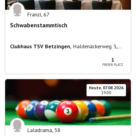
Franzi
,
67
Schwabenstammtisch
Clubhaus TSV Betzingen
,
Haldenäckerweg 3,
72770 Reutlingen-Betzingen, Deutschland
1
FREIER PLATZ
Heute, 07.08.2026
19:00
Laladrama
,
58