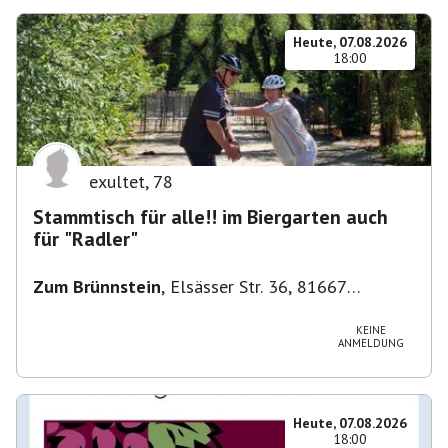
Heute, 07.08.2026
18:00
exultet
,
78
Stammtisch für alle!! im Biergarten auch
für "Radler"
Zum Brünnstein
,
Elsässer Str. 36, 81667
München-Au-Haidhausen, Deutschland
KEINE
ANMELDUNG
Heute, 07.08.2026
18:00