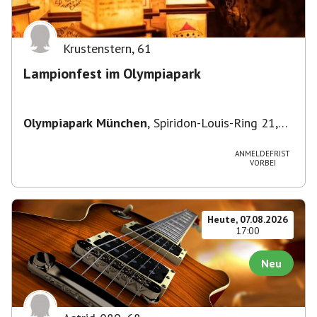
Krustenstern
,
61
Lampionfest im Olympiapark
Olympiapark München
,
Spiridon-Louis-Ring 21,
80809 München, Deutschland
ANMELDEFRIST
VORBEI
Heute, 07.08.2026
17:00
Neu