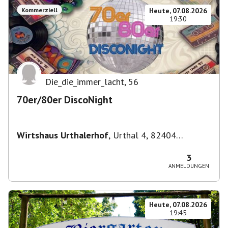
Kommerziell
Heute, 07.08.2026
19:30
Die_die_immer_lacht
,
56
70er/80er DiscoNight
Wirtshaus Urthalerhof
,
Urthal 4, 82404
Sindelsdorf-Urthal, Deutschland
3
ANMELDUNGEN
Heute, 07.08.2026
19:45