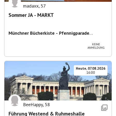
madaxx
,
57
Sommer JA - MARKT
Münchner Bücherkiste - Pfennigparade
ChancenWerk GmbH
,
Hanauer Str. 85A, 80993
München-Moosach, Deutschland
KEINE
ANMELDUNG
Heute, 07.08.2026
16:00
BeeHappy
,
58
Führung Westend & Ruhmeshalle