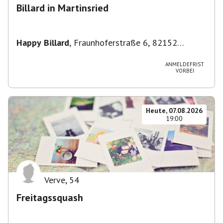
Billard in Martinsried
Happy Billard
,
Fraunhoferstraße 6, 82152
Planegg, Deutschland
ANMELDEFRIST
VORBEI
Heute, 07.08.2026
19:00
Verve
,
54
Freitagssquash