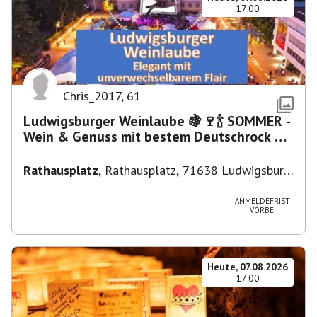
17:00
Chris_2017
,
61
Ludwigsburger Weinlaube 🍇🍷🍾 SOMMER -
Wein & Genuss mit bestem Deutschrock 🎼
🎤 🎷 🎸
Rathausplatz
,
Rathausplatz, 71638 Ludwigsburg,
Deutschland
ANMELDEFRIST
VORBEI
Heute, 07.08.2026
17:00