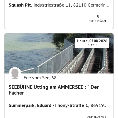
Squash Pit
,
Industriestraße 11, 82110 Germering,
Deutschland
5
FREIE PLÄTZE
Heute, 07.08.2026
19:30
Fee vom See
,
68
SEEBÜHNE Utting am AMMERSEE : " Der
Fächer "
Summerpark, Eduard -Thöny-Straße 1
,
86919
Utting am Ammersee, Deutschland
ANMELDEFRIST