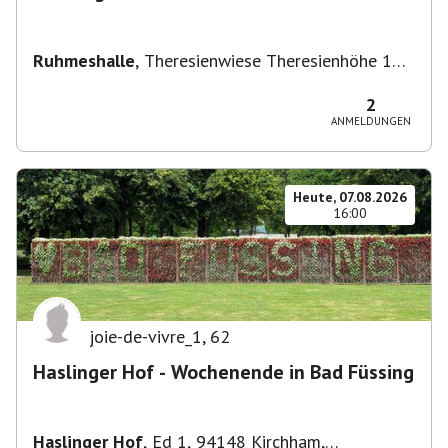
Ruhmeshalle
,
Theresienwiese Theresienhöhe 16,
Theresienhöhe 16, 80339 München, Deutschland
2
ANMELDUNGEN
Heute, 07.08.2026
16:00
joie-de-vivre_1
,
62
Haslinger Hof - Wochenende in Bad Füssing
Haslinger Hof
,
Ed 1, 94148 Kirchham,