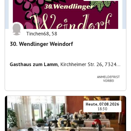
Tinchen68
,
58
30. Wendlinger Weindorf
Gasthaus zum Lamm
,
Kirchheimer Str. 26, 73240
Wendlingen am Neckar, Deutschland
ANMELDEFRIST
VORBEI
Heute, 07.08.2026
18:30