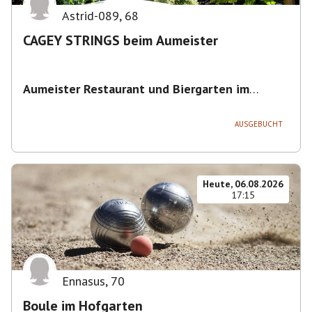
Astrid-089
,
68
CAGEY STRINGS beim Aumeister
Aumeister Restaurant und Biergarten im
Englischen Garten
,
Sondermeierstraße 1, 80939
München-Schwabing-Freimann, Deutschland
AUSGEBUCHT
Heute, 06.08.2026
17:15
Ennasus
,
70
Boule im Hofgarten