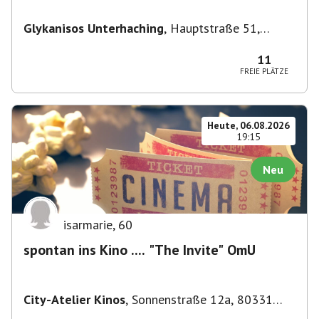
Glykanisos Unterhaching
,
Hauptstraße 51,
82008 Unterhaching, Deutschland
11
FREIE PLÄTZE
Heute, 06.08.2026
19:15
Neu
isarmarie
,
60
spontan ins Kino .... "The Invite" OmU
City-Atelier Kinos
,
Sonnenstraße 12a, 80331
München-Ludwigsvorstadt-Isarvorstadt,