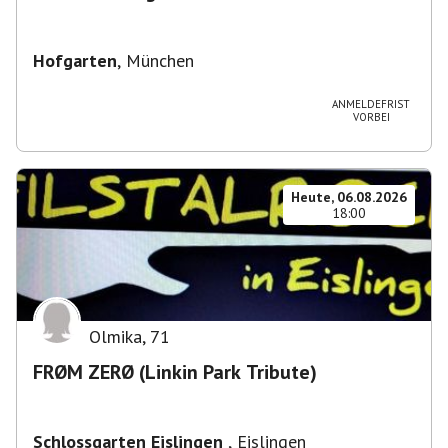
Hofgarten
,
München
ANMELDEFRIST
VORBEI
Heute, 06.08.2026
18:00
Olmika
,
71
FRØM ZERØ (Linkin Park Tribute)
Schlossgarten Eislingen
,
Eislingen