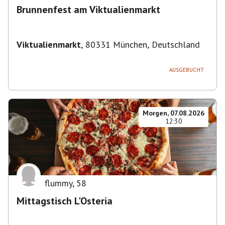
Brunnenfest am Viktualienmarkt
Viktualienmarkt
,
80331 München, Deutschland
AUSGEBUCHT
Morgen, 07.08.2026
12:30
flummy
,
58
Mittagstisch L'Osteria