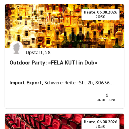
Heute, 06.08.2026
20:30
Upstart
,
58
Outdoor Party: «FELA KUTI in Dub»
Import Export
,
Schwere-Reiter-Str. 2h, 80636
München-Neuhausen-Nymphenburg, Deutschland
1
ANMELDUNG
Heute, 06.08.2026
20:30