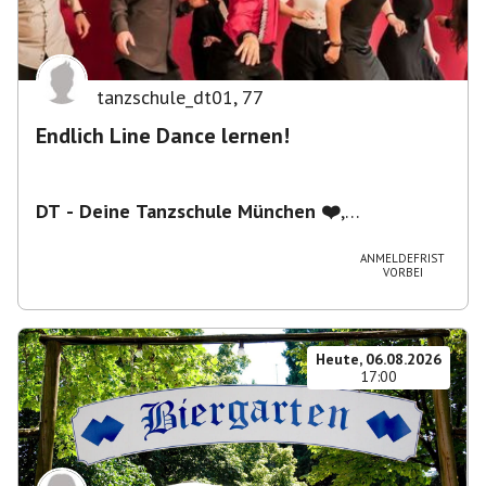
tanzschule_dt01
,
77
Endlich Line Dance lernen!
DT - Deine Tanzschule München ❤️
,
Schwanthalerstraße 5/2.Stock, 80336 München,
Deutschland
ANMELDEFRIST
VORBEI
Heute, 06.08.2026
17:00