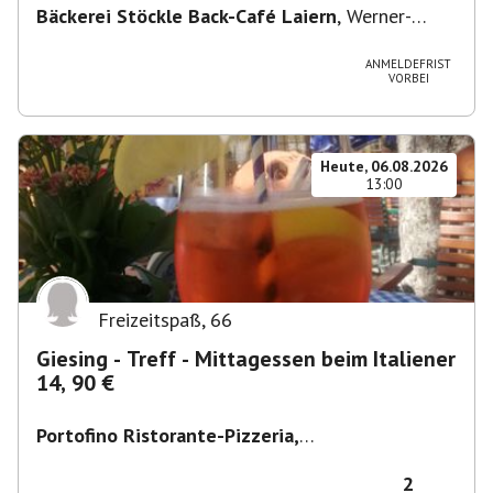
Bäckerei Stöckle Back-Café Laiern
,
Werner-
Siemens-Straße 2, 74321 Bietigheim-Bissingen,
Deutschland
ANMELDEFRIST
VORBEI
Heute, 06.08.2026
13:00
Freizeitspaß
,
66
Giesing - Treff - Mittagessen beim Italiener
14, 90 €
Portofino Ristorante-Pizzeria,
Scharfreiterplatz, München-Obergiesing-
Fasangarten, Deutschland
,
München
2