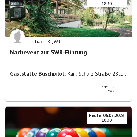
18:30
Gerhard K.
,
69
Nachevent zur SWR-Führung
Gaststätte Buschpilot
,
Karl-Schurz-Straße 28c,
70190 Stuttgart, Deutschland
ANMELDEFRIST
VORBEI
Heute, 06.08.2026
18:30