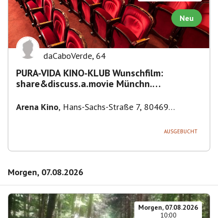
Neu
daCaboVerde
,
64
PURA-VIDA KINO-KLUB Wunschfilm:
share&discuss.a.movie Münchn.
Filmkunstwochen "Nirgendwo in Afrika"
Arena Kino
,
Hans-Sachs-Straße 7, 80469
München-Ludwigsvorstadt-Isarvorstadt,
Deutschland
AUSGEBUCHT
Morgen, 07.08.2026
Morgen, 07.08.2026
10:00