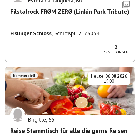
Estefania Tanguera
,
60
Filstalrock FRØM ZERØ (Linkin Park Tribute)
Eislinger Schloss
,
Schloßpl. 2, 73054
Eislingen/Fils, Deutschland
2
ANMELDUNGEN
Kommerziell
Heute, 06.08.2026
19:00
Brigitte
,
65
Reise Stammtisch für alle die gerne Reisen