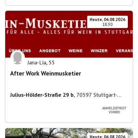
Heute, 06.08.2026
18:30
Jana-Lia
,
55
After Work Weinmusketier
Julius-Hölder-Straße 29 b
,
70597 Stuttgart-
Degerloch
ANMELDEFRIST
VORBEI
Heute, 06.08.2026