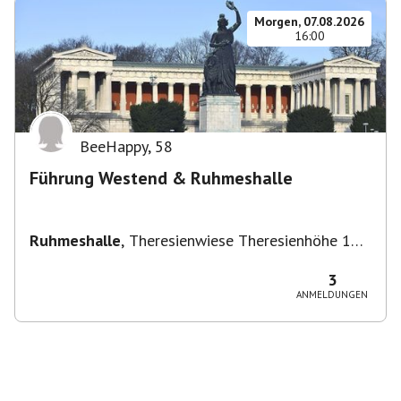
Morgen, 07.08.2026
16:00
BeeHappy
,
58
Führung Westend & Ruhmeshalle
Ruhmeshalle
,
Theresienwiese Theresienhöhe 16,
Theresienhöhe 16, 80339 München, Deutschland
3
ANMELDUNGEN