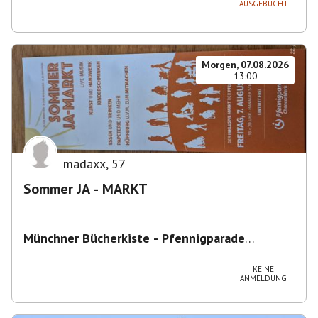
AUSGEBUCHT
Morgen, 07.08.2026
13:00
madaxx
,
57
Sommer JA - MARKT
Münchner Bücherkiste - Pfennigparade
ChancenWerk GmbH
,
Hanauer Str. 85A, 80993
München-Moosach, Deutschland
KEINE
ANMELDUNG