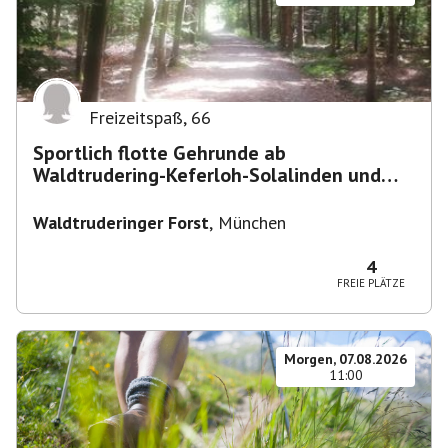
Freizeitspaß
,
66
Sportlich flotte Gehrunde ab
Waldtrudering-Keferloh-Solalinden und
zurück
Waldtruderinger Forst
,
München
4
FREIE PLÄTZE
Morgen, 07.08.2026
11:00