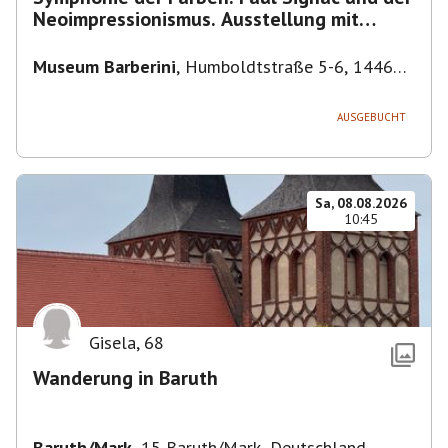
Neoimpressionismus. Ausstellung mit
Führung.
Museum Barberini
,
Humboldtstraße 5-6, 14467
Potsdam, Deutschland
AUSGEBUCHT
Sa, 08.08.2026
10:45
Gisela
,
68
Wanderung in Baruth
Baruth/Mark
,
15 Baruth/Mark, Deutschland