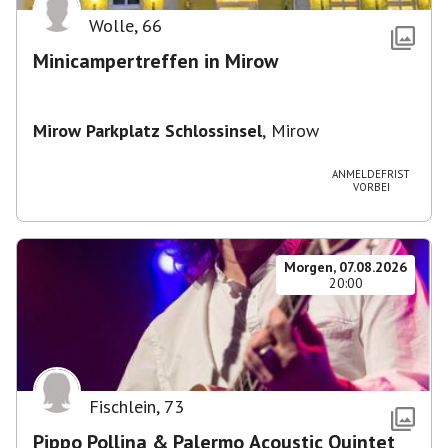
Wolle
,
66
Minicampertreffen in Mirow
Mirow Parkplatz Schlossinsel
,
Mirow
ANMELDEFRIST
VORBEI
Morgen, 07.08.2026
20:00
Fischlein
,
73
Pippo Pollina & Palermo Acoustic Quintet