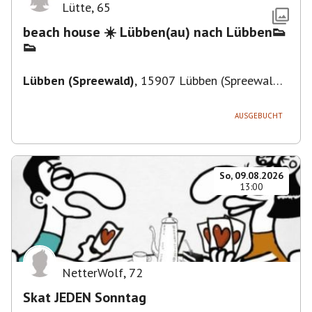
Lütte
,
65
beach house ☀️ Lübben(au) nach Lübben👟
👟
Lübben (Spreewald)
,
15907 Lübben (Spreewald),
Deutschland
AUSGEBUCHT
So, 09.08.2026
13:00
NetterWolf
,
72
Skat JEDEN Sonntag