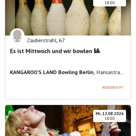
18:00
Zauberstrahl
,
67
Es ist Mittwoch und wir bowlen 🎱
KANGAROO'S LAND Bowling Berlin
,
Hansastraße
236, 13051 Berlin-Bezirk Lichtenberg,
Deutschland
AUSGEBUCHT
Mi, 12.08.2026
18:00