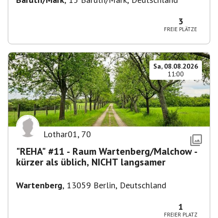
3
FREIE PLÄTZE
Sa, 08.08.2026
11:00
Lothar01
,
70
"REHA" #11 - Raum Wartenberg/Malchow -
kürzer als üblich, NICHT langsamer
Wartenberg
,
13059 Berlin, Deutschland
1
FREIER PLATZ