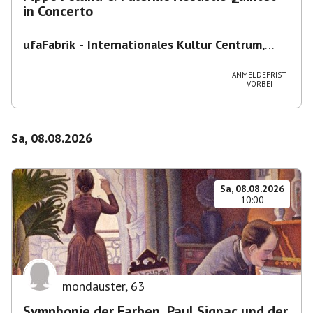
in Concerto
ufaFabrik - Internationales Kultur Centrum
,
Viktoriastraße 10-18, 12105 Berlin, U
Ullsteinstraße Ausgang Viktoriastraße
ANMELDEFRIST
VORBEI
Sa, 08.08.2026
Sa, 08.08.2026
10:00
mondauster
,
63
Symphonie der Farben. Paul Signac und der