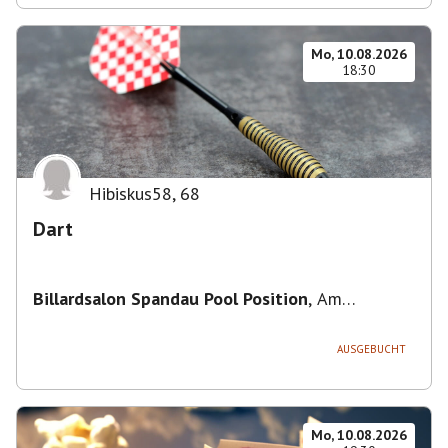
Mo, 10.08.2026
18:30
Hibiskus58
,
68
Dart
Billardsalon Spandau Pool Position
,
Am
Juliusturm 31, 13599 Berlin, Deutschland
AUSGEBUCHT
Mo, 10.08.2026