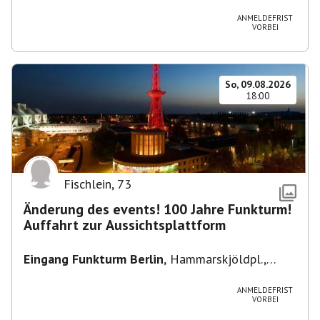
Heuss-Platz 10, 14052 Berlin, U Theodor- Heuss
-Platz
ANMELDEFRIST
VORBEI
So, 09.08.2026
18:00
Fischlein
,
73
Änderung des events! 100 Jahre Funkturm!
Auffahrt zur Aussichtsplattform
Eingang Funkturm Berlin
,
Hammarskjöldpl.,
14055 Berlin, Deutschland
ANMELDEFRIST
VORBEI