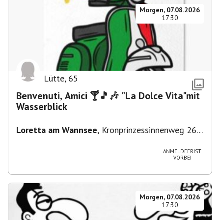
Morgen, 07.08.2026
17:30
Lütte
,
65
Benvenuti, Amici 🍸🎵🎶 "La Dolce Vita"mit
Wasserblick
Loretta am Wannsee
,
Kronprinzessinnenweg 260,
14109 Berlin, Deutschland
ANMELDEFRIST
VORBEI
Morgen, 07.08.2026
17:30