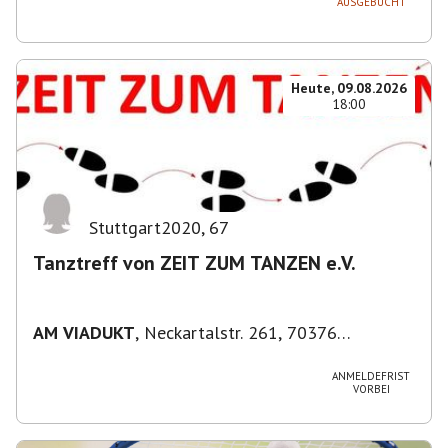
AUSGEBUCHT
Heute, 09.08.2026
18:00
Stuttgart2020
,
67
Tanztreff von ZEIT ZUM TANZEN e.V.
AM VIADUKT
,
Neckartalstr. 261, 70376
Stuttgart, Deutschland
ANMELDEFRIST
VORBEI