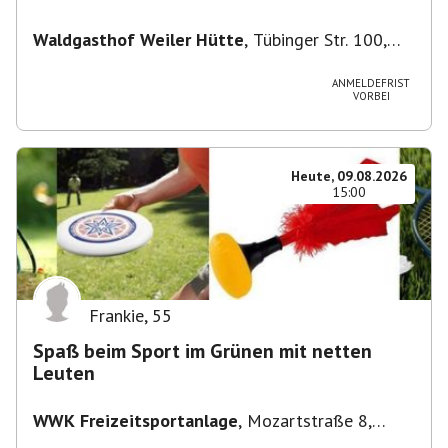
Waldgasthof Weiler Hütte
,
Tübinger Str. 100,
71093 Weil im Schönbuch, Deutschland
ANMELDEFRIST
VORBEI
Heute, 09.08.2026
15:00
Frankie
,
55
Spaß beim Sport im Grünen mit netten
Leuten
WWK Freizeitsportanlage
,
Mozartstraße 8,
82166 Gräfelfing, Deutschland