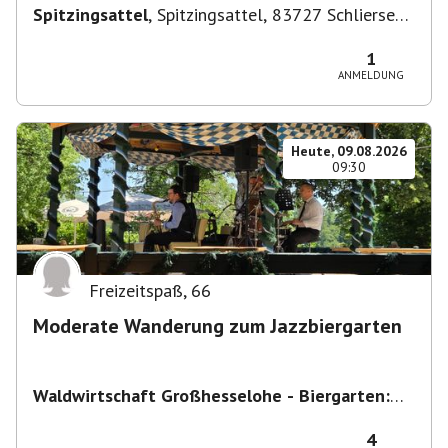
Spitzingsattel
,
Spitzingsattel, 83727 Schliersee,
Deutschland
1
ANMELDUNG
Heute, 09.08.2026
09:30
Freizeitspaß
,
66
Moderate Wanderung zum Jazzbiergarten
Waldwirtschaft Großhesselohe - Biergarten:
täglich bei schönem Wetter ab 10:00 Uhr -
Restaurant : Mo & Di Ruhetag
,
Georg-Kalb-
4