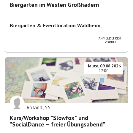
Biergarten im Westen Großhadern
Biergarten & Eventlocation Waldheim
,
Waldheim 1, 81377 München, Deutschland
ANMELDEFRIST
VORBEI
Heute, 09.08.2026
17:00
Roland
,
55
Kurs/Workshop "Slowfox" und
"SocialDance – freier Übungsabend"