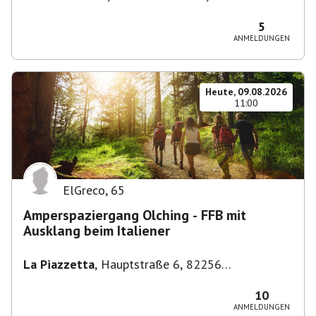
Stuttgart-Bad Cannstatt, Deutschland
5
ANMELDUNGEN
Heute, 09.08.2026
11:00
ElGreco
,
65
Amperspaziergang Olching - FFB mit
Ausklang beim Italiener
La Piazzetta
,
Hauptstraße 6, 82256
Fürstenfeldbruck, Deutschland
10
ANMELDUNGEN