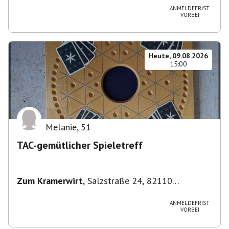
ANMELDEFRIST
VORBEI
Heute, 09.08.2026
15:00
Melanie
,
51
TAC-gemütlicher Spieletreff
Zum Kramerwirt
,
Salzstraße 24, 82110
Germering-Unterpfaffenhofen, Deutschland
ANMELDEFRIST
VORBEI