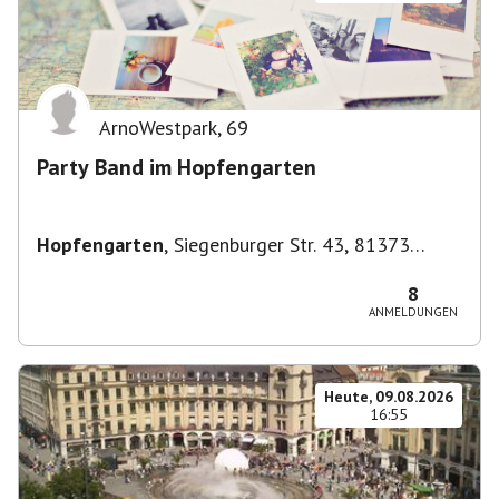
ArnoWestpark
,
69
Party Band im Hopfengarten
Hopfengarten
,
Siegenburger Str. 43, 81373
München-Sendling-Westpark, Deutschland
8
ANMELDUNGEN
Heute, 09.08.2026
16:55