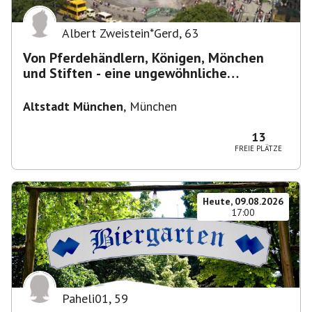
Albert Zweistein*Gerd
,
63
Von Pferdehändlern, Königen, Mönchen
und Stiften - eine ungewöhnliche
Stadtführung
Altstadt München
,
München
13
FREIE PLÄTZE
Heute, 09.08.2026
17:00
Paheli01
,
59