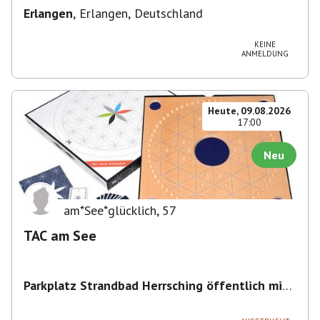
Erlangen
,
Erlangen, Deutschland
KEINE
ANMELDUNG
Heute, 09.08.2026
17:00
Neu
am*See*glücklich
,
57
TAC am See
Parkplatz Strandbad Herrsching öffentlich mit
Parkschein
,
Parkplatz, Keramikstraße 1-3, 82211
Herrsching am Ammersee, Deutschland