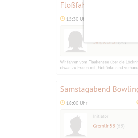
Floßfahrt durch die Lö
15:30 Uhr
Initiatorin
Singlechen
(68)
Wir fahren vom Flaakensee über die Löckni
etwas zu Essen mit, Getränke sind vorhanden
Samstagabend Bowli
18:00 Uhr
Initiator
Gremlin58
(68)