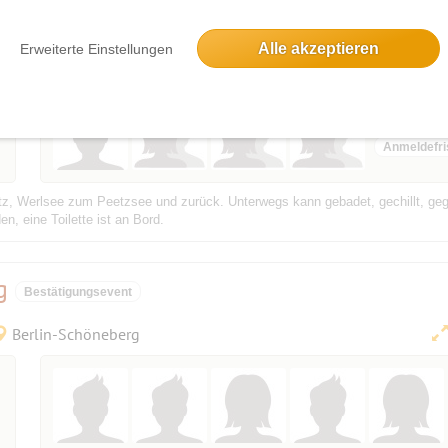
cknitz ab Woltersdorf
Bestätigungsevent
Alle akzeptieren
Erweiterte Einstellungen
Woltersdorf
4 Anmeldu
Anmeldefri
tz, Werlsee zum Peetzsee und zurück. Unterwegs kann gebadet, gechillt, geg
, eine Toilette ist an Bord.
ng
Bestätigungsevent
Berlin-Schöneberg