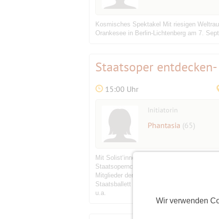
Kosmisches Spektakel Mit riesigen Weltrau
Orankesee in Berlin-Lichtenberg am 7. Sep
Staatsoper entdecken- 
15:00 Uhr
Initiatorin
Phantasia
(65)
Mit Solist‘innen des Ensembles
Staatsopernchor
Mitglieder der Staatskapelle Berlin
Staatsballett Berlin
u.a.
Wir verwenden Co