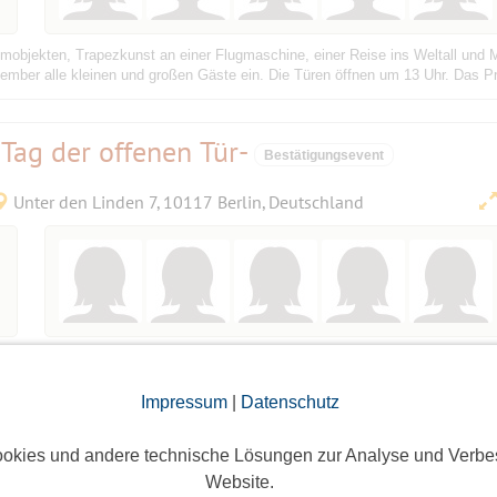
mobjekten, Trapezkunst an einer Flugmaschine, einer Reise ins Weltall und 
tember alle kleinen und großen Gäste ein. Die Türen öffnen um 13 Uhr. Das 
Tag der offenen Tür-
Bestätigungsevent
Unter den Linden 7, 10117 Berlin, Deutschland
Impressum
|
Datenschutz
okies und andere technische Lösungen zur Analyse und Verbe
Website.