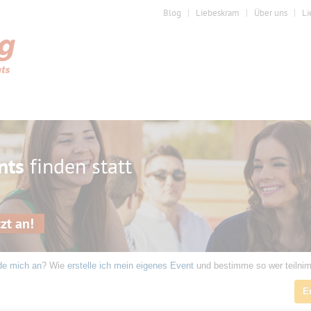
Blog
Liebeskram
Über uns
Li
nts
finden statt
zt an!
de mich an
? Wie
erstelle ich mein eigenes Event
und bestimme so wer teilni
E