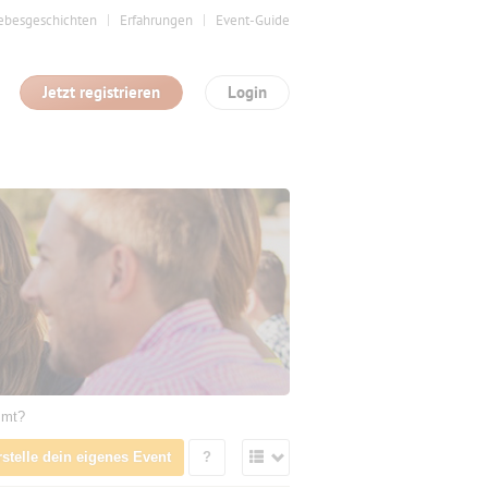
ebesgeschichten
Erfahrungen
Event-Guide
Jetzt registrieren
Login
mmt?
rstelle dein eigenes Event
?