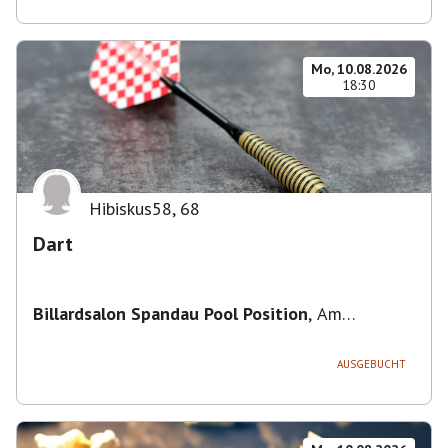
Mo, 10.08.2026
18:30
Hibiskus58
,
68
Dart
Billardsalon Spandau Pool Position
,
Am
Juliusturm 31, 13599 Berlin, Deutschland
AUSGEBUCHT