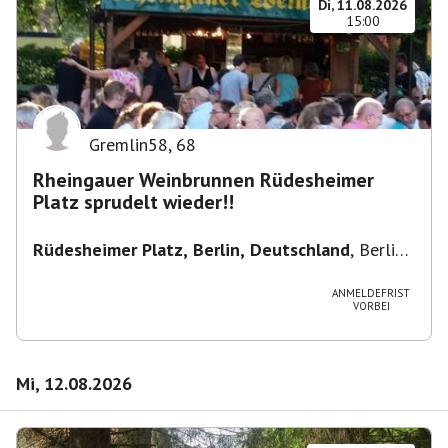
Di, 11.08.2026
15:00
Gremlin58
,
68
Rheingauer Weinbrunnen Rüdesheimer
Platz sprudelt wieder!!
Rüdesheimer Platz, Berlin, Deutschland
,
Berlin-
Wilmersdorf Rüdesheimer Platz
ANMELDEFRIST
VORBEI
Mi, 12.08.2026