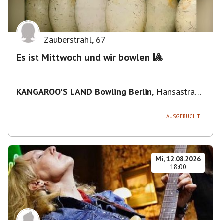
Zauberstrahl
,
67
Es ist Mittwoch und wir bowlen 🎱
KANGAROO'S LAND Bowling Berlin
,
Hansastraße
236, 13051 Berlin-Bezirk Lichtenberg,
Deutschland
AUSGEBUCHT
Mi, 12.08.2026
18:00