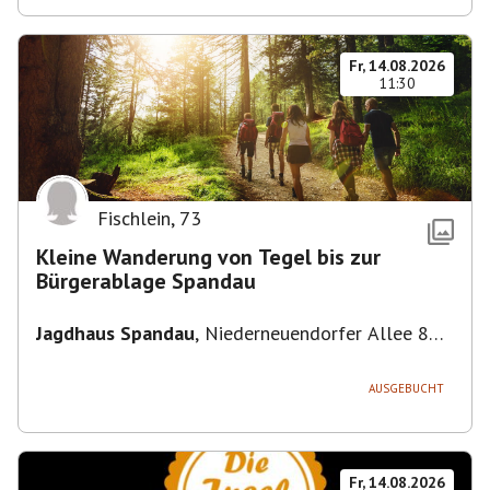
Fr, 14.08.2026
11:30
Fischlein
,
73
Kleine Wanderung von Tegel bis zur
Bürgerablage Spandau
Jagdhaus Spandau
,
Niederneuendorfer Allee 80,
13587 Berlin
AUSGEBUCHT
Fr, 14.08.2026