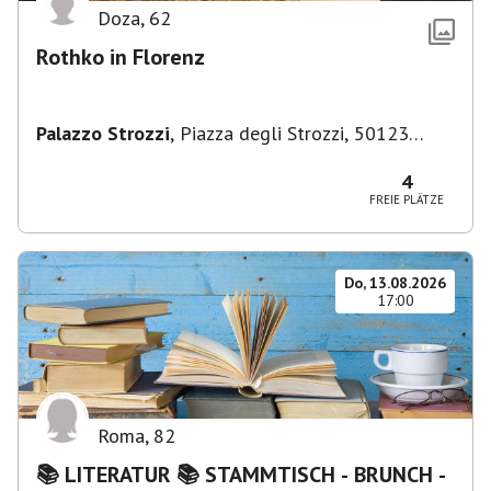
Doza
,
62
Rothko in Florenz
Palazzo Strozzi
,
Piazza degli Strozzi, 50123
Firenze FI, Italien
4
FREIE PLÄTZE
Do, 13.08.2026
17:00
Roma
,
82
📚 LITERATUR 📚 STAMMTISCH - BRUNCH -