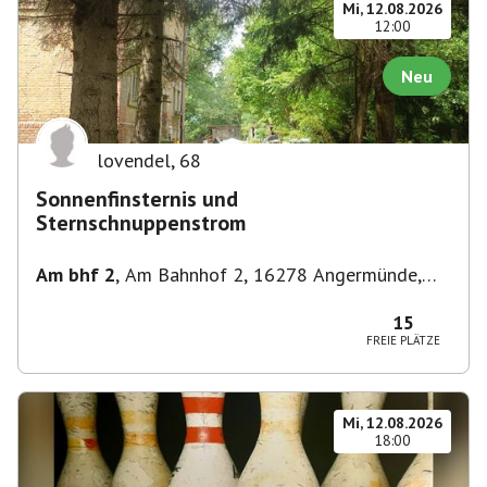
Mi, 12.08.2026
12:00
Neu
lovendel
,
68
Sonnenfinsternis und
Sternschnuppenstrom
Am bhf 2
,
Am Bahnhof 2, 16278 Angermünde,
Deutschland
15
FREIE PLÄTZE
Mi, 12.08.2026
18:00