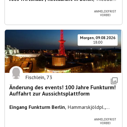
Heuss-Platz 10, 14052 Berlin, U Theodor- Heuss
-Platz
ANMELDEFRIST
VORBEI
Morgen, 09.08.2026
18:00
Fischlein
,
73
Änderung des events! 100 Jahre Funkturm!
Auffahrt zur Aussichtsplattform
Eingang Funkturm Berlin
,
Hammarskjöldpl.,
14055 Berlin, Deutschland
ANMELDEFRIST
VORBEI