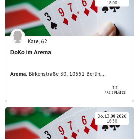
18:00
Kate
,
62
DoKo im Arema
Arema
,
Birkenstraße 30, 10551 Berlin,
Deutschland
11
FREIE PLÄTZE
Do, 13.08.2026
18:30