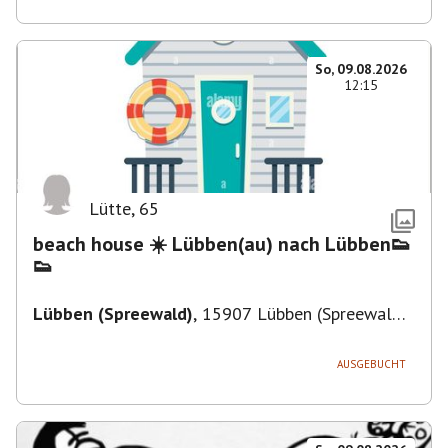
So, 09.08.2026
12:15
Lütte
,
65
beach house ☀️ Lübben(au) nach Lübben👟
👟
Lübben (Spreewald)
,
15907 Lübben (Spreewald),
Deutschland
AUSGEBUCHT