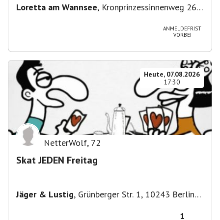
Loretta am Wannsee
,
Kronprinzessinnenweg 260,
14109 Berlin, Deutschland
ANMELDEFRIST
VORBEI
Heute, 07.08.2026
17:30
NetterWolf
,
72
Skat JEDEN Freitag
Jäger & Lustig
,
Grünberger Str. 1, 10243 Berlin-
Bezirk Friedrichshain-Kreuzberg, Deutschland
1