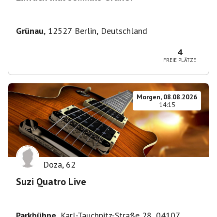
Grünau
,
12527 Berlin, Deutschland
4
FREIE PLÄTZE
Morgen, 08.08.2026
14:15
Doza
,
62
Suzi Quatro Live
Parkbühne
,
Karl-Tauchnitz-Straße 28, 04107