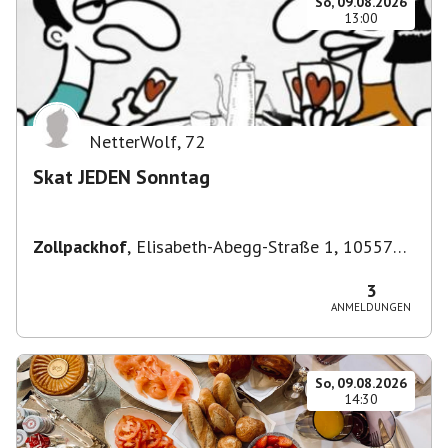
So, 09.08.2026
13:00
NetterWolf
,
72
Skat JEDEN Sonntag
Zollpackhof
,
Elisabeth-Abegg-Straße 1, 10557
Berlin, Deutschland
3
ANMELDUNGEN
So, 09.08.2026
14:30