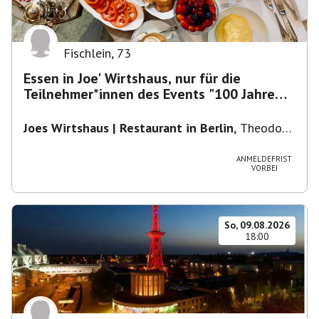
Fischlein
,
73
Essen in Joe' Wirtshaus, nur für die
Teilnehmer*innen des Events "100 Jahre
Funkturm"
Joes Wirtshaus | Restaurant in Berlin
,
Theodor-
Heuss-Platz 10, 14052 Berlin, U Theodor- Heuss
-Platz
ANMELDEFRIST
VORBEI
So, 09.08.2026
18:00