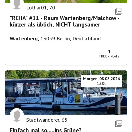
Lothar01
,
70
"REHA" #11 - Raum Wartenberg/Malchow -
kürzer als üblich, NICHT langsamer
Wartenberg
,
13059 Berlin, Deutschland
1
FREIER PLATZ
Morgen, 08.08.2026
13:00
Stadtwanderer
,
65
Einfach mal so.....ins Grüne?