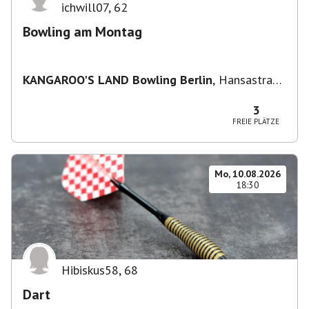
ichwill07
,
62
Bowling am Montag
KANGAROO'S LAND Bowling Berlin
,
Hansastraße
236, 13051 Berlin-Bezirk Lichtenberg,
Deutschland
3
FREIE PLÄTZE
Mo, 10.08.2026
18:30
Hibiskus58
,
68
Dart