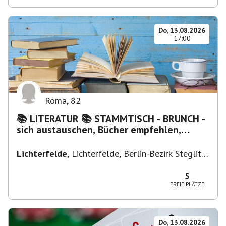
Do, 13.08.2026
17:00
Roma
,
82
📚 LITERATUR 📚 STAMMTISCH - BRUNCH -
sich austauschen, Bücher empfehlen,
Lesen/Vorlesen
Lichterfelde
,
Lichterfelde, Berlin-Bezirk Steglitz-
Zehlendorf, Deutschland
5
FREIE PLÄTZE
Do, 13.08.2026