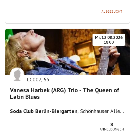
236, 13051 Berlin-Bezirk Lichtenberg,
Deutschland
AUSGEBUCHT
Mi, 12.08.2026
18:00
LC007
,
65
Vanesa Harbek (ARG) Trio - The Queen of
Latin Blues
Soda Club Berlin-Biergarten
,
Schönhauser Allee
36, 10435 Berlin, Deutschland
8
ANMELDUNGEN