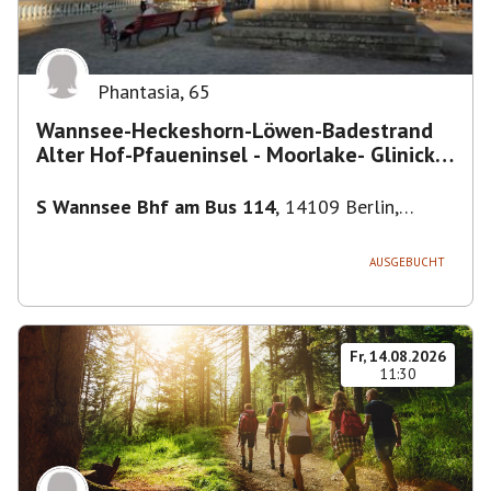
Phantasia
,
65
Wannsee-Heckeshorn-Löwen-Badestrand
Alter Hof-Pfaueninsel - Moorlake- Glinicker
Brücke-
S Wannsee Bhf am Bus 114
,
14109 Berlin,
Deutschland
AUSGEBUCHT
Fr, 14.08.2026
11:30