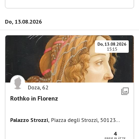
Do, 13.08.2026
Do, 13.08.2026
15:15
Doza
,
62
Rothko in Florenz
Palazzo Strozzi
,
Piazza degli Strozzi, 50123
Firenze FI, Italien
4
FREIE PLÄTZE