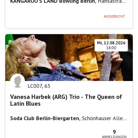
KANGAROO'S LAND Bowling Berlin
,
Hansastraße
236, 13051 Berlin-Bezirk Lichtenberg,
Deutschland
AUSGEBUCHT
Mi, 12.08.2026
18:00
LC007
,
65
Vanesa Harbek (ARG) Trio - The Queen of
Latin Blues
Soda Club Berlin-Biergarten
,
Schönhauser Allee
36, 10435 Berlin, Deutschland
9
ANMELDUNGEN