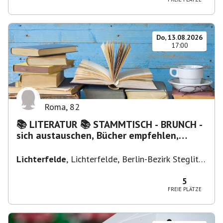
Do, 13.08.2026
17:00
Roma
,
82
📚 LITERATUR 📚 STAMMTISCH - BRUNCH -
sich austauschen, Bücher empfehlen,
Lesen/Vorlesen
Lichterfelde
,
Lichterfelde, Berlin-Bezirk Steglitz-
Zehlendorf, Deutschland
5
FREIE PLÄTZE