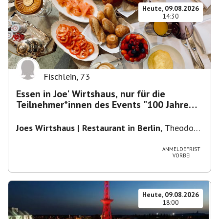
Heute, 09.08.2026
14:30
Fischlein
,
73
Essen in Joe' Wirtshaus, nur für die
Teilnehmer*innen des Events "100 Jahre
Funkturm"
Joes Wirtshaus | Restaurant in Berlin
,
Theodor-
Heuss-Platz 10, 14052 Berlin, U Theodor- Heuss
-Platz
ANMELDEFRIST
VORBEI
Heute, 09.08.2026
18:00