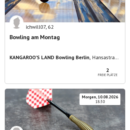
ichwill07
,
62
Bowling am Montag
KANGAROO'S LAND Bowling Berlin
,
Hansastraße
236, 13051 Berlin-Bezirk Lichtenberg,
Deutschland
2
FREIE PLÄTZE
Morgen, 10.08.2026
18:30