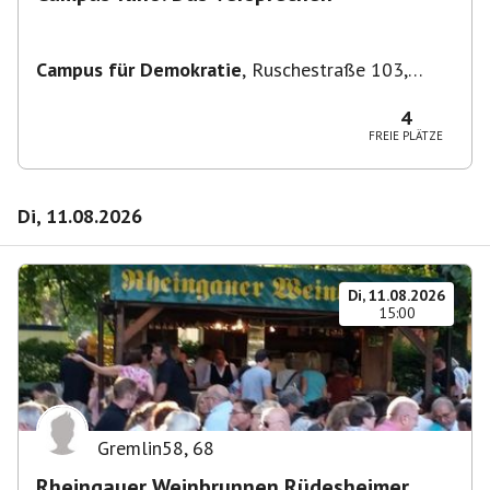
Campus für Demokratie
,
Ruschestraße 103,
10365 Berlin-Bezirk Lichtenberg, Deutschland
4
FREIE PLÄTZE
Di, 11.08.2026
Di, 11.08.2026
15:00
Gremlin58
,
68
Rheingauer Weinbrunnen Rüdesheimer