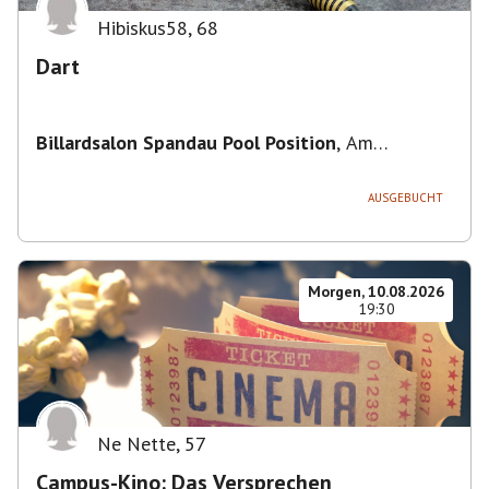
Hibiskus58
,
68
Dart
Billardsalon Spandau Pool Position
,
Am
Juliusturm 31, 13599 Berlin, Deutschland
AUSGEBUCHT
Morgen, 10.08.2026
19:30
Ne Nette
,
57
Campus-Kino: Das Versprechen