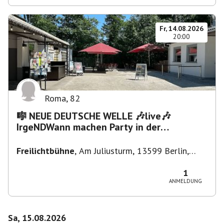
Fr, 14.08.2026
20:00
Roma
,
82
🎼 NEUE DEUTSCHE WELLE 🎶live🎶
IrgeNDWann machen Party in der
Freilichtbühne bis "...die Schule🔥"
Freilichtbühne
,
Am Juliusturm, 13599 Berlin,
Deutschland
1
ANMELDUNG
Sa, 15.08.2026