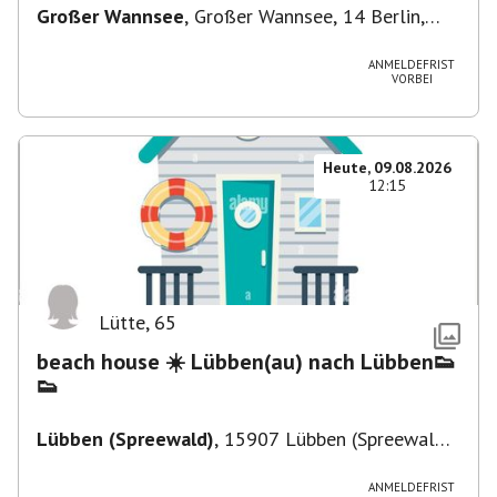
Großer Wannsee
,
Großer Wannsee, 14 Berlin,
Deutschland
ANMELDEFRIST
VORBEI
Heute, 09.08.2026
12:15
Lütte
,
65
beach house ☀️ Lübben(au) nach Lübben👟
👟
Lübben (Spreewald)
,
15907 Lübben (Spreewald),
Deutschland
ANMELDEFRIST