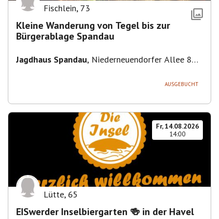
Fischlein
,
73
Kleine Wanderung von Tegel bis zur
Bürgerablage Spandau
Jagdhaus Spandau
,
Niederneuendorfer Allee 80,
13587 Berlin
AUSGEBUCHT
Fr, 14.08.2026
14:00
Lütte
,
65
EISwerder Inselbiergarten 🍻 in der Havel