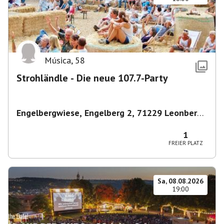
Música
,
58
Strohländle - Die neue 107.7-Party
Engelbergwiese, Engelberg 2, 71229 Leonberg,
Deutschland
,
Leonberg
1
FREIER PLATZ
Sa, 08.08.2026
19:00