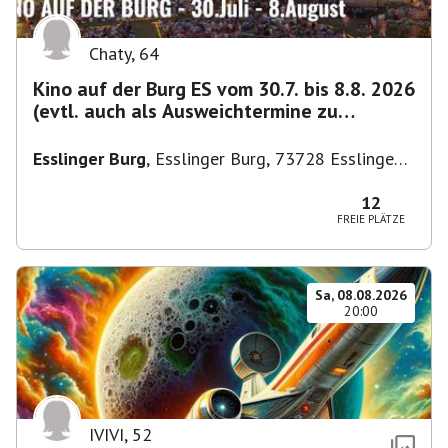
Chaty
,
64
Kino auf der Burg ES vom 30.7. bis 8.8. 2026
(evtl. auch als Ausweichtermine zu
Kirchheim)
Esslinger Burg
,
Esslinger Burg, 73728 Esslingen
am Neckar, Deutschland
12
FREIE PLÄTZE
Sa, 08.08.2026
20:00
IVIVI
,
52