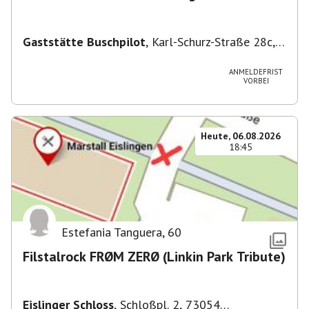
Gaststätte Buschpilot
,
Karl-Schurz-Straße 28c,
70190 Stuttgart, Deutschland
ANMELDEFRIST
VORBEI
Heute, 06.08.2026
18:45
Estefania Tanguera
,
60
Filstalrock FRØM ZERØ (Linkin Park Tribute)
Eislinger Schloss
,
Schloßpl. 2, 73054