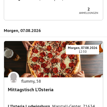
Eislingen/Fils, Deutschland
2
ANMELDUNGEN
Morgen, 07.08.2026
Morgen, 07.08.2026
12:30
flummy
,
58
Mittagstisch L'Osteria
L'Osteria Ludwigsburg
,
Marstall-Center, 71634