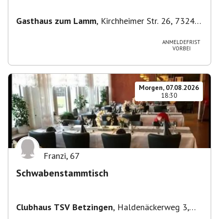
Gasthaus zum Lamm
,
Kirchheimer Str. 26, 73240
Wendlingen am Neckar, Deutschland
ANMELDEFRIST
VORBEI
Morgen, 07.08.2026
18:30
Franzi
,
67
Schwabenstammtisch
Clubhaus TSV Betzingen
,
Haldenäckerweg 3,
72770 Reutlingen-Betzingen, Deutschland