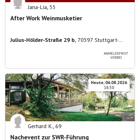
Jana-Lia
,
55
After Work Weinmusketier
Julius-Hölder-Straße 29 b
,
70597 Stuttgart-
Degerloch
ANMELDEFRIST
VORBEI
Heute, 06.08.2026
18:30
Gerhard K.
,
69
Nachevent zur SWR-Führung