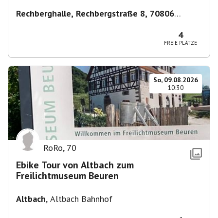
Rechberghalle, Rechbergstraße 8, 70806
Kornwestheim, Deutschland
,
Kornwestheim
4
FREIE PLÄTZE
So, 09.08.2026
10:30
RoRo
,
70
Ebike Tour von Altbach zum
Freilichtmuseum Beuren
Altbach
,
Altbach Bahnhof