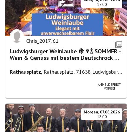
17:00
Chris_2017
,
61
Ludwigsburger Weinlaube 🍇🍷🍾 SOMMER -
Wein & Genuss mit bestem Deutschrock 🎼
🎤 🎷 🎸
Rathausplatz
,
Rathausplatz, 71638 Ludwigsburg,
Deutschland
ANMELDEFRIST
VORBEI
Morgen, 07.08.2026
18:00