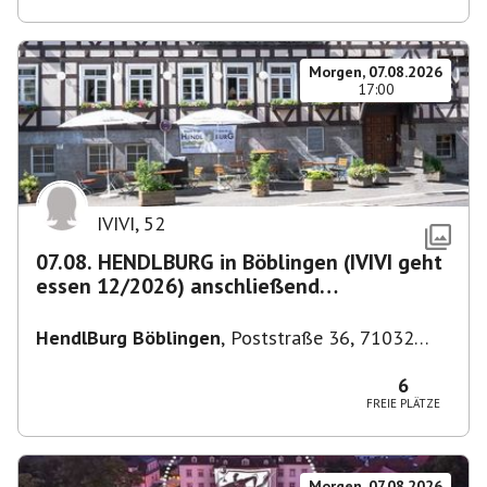
Morgen, 07.08.2026
17:00
IVIVI
,
52
07.08. HENDLBURG in Böblingen (IVIVI geht
essen 12/2026) anschließend
SPIELEABEND
HendlBurg Böblingen
,
Poststraße 36, 71032
Böblingen, Deutschland
6
FREIE PLÄTZE
Morgen, 07.08.2026