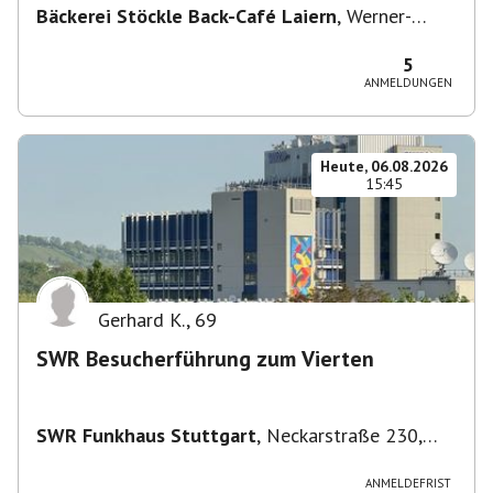
Bäckerei Stöckle Back-Café Laiern
,
Werner-
Siemens-Straße 2, 74321 Bietigheim-Bissingen,
Deutschland
5
ANMELDUNGEN
Heute, 06.08.2026
15:45
Gerhard K.
,
69
SWR Besucherführung zum Vierten
SWR Funkhaus Stuttgart
,
Neckarstraße 230,
70190 Stuttgart, Deutschland
ANMELDEFRIST