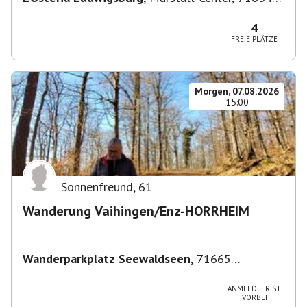
Ludwigsburg, Deutschland
4
FREIE PLÄTZE
Morgen, 07.08.2026
15:00
Sonnenfreund
,
61
Wanderung Vaihingen/Enz-HORRHEIM
Wanderparkplatz Seewaldseen
,
71665
Vaihingen/Enz
ANMELDEFRIST
VORBEI