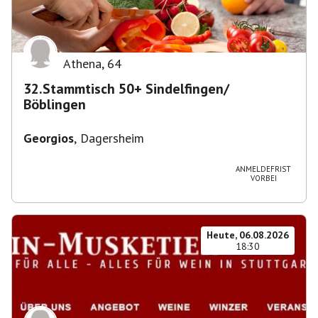
Athena
,
64
32.Stammtisch 50+ Sindelfingen/
Böblingen
Georgios
,
Dagersheim
ANMELDEFRIST
VORBEI
Heute, 06.08.2026
18:30