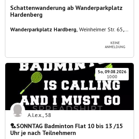
Schattenwanderung ab Wanderparkplatz
Hardenberg
Wanderparkplatz Hardberg
,
Weinheimer Str. 65,
69483 Wald-Michelbach, Deutschland
KEINE
ANMELDUNG
So, 09.08.2026
10:00
A.l.e.x.
,
58
🏸SONNTAG Badminton Flat 10 bis 13 /15
Uhr je nach Teilnehmern