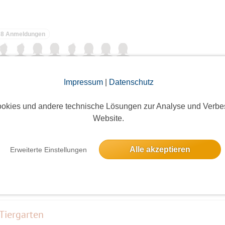
8 Anmeldungen
Frühschoppen im Kurt Mühlenhaupt Museum mit M. Bienert: Die grosse
Impressum
|
Datenschutz
8 Anmeldungen
okies und andere technische Lösungen zur Analyse und Verbe
Website.
Ausstellung mit Führung.
Alle akzeptieren
Erweiterte Einstellungen
10 Anmeldungen
Tiergarten