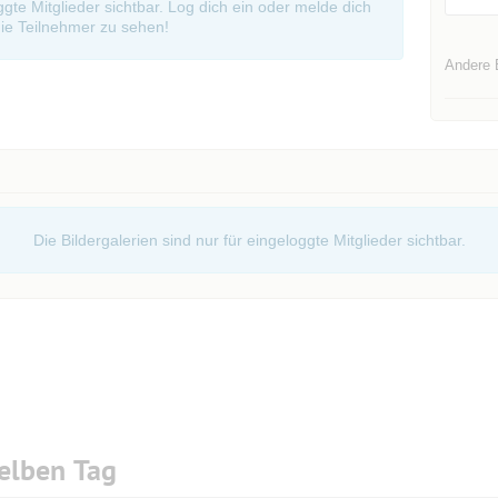
oggte Mitglieder sichtbar. Log dich ein oder melde dich
ie Teilnehmer zu sehen!
Andere 
Die Bildergalerien sind nur für eingeloggte Mitglieder sichtbar.
elben Tag