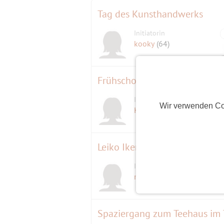
Tag des Kunsthandwerks
Initiatorin
kooky
(64)
Initiatorin
Wir verwenden Co
Kate B.
(71)
Leiko Ikemura Witty Witches. 
Initiatorin
mondauster
(63)
Spaziergang zum Teehaus im 