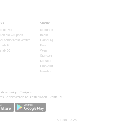
cks
Städte
rt die App
München
eren die Gruppen
Berlin
bei schlechtem Wetter
Hamburg
e ab 40
Köln
e ab 50
Wien
Stuttgart
Dresden
Frankfurt
Nürnberg
t dem ewigen Swipen
tes Kennenlernen bei kostenlosen Events! 🎉
© 1999 - 2026