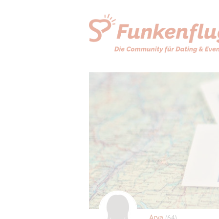
Arya
(64)