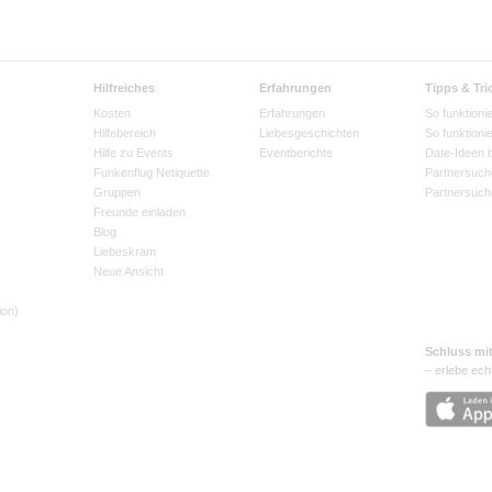
Hilfreiches
Erfahrungen
Tipps & Tri
Kosten
Erfahrungen
So funktionie
Hilfebereich
Liebesgeschichten
So funktioni
Hilfe zu Events
Eventberichte
Date-Ideen 
Funkenflug Netiquette
Partnersuch
Gruppen
Partnersuch
Freunde einladen
Blog
Liebeskram
Neue Ansicht
ion)
Schluss mi
– erlebe ech