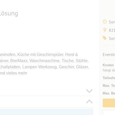
lösung
Son
821
Son
Eventi
inofen, Küche mit Geschirrspüler, Herd &
ainer, BierMaxx, Waschmaschine, Tische, Stühle,
Kosten
llplatten, Lampen Werkzeug, Geschirr, Gläser,
hängt d
und vieles mehr
Teilneh
Max. Te
Max. Be