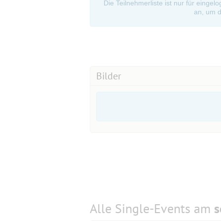
Die Teilnehmerliste ist nur für eingel
an, um d
Bilder
Alle Single-Events am
s