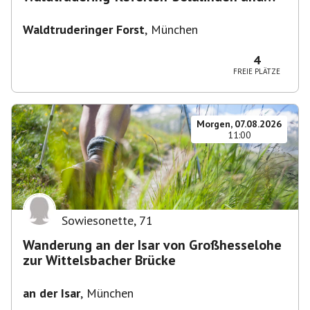
zurück
Waldtruderinger Forst
,
München
4
FREIE PLÄTZE
Morgen, 07.08.2026
11:00
Sowiesonette
,
71
Wanderung an der Isar von Großhesselohe
zur Wittelsbacher Brücke
an der Isar
,
München