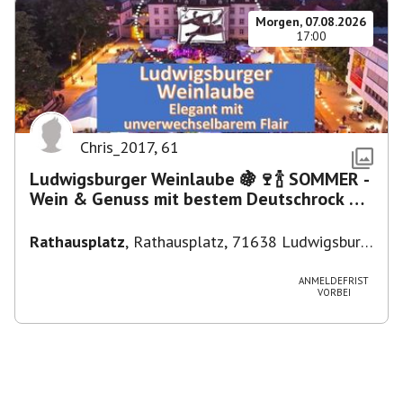
Morgen, 07.08.2026
17:00
Chris_2017
,
61
Ludwigsburger Weinlaube 🍇🍷🍾 SOMMER -
Wein & Genuss mit bestem Deutschrock 🎼
🎤 🎷 🎸
Rathausplatz
,
Rathausplatz, 71638 Ludwigsburg,
Deutschland
ANMELDEFRIST
VORBEI