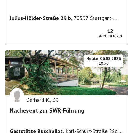
Julius-Hölder-Straße 29 b
,
70597 Stuttgart-
Degerloch
12
ANMELDUNGEN
Heute, 06.08.2026
18:30
Gerhard K.
,
69
Nachevent zur SWR-Führung
Gaststätte Buschpilot
,
Karl-Schurz-Straße 28c,