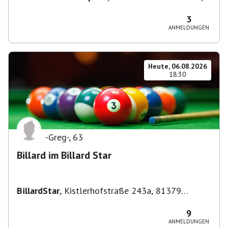
70190 Stuttgart, Deutschland
3
ANMELDUNGEN
Heute, 06.08.2026
18:30
-Greg-
,
63
Billard im Billard Star
BillardStar
,
Kistlerhofstraße 243a, 81379
München, Deutschland
9
ANMELDUNGEN