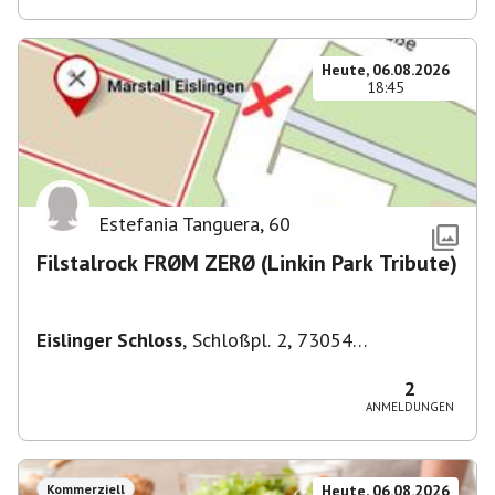
Heute, 06.08.2026
18:45
Estefania Tanguera
,
60
Filstalrock FRØM ZERØ (Linkin Park Tribute)
Eislinger Schloss
,
Schloßpl. 2, 73054
Eislingen/Fils, Deutschland
2
ANMELDUNGEN
Kommerziell
Heute, 06.08.2026