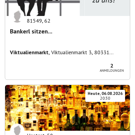
81549
,
62
Bankerl sitzen...
Viktualienmarkt
,
Viktualienmarkt 3, 80331
München, Deutschland
2
ANMELDUNGEN
Heute, 06.08.2026
20:30