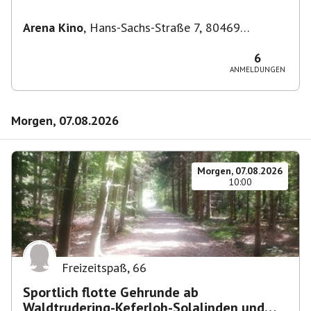
Filmkunstwochen "Nirgendwo in Afrika"
Arena Kino
,
Hans-Sachs-Straße 7, 80469
München-Ludwigsvorstadt-Isarvorstadt,
Deutschland
6
ANMELDUNGEN
Morgen, 07.08.2026
Morgen, 07.08.2026
10:00
Freizeitspaß
,
66
Sportlich flotte Gehrunde ab
Waldtrudering-Keferloh-Solalinden und