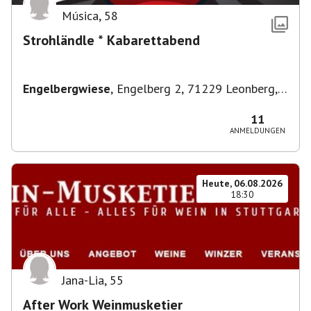
Música
,
58
Strohländle * Kabarettabend
Engelbergwiese
,
Engelberg 2, 71229 Leonberg,
Deutschland
11
ANMELDUNGEN
Heute, 06.08.2026
18:30
Jana-Lia
,
55
After Work Weinmusketier