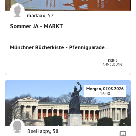
madaxx
,
57
Sommer JA - MARKT
Münchner Bücherkiste - Pfennigparade
ChancenWerk GmbH
,
Hanauer Str. 85A, 80993
München-Moosach, Deutschland
KEINE
ANMELDUNG
Morgen, 07.08.2026
16:00
BeeHappy
,
58