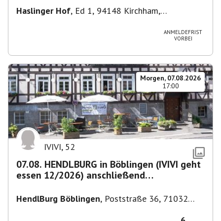
Haslinger Hof
,
Ed 1, 94148 Kirchham,
Deutschland
ANMELDEFRIST
VORBEI
Morgen, 07.08.2026
17:00
IVIVI
,
52
07.08. HENDLBURG in Böblingen (IVIVI geht
essen 12/2026) anschließend
SPIELEABEND
HendlBurg Böblingen
,
Poststraße 36, 71032
Böblingen, Deutschland
6