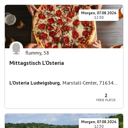
Morgen, 07.08.2026
12:30
flummy
,
58
Mittagstisch L'Osteria
L'Osteria Ludwigsburg
,
Marstall-Center, 71634
Ludwigsburg, Deutschland
2
FREIE PLÄTZE
Morgen, 07.08.2026
12:30