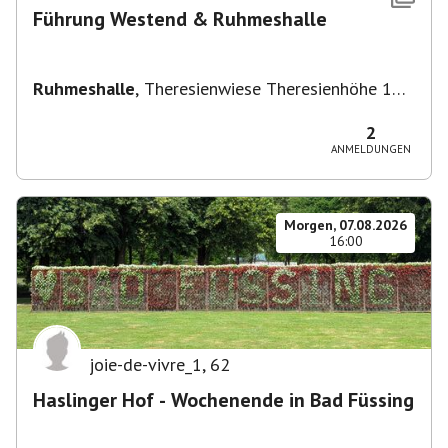
Führung Westend & Ruhmeshalle
Ruhmeshalle
,
Theresienwiese Theresienhöhe 16,
Theresienhöhe 16, 80339 München, Deutschland
2
ANMELDUNGEN
Morgen, 07.08.2026
16:00
joie-de-vivre_1
,
62
Haslinger Hof - Wochenende in Bad Füssing