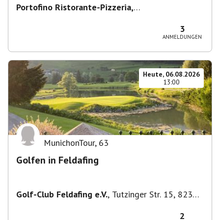
Portofino Ristorante-Pizzeria,
Scharfreiterplatz, München-Obergiesing-
Fasangarten, Deutschland
,
München
3
ANMELDUNGEN
Heute, 06.08.2026
13:00
MunichonTour
,
63
Golfen in Feldafing
Golf-Club Feldafing e.V.
,
Tutzinger Str. 15, 82340
Feldafing, Deutschland
2