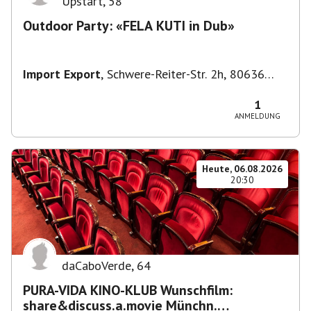
Upstart
,
58
Outdoor Party: «FELA KUTI in Dub»
Import Export
,
Schwere-Reiter-Str. 2h, 80636
München-Neuhausen-Nymphenburg, Deutschland
1
ANMELDUNG
Heute, 06.08.2026
20:30
daCaboVerde
,
64
PURA-VIDA KINO-KLUB Wunschfilm:
share&discuss.a.movie Münchn.