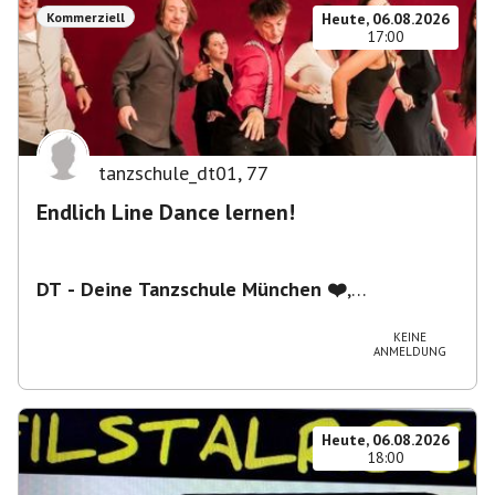
Kommerziell
Heute, 06.08.2026
17:00
tanzschule_dt01
,
77
Endlich Line Dance lernen!
DT - Deine Tanzschule München ❤️
,
Schwanthalerstraße 5/2.Stock, 80336 München,
Deutschland
KEINE
ANMELDUNG
Heute, 06.08.2026
18:00