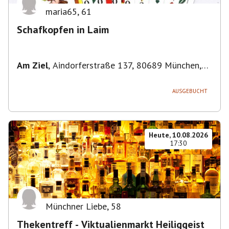
maria65
,
61
Schafkopfen in Laim
Am Ziel
,
Aindorferstraße 137, 80689 München,
Deutschland
AUSGEBUCHT
Heute, 10.08.2026
17:30
Münchner Liebe
,
58
Thekentreff - Viktualienmarkt Heiliggeist