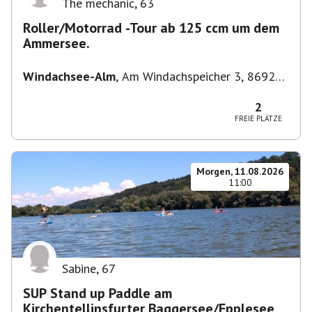
The mechanic
,
63
Roller/Motorrad -Tour ab 125 ccm um dem
Ammersee.
Windachsee-Alm
,
Am Windachspeicher 3, 86923
Finning, Deutschland
2
FREIE PLÄTZE
Morgen, 11.08.2026
11:00
Sabine
,
67
SUP Stand up Paddle am
Kirchentellinsfurter Baggersee/Epplesee