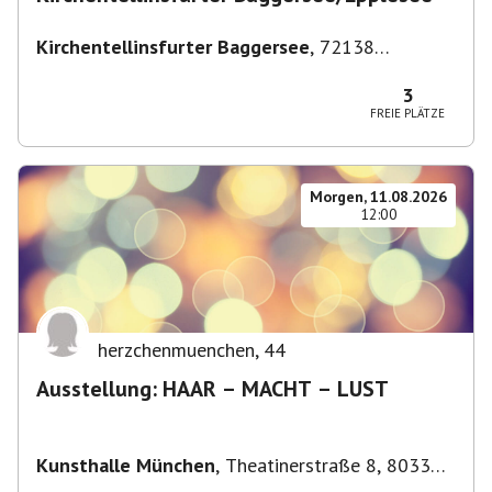
Kirchentellinsfurter Baggersee
,
72138
Kirchentellinsfurt, Deutschland
3
FREIE PLÄTZE
Morgen, 11.08.2026
12:00
herzchenmuenchen
,
44
Ausstellung: HAAR – MACHT – LUST
Kunsthalle München
,
Theatinerstraße 8, 80333
München-Altstadt-Lehel, Deutschland