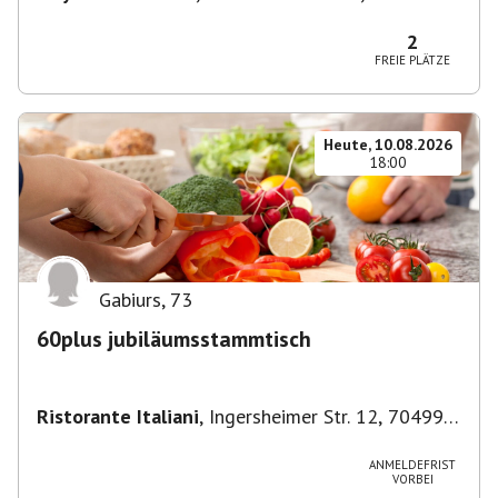
München-Ludwigsvorstadt-Isarvorstadt,
Deutschland
2
FREIE PLÄTZE
Heute, 10.08.2026
18:00
Gabiurs
,
73
60plus jubiläumsstammtisch
Ristorante Italiani
,
Ingersheimer Str. 12, 70499
Stuttgart, Deutschland
ANMELDEFRIST
VORBEI