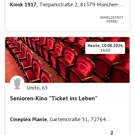
Kiosk 1917
,
Tierparkstraße 2, 81379 München-
Thalkirchen-Obersendling-Forstenried-
Fürstenried-Solln, Deutschland
ANMELDEFRIST
VORBEI
Heute, 10.08.2026
14:00
Unito
,
65
Senioren-Kino "Ticket ins Leben"
Cineplex Planie
,
Gartenstraße 51, 72764
Reutlingen, Deutschland
2