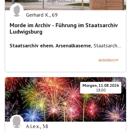
Gerhard K.
,
69
Morde im Archiv - Führung im Staatsarchiv
Ludwigsburg
Staatsarchiv ehem. Arsenalkaserne
,
Staatsarchiv
ehem. Arsenalkaserne, Arsenalpl. 3, 71638
Ludwigsburg, Deutschland
AUSGEBUCHT
Morgen, 11.08.2026
18:00
A.l.e.x.
,
58