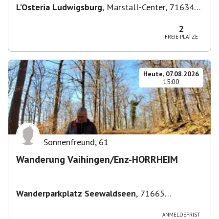
L'Osteria Ludwigsburg
,
Marstall-Center, 71634
Ludwigsburg, Deutschland
2
FREIE PLÄTZE
Heute, 07.08.2026
15:00
Sonnenfreund
,
61
Wanderung Vaihingen/Enz-HORRHEIM
Wanderparkplatz Seewaldseen
,
71665
Vaihingen/Enz
ANMELDEFRIST