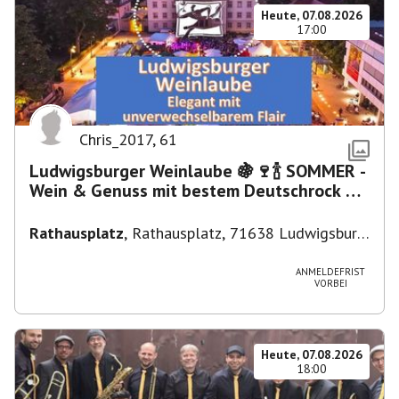
Heute, 07.08.2026
17:00
Chris_2017
,
61
Ludwigsburger Weinlaube 🍇🍷🍾 SOMMER -
Wein & Genuss mit bestem Deutschrock 🎼
🎤 🎷 🎸
Rathausplatz
,
Rathausplatz, 71638 Ludwigsburg,
Deutschland
ANMELDEFRIST
VORBEI
Heute, 07.08.2026
18:00