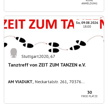
KEINE
ANMELDUNG
So, 09.08.2026
18:00
Stuttgart2020
,
67
Tanztreff von ZEIT ZUM TANZEN e.V.
AM VIADUKT
,
Neckartalstr. 261, 70376
Stuttgart, Deutschland
30
FREIE PLÄTZE