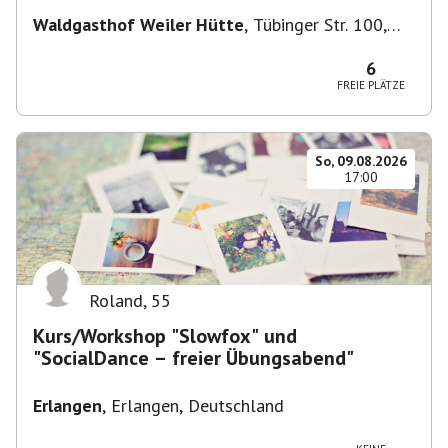
Waldgasthof Weiler Hütte
,
Tübinger Str. 100,
71093 Weil im Schönbuch, Deutschland
6
FREIE PLÄTZE
So, 09.08.2026
17:00
Roland
,
55
Kurs/Workshop "Slowfox" und
"SocialDance – freier Übungsabend"
Erlangen
,
Erlangen, Deutschland