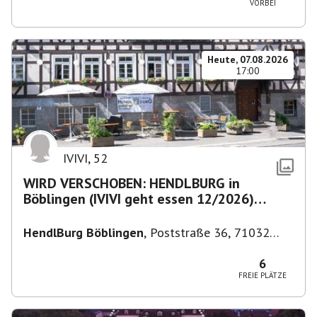
VORBEI
Heute, 07.08.2026
17:00
IVIVI
,
52
WIRD VERSCHOBEN: HENDLBURG in
Böblingen (IVIVI geht essen 12/2026)
anschließend SPIELEABEND
HendlBurg Böblingen
,
Poststraße 36, 71032
Böblingen, Deutschland
6
FREIE PLÄTZE