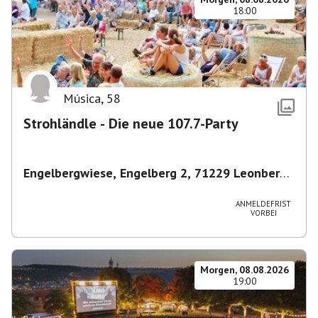
18:00
Música
,
58
Strohländle - Die neue 107.7-Party
Engelbergwiese, Engelberg 2, 71229 Leonberg,
Deutschland
,
Leonberg
ANMELDEFRIST
VORBEI
Morgen, 08.08.2026
19:00