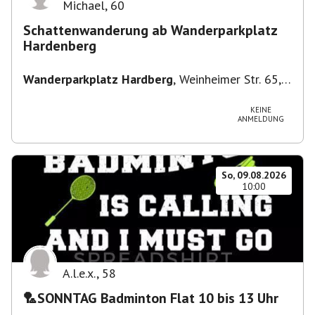
Michael
,
60
Schattenwanderung ab Wanderparkplatz
Hardenberg
Wanderparkplatz Hardberg
,
Weinheimer Str. 65,
69483 Wald-Michelbach, Deutschland
KEINE
ANMELDUNG
So, 09.08.2026
10:00
A.l.e.x.
,
58
🏸SONNTAG Badminton Flat 10 bis 13 Uhr