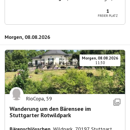
72770 Reutlingen-Betzingen, Deutschland
1
FREIER PLATZ
Morgen, 08.08.2026
Morgen, 08.08.2026
11:30
RioCopa
,
59
Wanderung um den Bärensee im
Stuttgarter Rotwildpark
Bärenschlösschen
,
Wildpark, 70197 Stuttgart,