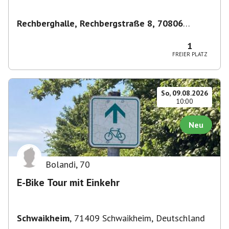
Rechberghalle, Rechbergstraße 8, 70806
Kornwestheim, Deutschland
,
Kornwestheim
1
FREIER PLATZ
So, 09.08.2026
10:00
Neu
Bolandi
,
70
E-Bike Tour mit Einkehr
Schwaikheim
,
71409 Schwaikheim, Deutschland