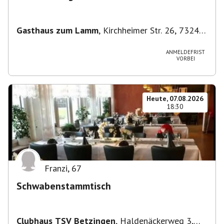
Gasthaus zum Lamm
,
Kirchheimer Str. 26, 73240
Wendlingen am Neckar, Deutschland
ANMELDEFRIST
VORBEI
Heute, 07.08.2026
18:30
Franzi
,
67
Schwabenstammtisch
Clubhaus TSV Betzingen
,
Haldenäckerweg 3,