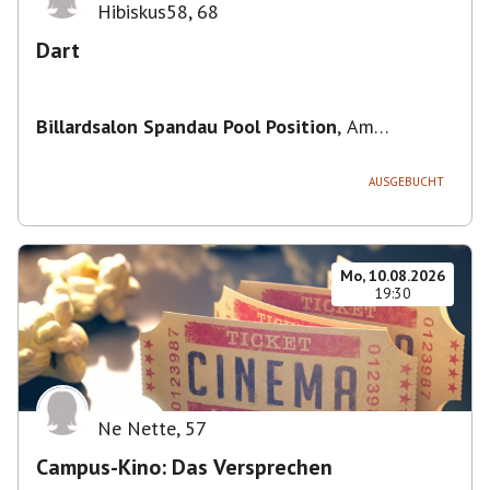
Hibiskus58
,
68
Dart
Billardsalon Spandau Pool Position
,
Am
Juliusturm 31, 13599 Berlin, Deutschland
AUSGEBUCHT
Mo, 10.08.2026
19:30
Ne Nette
,
57
Campus-Kino: Das Versprechen