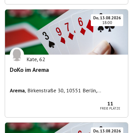
Do, 13.08.2026
18:00
Kate
,
62
DoKo im Arema
Arema
,
Birkenstraße 30, 10551 Berlin,
Deutschland
11
FREIE PLÄTZE
Do, 13.08.2026