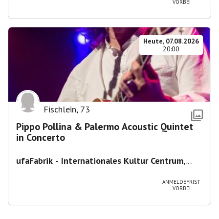
VORBEI
Heute, 07.08.2026
20:00
Fischlein
,
73
Pippo Pollina & Palermo Acoustic Quintet
in Concerto
ufaFabrik - Internationales Kultur Centrum
,
Viktoriastraße 10-18, 12105 Berlin, U
Ullsteinstraße Ausgang Viktoriastraße
ANMELDEFRIST
VORBEI