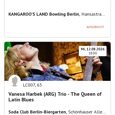
KANGAROO'S LAND Bowling Berlin
,
Hansastraße
236, 13051 Berlin-Bezirk Lichtenberg,
Deutschland
AUSGEBUCHT
Mi, 12.08.2026
18:00
LC007
,
65
Vanesa Harbek (ARG) Trio - The Queen of
Latin Blues
Soda Club Berlin-Biergarten
,
Schönhauser Allee