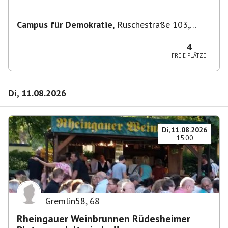
Campus für Demokratie
,
Ruschestraße 103,
10365 Berlin-Bezirk Lichtenberg, Deutschland
4
FREIE PLÄTZE
Di, 11.08.2026
Di, 11.08.2026
15:00
Gremlin58
,
68
Rheingauer Weinbrunnen Rüdesheimer