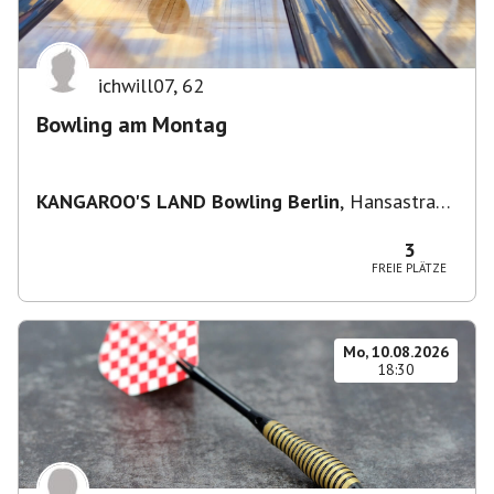
ichwill07
,
62
Bowling am Montag
KANGAROO'S LAND Bowling Berlin
,
Hansastraße
236, 13051 Berlin-Bezirk Lichtenberg,
Deutschland
3
FREIE PLÄTZE
Mo, 10.08.2026
18:30