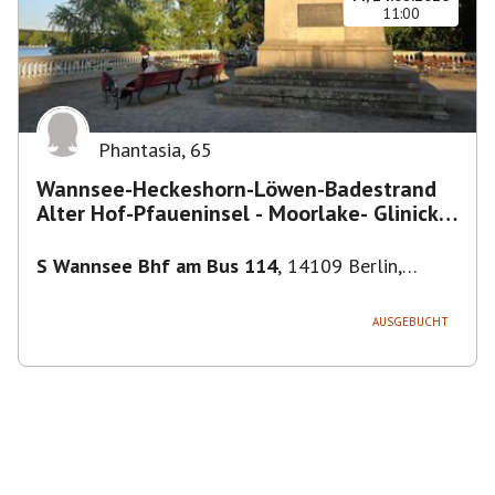
11:00
Phantasia
,
65
Wannsee-Heckeshorn-Löwen-Badestrand
Alter Hof-Pfaueninsel - Moorlake- Glinicker
Brücke-
S Wannsee Bhf am Bus 114
,
14109 Berlin,
Deutschland
AUSGEBUCHT