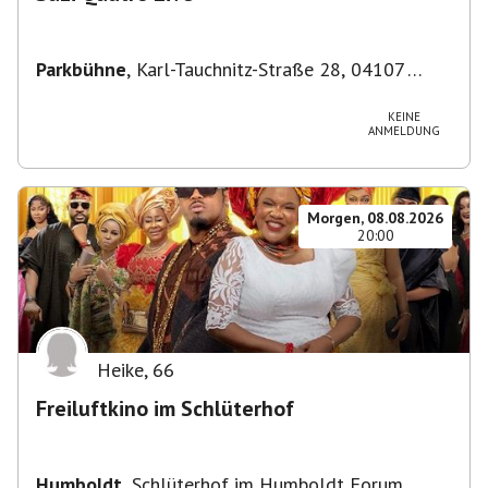
Parkbühne
,
Karl-Tauchnitz-Straße 28, 04107
Leipzig, Deutschland
KEINE
ANMELDUNG
Morgen, 08.08.2026
20:00
Heike
,
66
Freiluftkino im Schlüterhof
Humboldt
,
Schlüterhof im Humboldt Forum