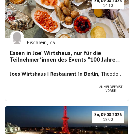
So, 09.08.2026
14:30
Fischlein
,
73
Essen in Joe' Wirtshaus, nur für die
Teilnehmer*innen des Events "100 Jahre
Funkturm"
Joes Wirtshaus | Restaurant in Berlin
,
Theodor-
Heuss-Platz 10, 14052 Berlin, U Theodor- Heuss
-Platz
ANMELDEFRIST
VORBEI
So, 09.08.2026
18:00