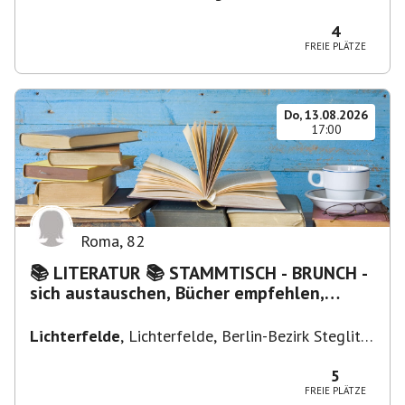
Firenze FI, Italien
4
FREIE PLÄTZE
Do, 13.08.2026
17:00
Roma
,
82
📚 LITERATUR 📚 STAMMTISCH - BRUNCH -
sich austauschen, Bücher empfehlen,
Lesen/Vorlesen
Lichterfelde
,
Lichterfelde, Berlin-Bezirk Steglitz-
Zehlendorf, Deutschland
5
FREIE PLÄTZE