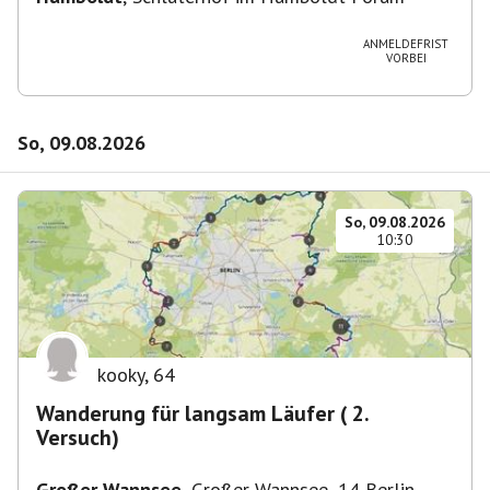
ANMELDEFRIST
VORBEI
So, 09.08.2026
So, 09.08.2026
10:30
kooky
,
64
Wanderung für langsam Läufer ( 2.
Versuch)
Großer Wannsee
,
Großer Wannsee, 14 Berlin,