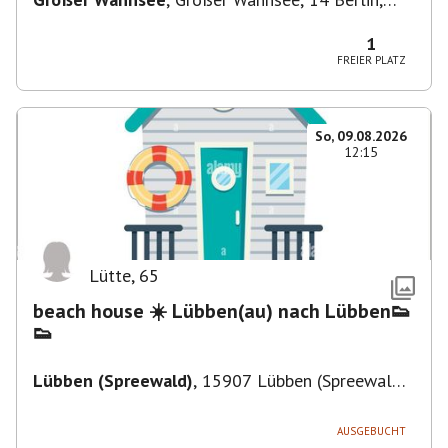
Deutschland
1
FREIER PLATZ
So, 09.08.2026
12:15
Lütte
,
65
beach house ☀️ Lübben(au) nach Lübben👟
👟
Lübben (Spreewald)
,
15907 Lübben (Spreewald),
Deutschland
AUSGEBUCHT