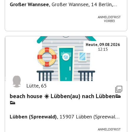
Großer Wannsee
,
Großer Wannsee, 14 Berlin,
Deutschland
ANMELDEFRIST
VORBEI
Heute, 09.08.2026
12:15
Lütte
,
65
beach house ☀️ Lübben(au) nach Lübben👟
👟
Lübben (Spreewald)
,
15907 Lübben (Spreewald),
Deutschland
ANMELDEFRIST