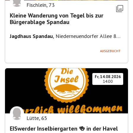
Fischlein
,
73
Kleine Wanderung von Tegel bis zur
Bürgerablage Spandau
Jagdhaus Spandau
,
Niederneuendorfer Allee 80,
13587 Berlin
AUSGEBUCHT
Fr, 14.08.2026
14:00
Lütte
,
65
EISwerder Inselbiergarten 🍻 in der Havel