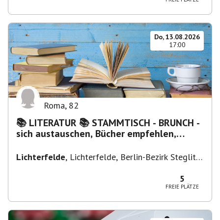
Do, 13.08.2026
17:00
Roma
,
82
📚 LITERATUR 📚 STAMMTISCH - BRUNCH -
sich austauschen, Bücher empfehlen,
Lesen/Vorlesen
Lichterfelde
,
Lichterfelde, Berlin-Bezirk Steglitz-
Zehlendorf, Deutschland
5
FREIE PLÄTZE