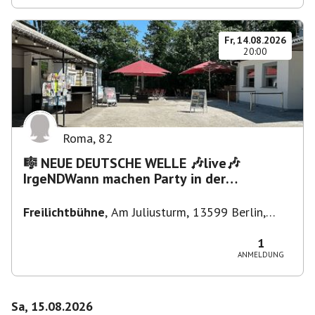
Fr, 14.08.2026
20:00
Roma
,
82
🎼 NEUE DEUTSCHE WELLE 🎶live🎶
IrgeNDWann machen Party in der
Freilichtbühne bis "...die Schule🔥"
Freilichtbühne
,
Am Juliusturm, 13599 Berlin,
Deutschland
1
ANMELDUNG
Sa, 15.08.2026