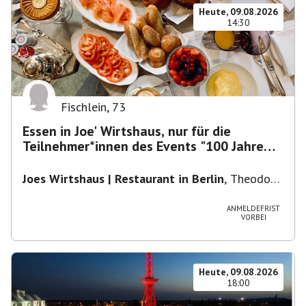
Heute, 09.08.2026
14:30
Fischlein
,
73
Essen in Joe' Wirtshaus, nur für die
Teilnehmer*innen des Events "100 Jahre
Funkturm"
Joes Wirtshaus | Restaurant in Berlin
,
Theodor-
Heuss-Platz 10, 14052 Berlin, U Theodor- Heuss
-Platz
ANMELDEFRIST
VORBEI
Heute, 09.08.2026
18:00