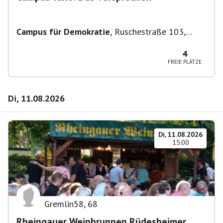
Campus für Demokratie
,
Ruschestraße 103,
10365 Berlin-Bezirk Lichtenberg, Deutschland
4
FREIE PLÄTZE
Di, 11.08.2026
Di, 11.08.2026
15:00
Gremlin58
,
68
Rheingauer Weinbrunnen Rüdesheimer