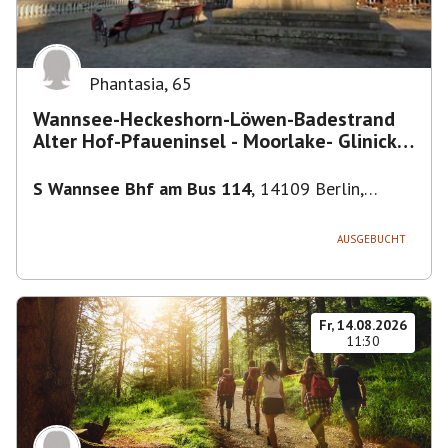
Phantasia
,
65
Wannsee-Heckeshorn-Löwen-Badestrand
Alter Hof-Pfaueninsel - Moorlake- Glinicker
Brücke-
S Wannsee Bhf am Bus 114
,
14109 Berlin,
Deutschland
AUSGEBUCHT
Fr, 14.08.2026
11:30