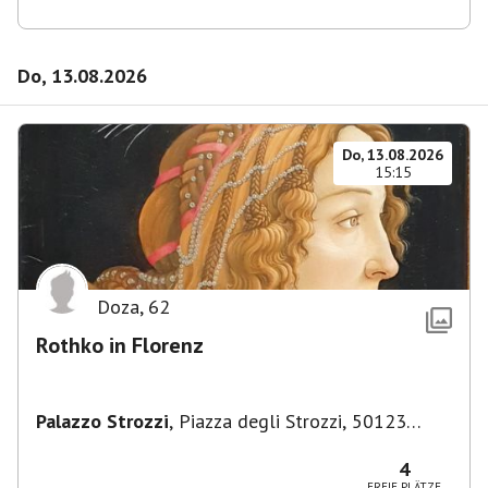
Do, 13.08.2026
Do, 13.08.2026
15:15
Doza
,
62
Rothko in Florenz
Palazzo Strozzi
,
Piazza degli Strozzi, 50123
Firenze FI, Italien
4
FREIE PLÄTZE