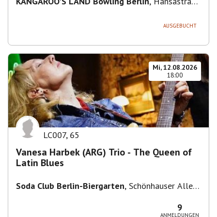
KANGAROO'S LAND Bowling Berlin
,
Hansastraße
236, 13051 Berlin-Bezirk Lichtenberg,
Deutschland
AUSGEBUCHT
Mi, 12.08.2026
18:00
LC007
,
65
Vanesa Harbek (ARG) Trio - The Queen of
Latin Blues
Soda Club Berlin-Biergarten
,
Schönhauser Allee
36, 10435 Berlin, Deutschland
9
ANMELDUNGEN