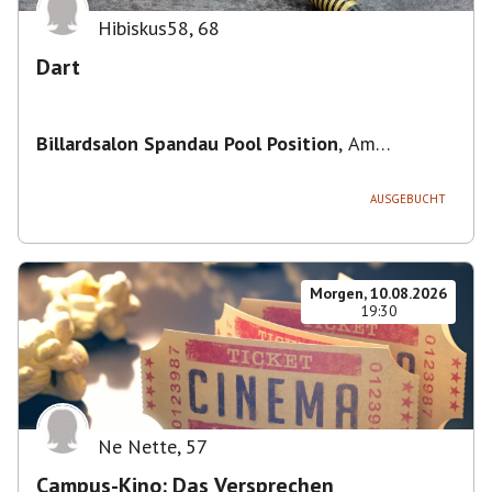
Hibiskus58
,
68
Dart
Billardsalon Spandau Pool Position
,
Am
Juliusturm 31, 13599 Berlin, Deutschland
AUSGEBUCHT
Morgen, 10.08.2026
19:30
Ne Nette
,
57
Campus-Kino: Das Versprechen