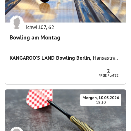
ichwill07
,
62
Bowling am Montag
KANGAROO'S LAND Bowling Berlin
,
Hansastraße
236, 13051 Berlin-Bezirk Lichtenberg,
Deutschland
2
FREIE PLÄTZE
Morgen, 10.08.2026
18:30