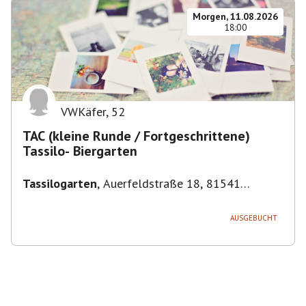
Morgen, 11.08.2026
18:00
VWKäfer
,
52
TAC (kleine Runde / Fortgeschrittene)
Tassilo- Biergarten
Tassilogarten
,
Auerfeldstraße 18, 81541
München, Deutschland
AUSGEBUCHT