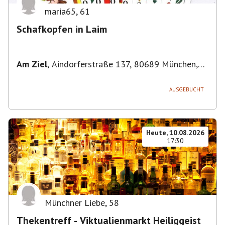
maria65
,
61
Schafkopfen in Laim
Am Ziel
,
Aindorferstraße 137, 80689 München,
Deutschland
AUSGEBUCHT
Heute, 10.08.2026
17:30
Münchner Liebe
,
58
Thekentreff - Viktualienmarkt Heiliggeist