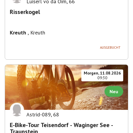
Luiserl vo da Oim
,
66
Risserkogel
Kreuth
,
Kreuth
AUSGEBUCHT
Morgen, 11.08.2026
09:30
Neu
Astrid-089
,
68
E-Bike-Tour Teisendorf - Waginger See -
Traunstein