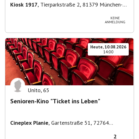
Kiosk 1917
,
Tierparkstraße 2, 81379 München-
Thalkirchen-Obersendling-Forstenried-
Fürstenried-Solln, Deutschland
KEINE
ANMELDUNG
Heute, 10.08.2026
14:00
Unito
,
65
Senioren-Kino "Ticket ins Leben"
Cineplex Planie
,
Gartenstraße 51, 72764
Reutlingen, Deutschland
2