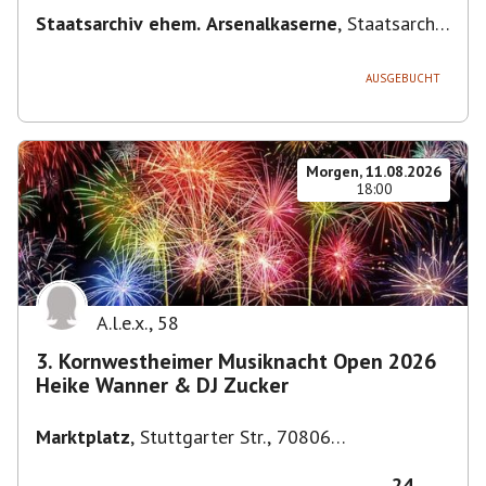
Staatsarchiv ehem. Arsenalkaserne
,
Staatsarchiv
ehem. Arsenalkaserne, Arsenalpl. 3, 71638
Ludwigsburg, Deutschland
AUSGEBUCHT
Morgen, 11.08.2026
18:00
A.l.e.x.
,
58
3. Kornwestheimer Musiknacht Open 2026
Heike Wanner & DJ Zucker
Marktplatz
,
Stuttgarter Str., 70806
Kornwestheim, Deutschland
24