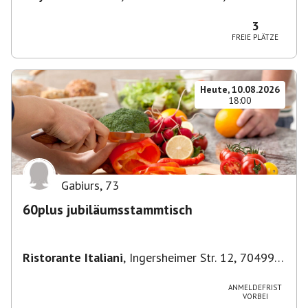
München-Ludwigsvorstadt-Isarvorstadt,
Deutschland
3
FREIE PLÄTZE
Heute, 10.08.2026
18:00
Gabiurs
,
73
60plus jubiläumsstammtisch
Ristorante Italiani
,
Ingersheimer Str. 12, 70499
Stuttgart, Deutschland
ANMELDEFRIST
VORBEI