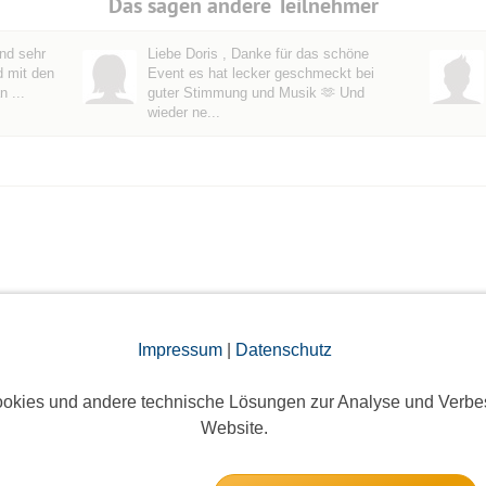
Das sagen andere Teilnehmer
nd sehr
Liebe Doris , Danke für das schöne
d mit den
Event es hat lecker geschmeckt bei
 ...
guter Stimmung und Musik 🫶 Und
wieder ne...
antasia und Sapori d'Italia bei Alberto
Impressum
|
Datenschutz
athausallee 10, 22846 Norderstedt
okies und andere technische Lösungen zur Analyse und Verbe
7 Anmeldungen
2 freie 
Website.