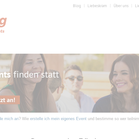
Blog
Liebeskram
Über uns
Li
nts
finden statt
zt an!
de mich an
? Wie
erstelle ich mein eigenes Event
und bestimme so wer teilni