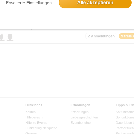
Alle akzeptieren
Erweiterte Einstellungen
antasia und Sapori d'Italia bei Alberto
athausallee 10, 22846 Norderstedt
2 Anmeldungen
9 freie 
Hilfreiches
Erfahrungen
Tipps & Tri
Kosten
Erfahrungen
So funktionie
Hilfebereich
Liebesgeschichten
So funktioni
Hilfe zu Events
Eventberichte
Date-Ideen 
Funkenflug Netiquette
Partnersuch
Gruppen
Partnersuch