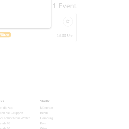
1 Event
Plätze
18:00 Uhr
cks
Städte
rt die App
München
eren die Gruppen
Berlin
bei schlechtem Wetter
Hamburg
e ab 40
Köln
e ab 50
Wien