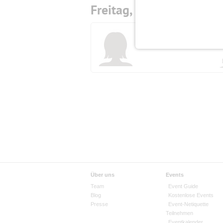
Freitag,
06.11.2026
Initiatorin
F
Atlantis
(67)
R
Über uns
Events
Team
Event Guide
Blog
Kostenlose Events
Presse
Event-Netiquette
Teilnehmen
Eventkalender