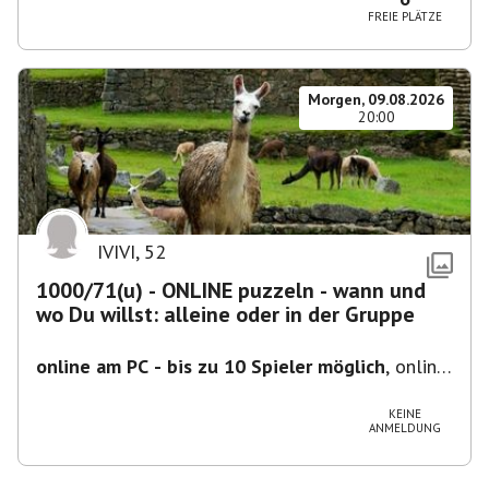
FREIE PLÄTZE
Morgen, 09.08.2026
20:00
IVIVI
,
52
1000/71(u) - ONLINE puzzeln - wann und
wo Du willst: alleine oder in der Gruppe
online am PC - bis zu 10 Spieler möglich
,
online
- der Termin ist fiktiv
KEINE
ANMELDUNG