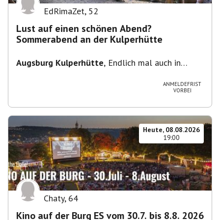
EdRimaZet
,
52
Lust auf einen schönen Abend?
Sommerabend an der Kulperhütte
Augsburg Kulperhütte
,
Endlich mal auch in
Augsburg!!! Pfarrer-Bogner-Straße, 86199
Augsburg
ANMELDEFRIST
VORBEI
Heute, 08.08.2026
19:00
Chaty
,
64
Kino auf der Burg ES vom 30.7. bis 8.8. 2026