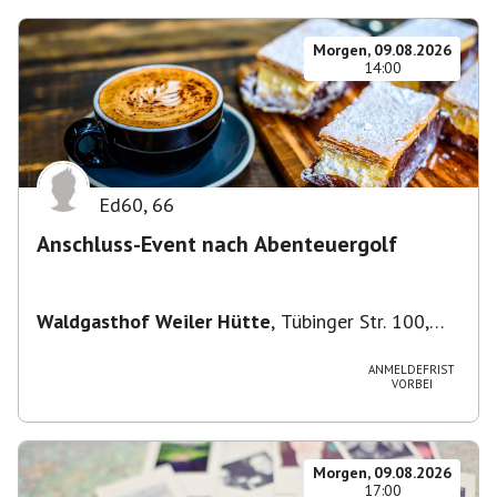
Morgen, 09.08.2026
14:00
Ed60
,
66
Anschluss-Event nach Abenteuergolf
Waldgasthof Weiler Hütte
,
Tübinger Str. 100,
71093 Weil im Schönbuch, Deutschland
ANMELDEFRIST
VORBEI
Morgen, 09.08.2026
17:00