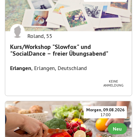
Roland
,
55
Kurs/Workshop "Slowfox" und
"SocialDance – freier Übungsabend"
Erlangen
,
Erlangen, Deutschland
KEINE
ANMELDUNG
Morgen, 09.08.2026
17:00
Neu