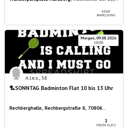
69483 Wald-Michelbach, Deutschland
KEINE
ANMELDUNG
Morgen, 09.08.2026
10:00
A.l.e.x.
,
58
🏸SONNTAG Badminton Flat 10 bis 13 Uhr
Rechberghalle, Rechbergstraße 8, 70806
Kornwestheim, Deutschland
,
Kornwestheim
1
FREIER PLATZ