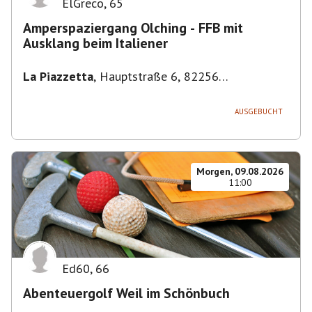
ElGreco
,
65
Amperspaziergang Olching - FFB mit
Ausklang beim Italiener
La Piazzetta
,
Hauptstraße 6, 82256
Fürstenfeldbruck, Deutschland
AUSGEBUCHT
Morgen, 09.08.2026
11:00
Ed60
,
66
Abenteuergolf Weil im Schönbuch