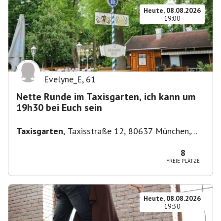
Heute, 08.08.2026
19:00
Evelyne_E
,
61
Nette Runde im Taxisgarten, ich kann um
19h30 bei Euch sein
Taxisgarten
,
Taxisstraße 12, 80637 München,
Germany
8
FREIE PLÄTZE
Heute, 08.08.2026
19:30