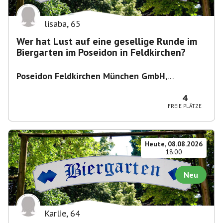
lisaba
,
65
Wer hat Lust auf eine gesellige Runde im
Biergarten im Poseidon in Feldkirchen?
Poseidon Feldkirchen München GmbH
,
Bahnhofstraße 19, 85622 Feldkirchen,
Deutschland
4
FREIE PLÄTZE
Heute, 08.08.2026
18:00
Neu
Karlie
,
64