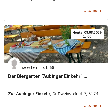
80638 München, Deutschland
,
München
AUSGEBUCHT
Heute, 08.08.2026
13:00
seesterninrot
,
68
Der Biergarten "Aubinger Einkehr" ....
Zur Aubinger Einkehr
,
Gößweinsteinpl. 7, 81249
München, Deutschland
AUSGEBUCHT