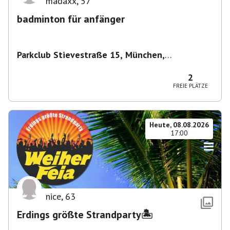
madaxx
,
57
badminton für anfänger
Parkclub Stievestraße 15, München,
Deutschland
,
München
2
FREIE PLÄTZE
Heute, 08.08.2026
17:00
nice
,
63
Erdings größte Strandparty🏝️