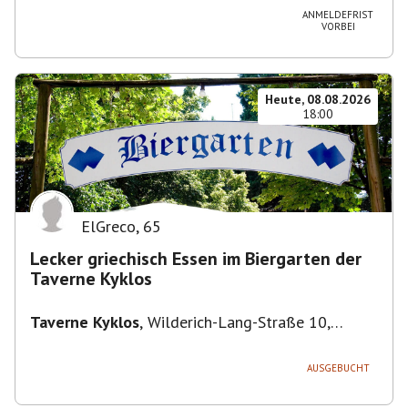
ANMELDEFRIST
VORBEI
Heute, 08.08.2026
18:00
ElGreco
,
65
Lecker griechisch Essen im Biergarten der
Taverne Kyklos
Taverne Kyklos
,
Wilderich-Lang-Straße 10,
80634 München-Neuhausen-Nymphenburg,
Deutschland
AUSGEBUCHT