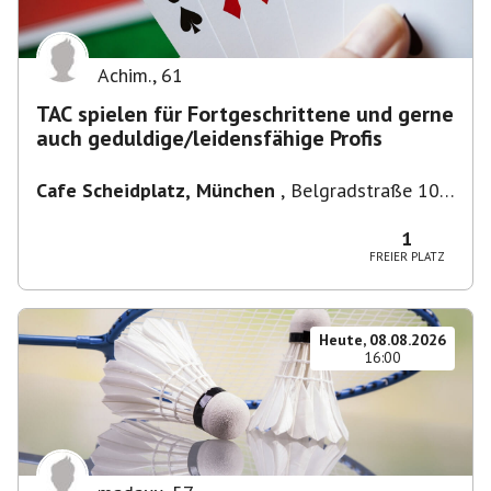
Achim.
,
61
TAC spielen für Fortgeschrittene und gerne
auch geduldige/leidensfähige Profis
Cafe Scheidplatz, München
,
Belgradstraße 104,
80804 München, Deutschland bei U-
Bahnhaltestelle Scheidplatz U2//U3
1
FREIER PLATZ
Heute, 08.08.2026
16:00