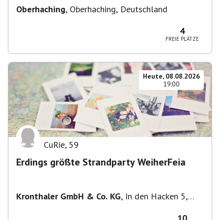
Oberhaching
,
Oberhaching, Deutschland
4
FREIE PLÄTZE
Heute, 08.08.2026
19:00
CuRie
,
59
Erdings größte Strandparty WeiherFeia
Kronthaler GmbH & Co. KG
,
In den Hacken 5,
85435 Erding, Deutschland
10