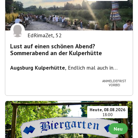
EdRimaZet
,
52
Lust auf einen schönen Abend?
Sommerabend an der Kulperhütte
Augsburg Kulperhütte
,
Endlich mal auch in
Augsburg!!! Pfarrer-Bogner-Straße, 86199
Augsburg
ANMELDEFRIST
VORBEI
Heute, 08.08.2026
18:00
Neu