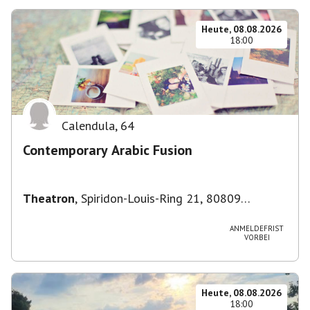
Heute, 08.08.2026
18:00
Calendula
,
64
Contemporary Arabic Fusion
Theatron
,
Spiridon-Louis-Ring 21, 80809
München-Milbertshofen-Am Hart, Deutschland
ANMELDEFRIST
VORBEI
Heute, 08.08.2026
18:00