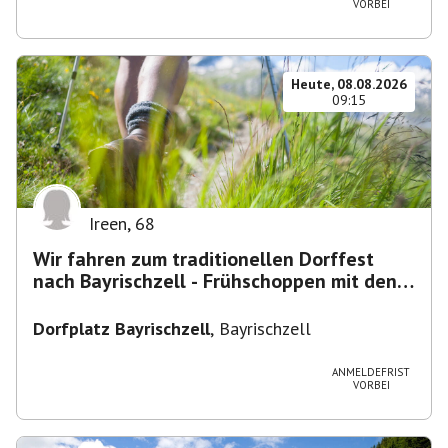
VORBEI
Heute, 08.08.2026
09:15
Ireen
,
68
Wir fahren zum traditionellen Dorffest
nach Bayrischzell - Frühschoppen mit den
Dixielandlern.....
Dorfplatz Bayrischzell
,
Bayrischzell
ANMELDEFRIST
VORBEI