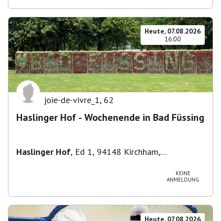
Heute, 07.08.2026
16:00
joie-de-vivre_1
,
62
Haslinger Hof - Wochenende in Bad Füssing
Haslinger Hof
,
Ed 1, 94148 Kirchham,
Deutschland
KEINE
ANMELDUNG
Heute, 07.08.2026