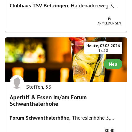
Clubhaus TSV Betzingen
,
Haldenäckerweg 3,
72770 Reutlingen-Betzingen, Deutschland
6
ANMELDUNGEN
Heute, 07.08.2026
18:30
Neu
Steffen
,
53
Aperitif & Essen im/am Forum
Schwanthalerhöhe
Forum Schwanthalerhöhe
,
Theresienhöhe 5,
80339 München-Schwanthalerhöhe, Deutschland
KEINE