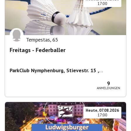
17:00
Tempestas
,
65
Freitags - Federballer
ParkClub Nymphenburg, Stievestr. 15 ,
Nymphenburg
,
München
9
ANMELDUNGEN
Heute, 07.08.2026
17:00