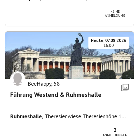
Vaihingen/Enz
KEINE
ANMELDUNG
Heute, 07.08.2026
16:00
BeeHappy
,
58
Führung Westend & Ruhmeshalle
Ruhmeshalle
,
Theresienwiese Theresienhöhe 16,
Theresienhöhe 16, 80339 München, Deutschland
2
ANMELDUNGEN