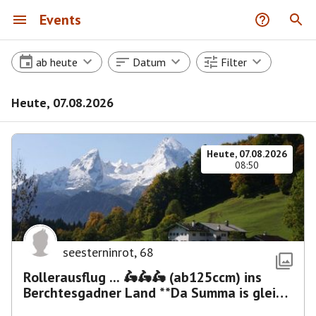
Events
ab heute
Datum
Filter
Heute, 07.08.2026
Heute, 07.08.2026
08:50
seesterninrot
,
68
Rollerausflug ... 🛵🛵🛵 (ab125ccm) ins
Berchtesgadner Land **Da Summa is glei
umma**