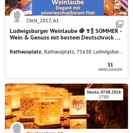
Chris_2017
,
61
Ludwigsburger Weinlaube 🍇🍷🍾 SOMMER -
Wein & Genuss mit bestem Deutschrock 🎼
🎤 🎷 🎸
Rathausplatz
,
Rathausplatz, 71638 Ludwigsburg,
Deutschland
31
ANMELDUNGEN
Heute, 07.08.2026
17:00