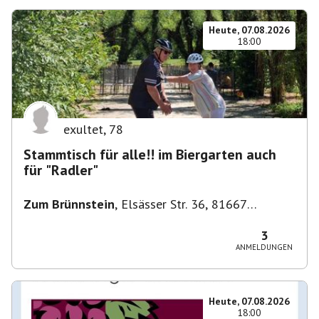
Heute, 07.08.2026
18:00
exultet
,
78
Stammtisch für alle!! im Biergarten auch
für "Radler"
Zum Brünnstein
,
Elsässer Str. 36, 81667
München-Au-Haidhausen, Deutschland
3
ANMELDUNGEN
Heute, 07.08.2026
18:00