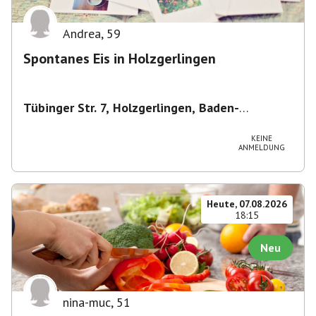
Andrea
,
59
Spontanes Eis in Holzgerlingen
Tübinger Str. 7, Holzgerlingen, Baden-
Württemberg, Deutschland
,
Tübinger Str. 7,
Holzgerlingen, Baden-Württemberg, Deutschland
KEINE
ANMELDUNG
Heute, 07.08.2026
18:15
Neu
nina-muc
,
51