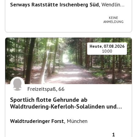
Serways Raststätte Irschenberg Süd
,
Wendling
12, 83737 Irschenberg, Deutschland
KEINE
ANMELDUNG
Heute, 07.08.2026
10:00
Freizeitspaß
,
66
Sportlich flotte Gehrunde ab
Waldtrudering-Keferloh-Solalinden und
zurück
Waldtruderinger Forst
,
München
1