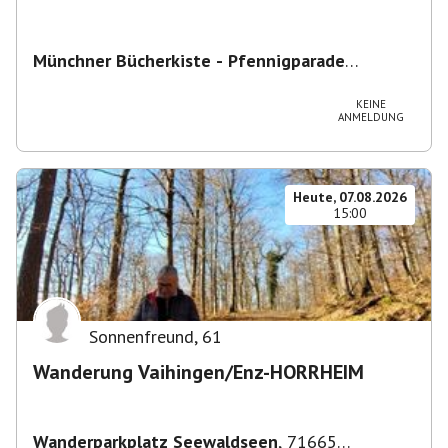
Münchner Bücherkiste - Pfennigparade
ChancenWerk GmbH
,
Hanauer Str. 85A, 80993
München-Moosach, Deutschland
KEINE
ANMELDUNG
Heute, 07.08.2026
15:00
Sonnenfreund
,
61
Wanderung Vaihingen/Enz-HORRHEIM
Wanderparkplatz Seewaldseen
,
71665