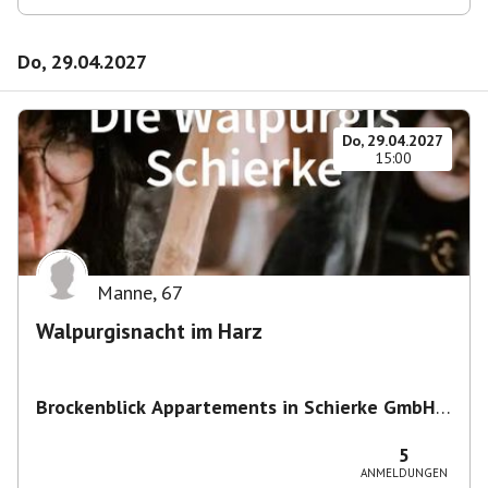
Do, 29.04.2027
Do, 29.04.2027
15:00
Manne
,
67
Walpurgisnacht im Harz
Brockenblick Appartements in Schierke GmbH
& Co. KG
,
Alte Wernigeröder Str. 1, 38879
Wernigerode, Deutschland
5
ANMELDUNGEN