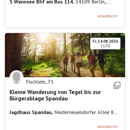
S Wannsee Bhf am Bus 114
,
14109 Berlin,
Deutschland
AUSGEBUCHT
Fr, 14.08.2026
11:30
Fischlein
,
73
Kleine Wanderung von Tegel bis zur
Bürgerablage Spandau
Jagdhaus Spandau
,
Niederneuendorfer Allee 80,
13587 Berlin
AUSGEBUCHT