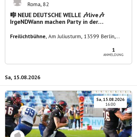
Roma
,
82
🎼 NEUE DEUTSCHE WELLE 🎶live🎶
IrgeNDWann machen Party in der
Freilichtbühne bis "...die Schule🔥"
Freilichtbühne
,
Am Juliusturm, 13599 Berlin,
Deutschland
1
ANMELDUNG
Sa, 15.08.2026
Sa, 15.08.2026
16:00