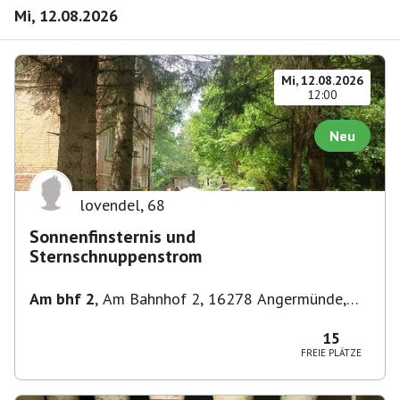
Mi, 12.08.2026
Mi, 12.08.2026
12:00
Neu
lovendel
,
68
Sonnenfinsternis und
Sternschnuppenstrom
Am bhf 2
,
Am Bahnhof 2, 16278 Angermünde,
Deutschland
15
FREIE PLÄTZE