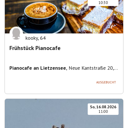
10:30
kooky
,
64
Frühstück Pianocafe
Pianocafe an Lietzensee
,
Neue Kantstraße 20,
14057 Berlin, Deutschland
AUSGEBUCHT
So, 16.08.2026
11:00