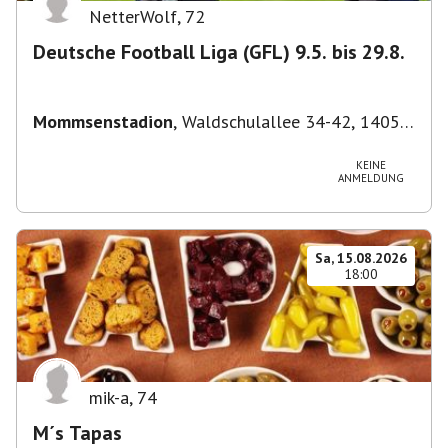
NetterWolf
,
72
Deutsche Football Liga (GFL) 9.5. bis 29.8.
Mommsenstadion
,
Waldschulallee 34-42, 14055
Berlin, Deutschland
KEINE
ANMELDUNG
Sa, 15.08.2026
18:00
mik-a
,
74
M´s Tapas