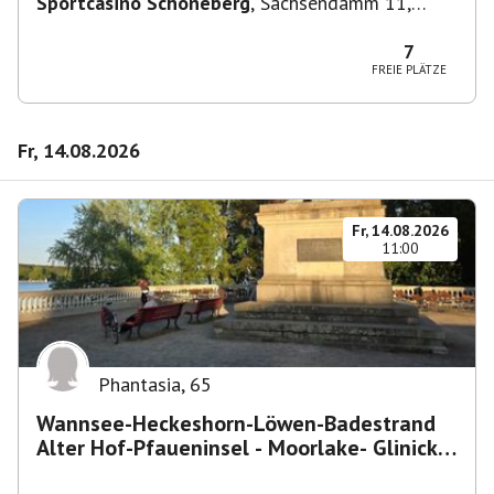
Sportcasino Schöneberg
,
Sachsendamm 11,
10829 Berlin, Deutschland
7
FREIE PLÄTZE
Fr, 14.08.2026
Fr, 14.08.2026
11:00
Phantasia
,
65
Wannsee-Heckeshorn-Löwen-Badestrand
Alter Hof-Pfaueninsel - Moorlake- Glinicker
Brücke-