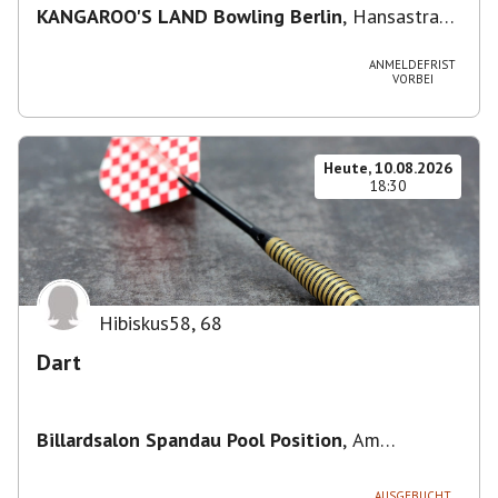
KANGAROO'S LAND Bowling Berlin
,
Hansastraße
236, 13051 Berlin-Bezirk Lichtenberg,
Deutschland
ANMELDEFRIST
VORBEI
Heute, 10.08.2026
18:30
Hibiskus58
,
68
Dart
Billardsalon Spandau Pool Position
,
Am
Juliusturm 31, 13599 Berlin, Deutschland
AUSGEBUCHT