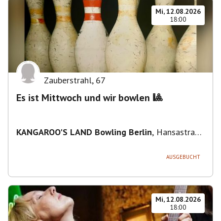
Mi, 12.08.2026
18:00
Zauberstrahl
,
67
Es ist Mittwoch und wir bowlen 🎱
KANGAROO'S LAND Bowling Berlin
,
Hansastraße
236, 13051 Berlin-Bezirk Lichtenberg,
Deutschland
AUSGEBUCHT
Mi, 12.08.2026
18:00