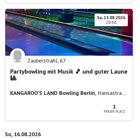
Sa, 15.08.2026
20:30
Zauberstrahl
,
67
Partybowling mit Musik 🎵 und guter Laune
🎱
KANGAROO'S LAND Bowling Berlin
,
Hansastraße
236, 13051 Berlin-Bezirk Lichtenberg,
Deutschland
1
FREIER PLATZ
So, 16.08.2026