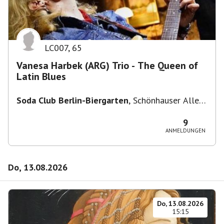
LC007
,
65
Vanesa Harbek (ARG) Trio - The Queen of
Latin Blues
Soda Club Berlin-Biergarten
,
Schönhauser Allee
36, 10435 Berlin, Deutschland
9
ANMELDUNGEN
Do, 13.08.2026
Do, 13.08.2026
15:15