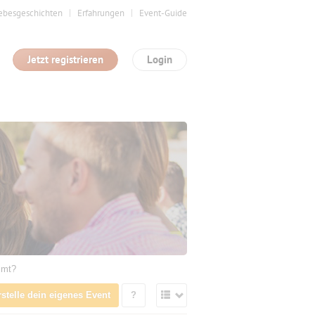
ebesgeschichten
Erfahrungen
Event-Guide
Jetzt registrieren
Login
mmt?
rstelle dein eigenes Event
?