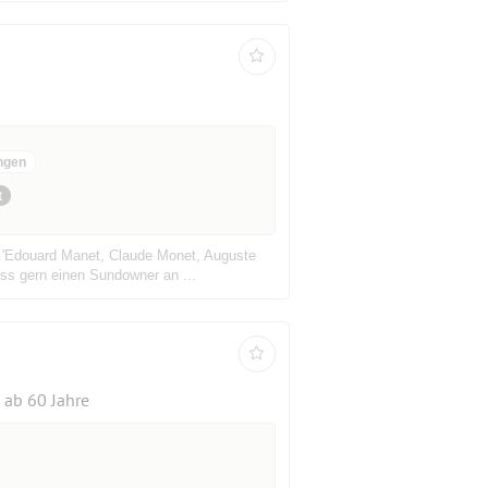
ngen
t
e, 'Edouard Manet, Claude Monet, Auguste
ss gern einen Sundowner an ...
ab 60 Jahre