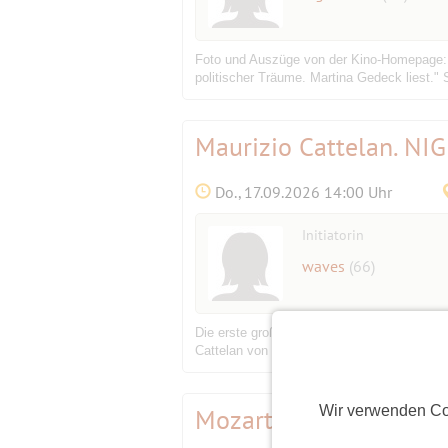
Foto und Auszüge von der Kino-Homepage: "
politischer Träume. Martina Gedeck liest." 
Maurizio Cattelan. NI
Do., 17.09.2026 14:00 Uhr
Initiatorin
waves
(66)
Die erste große Einzelausstellung des ital
Cattelan von einer internationalen Jury aus
Wir verwenden Co
Mozart: Die Entführun