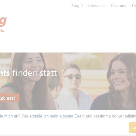
Blog
Liebeskram
Über uns
Li
nts
finden statt
zt an!
de mich an
? Wie
erstelle ich mein eigenes Event
und bestimme so wer teilni
E