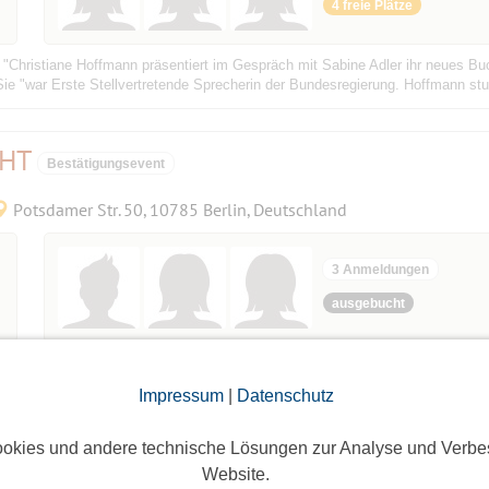
4 freie Plätze
Christiane Hoffmann präsentiert im Gespräch mit Sabine Adler ihr neues Buc
Sie "war Erste Stellvertretende Sprecherin der Bundesregierung. Hoffmann stud
GHT
Bestätigungsevent
Potsdamer Str. 50, 10785 Berlin, Deutschland
3 Anmeldungen
ausgebucht
ienischen Gegenwartskünstlers in Deutschland findet im Rahmen des Preises der
gewählt wurde. Sie vereint wichtige tiefgründige historische Werke Cattelans 
Impressum
|
Datenschutz
okies und andere technische Lösungen zur Analyse und Verbe
g aus dem Serail
Website.