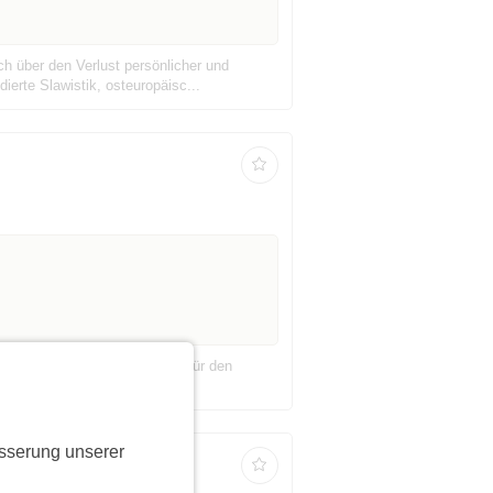
h über den Verlust persönlicher und
ierte Slawistik, osteuropäisc...
 Nationalgalerie 2026 statt, für den
sowie Werke mit seinem p...
sserung unserer