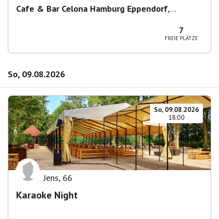
Cafe & Bar Celona Hamburg Eppendorf
,
Lenhartzstraße 1-5, 20249 Hamburg-Nord,
Deutschland
7
FREIE PLÄTZE
So, 09.08.2026
So, 09.08.2026
18:00
Jens
,
66
Karaoke Night