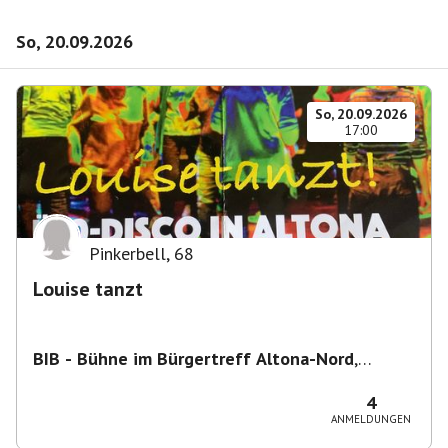
So, 20.09.2026
So, 20.09.2026
17:00
Pinkerbell
,
68
Louise tanzt
BIB - Bühne im Bürgertreff Altona-Nord
,
Gefionstraße 3, 22769 Hamburg, Deutschland
4
ANMELDUNGEN