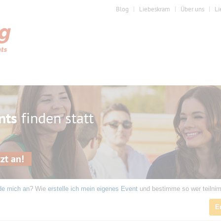
Blog
Liebeskram
Über uns
Li
nts
finden statt
zt an!
de mich an
? Wie
erstelle ich mein eigenes Event
und bestimme so wer teilni
E