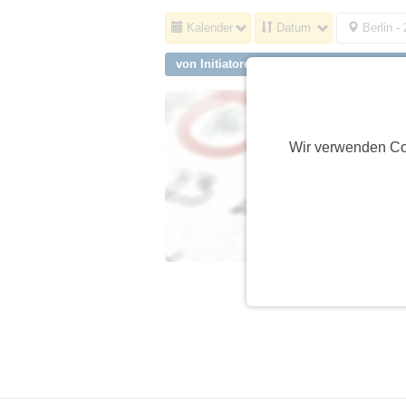
Kalender
Datum
Berlin -
von Initiatoren aus Vaterstetten, Baldha
Wir verwenden Co