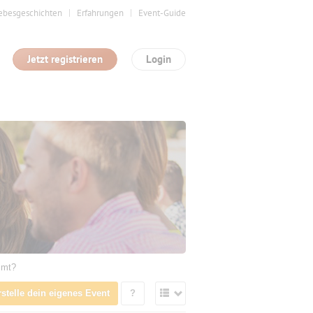
ebesgeschichten
Erfahrungen
Event-Guide
Jetzt registrieren
Login
mmt?
rstelle dein eigenes Event
?