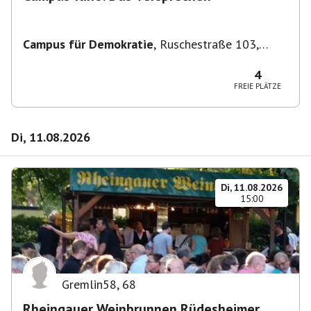
Campus für Demokratie
,
Ruschestraße 103,
10365 Berlin-Bezirk Lichtenberg, Deutschland
4
FREIE PLÄTZE
Di, 11.08.2026
Di, 11.08.2026
15:00
Gremlin58
,
68
Rheingauer Weinbrunnen Rüdesheimer