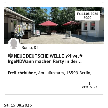
Fr, 14.08.2026
20:00
Roma
,
82
🎼 NEUE DEUTSCHE WELLE 🎶live🎶
IrgeNDWann machen Party in der
Freilichtbühne bis "...die Schule🔥"
Freilichtbühne
,
Am Juliusturm, 13599 Berlin,
Deutschland
1
ANMELDUNG
Sa, 15.08.2026