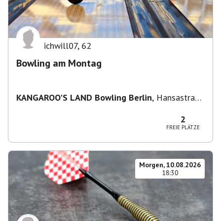
ichwill07
,
62
Bowling am Montag
KANGAROO'S LAND Bowling Berlin
,
Hansastraße
236, 13051 Berlin-Bezirk Lichtenberg,
Deutschland
2
FREIE PLÄTZE
Morgen, 10.08.2026
18:30